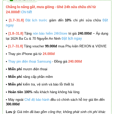
Chẳng lo nắng gắt, mưa giông - Ghé 24h sửa chữa chỉ từ
24.000đ!
Chi tiết
Đặt
•
[1.7–31.8]
Đặt lịch trước
giảm đến
10%
chi phí sửa chữa
ngay
–
•
[1.8–31.8]
Tặng
nón bảo hiểm 24hStore
trị giá
240.000đ
Áp dụng
Đặt lịch ngay
tại 162A Ba Cu & 70 Nguyễn An Ninh
•
[1.7–31.8]
Tặng voucher
99.000đ
mua Phụ kiện REXON & VIDVIE
•
Thay pin iPhone giá từ
24.000đ
•
Thay pin điện thoại Samsung
- Đồng giá
240.000đ
• Miễn phí
mượn điện thoại
• Miễn phí
nâng cấp phần mềm
•
Miễn phí
kiểm tra, vệ sinh và báo lỗi thiết bị
• Hoàn tiền 100%
nếu khách hàng không hài lòng
•
Máy ngoài
Chế độ bảo hành
đều có chính sách hỗ trợ giá lên đến
300.000đ
Lưu ý:
Giá trên đã bao gồm công thợ, không phát sinh chi phí khác