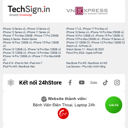
iPhone 14 Series cũ
-
iPhone 13 Series cũ
iPhone 17 cũ
-
iPhone 17 Pro Max cũ
iPhone 12 Series cũ
-
iPhone 11 Series cũ
iPhone 16 Series cũ
-
iPhone 16 Pro Max 256GB cũ
iPhone 17 Pro Max 256GB
-
iPhone 17 Pro 256GB
iPhone 16 Pro 128GB cũ
-
iPhone 15 Pro 128GB cũ
Galaxy A Series
-
Redmi Series
iPhone 15 Pro Max 256GB cũ
-
iPhone 15 Series cũ
iPhone 16 Plus 128GB cũ
-
iPhone 15 Plus 128GB
iPhone 13 128GB Cũ
-
iPhone 12 Pro Max 128GB Cũ
cũ
Watch cũ
-
AirPods cũ
iPhone 16 128GB cũ
-
iPhone 14 Pro Max 128GB cũ
Watch Series 11
-
Watch SE 2025
iPhone 15 128GB cũ
-
iPhone 13 Pro Max 128GB cũ
Pencil Pro 2024
-
Apple AirPods
iPhone 14 Pro 128GB cũ
-
iPhone 11 Pro Max 64GB
cũ
iPad A16
-
iPad Air M4
-
iPad mini 7
MacBook Pro M5
-
MacBook Air M5
iPad Pro M5
-
MacBook Neo
Loa Sounarc
-
Phụ kiện chính hãng
Kết nối 24hStore
Website thành viên:
Bệnh Viện Điện Thoại, Laptop 24h
Liên hệ