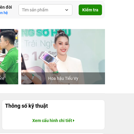
lên đời
Kiểm tra
ên hệ
re
Hoa hậu Tiểu Vy
Khách
Thông số kỹ thuật
Xem cấu hình chi tiết