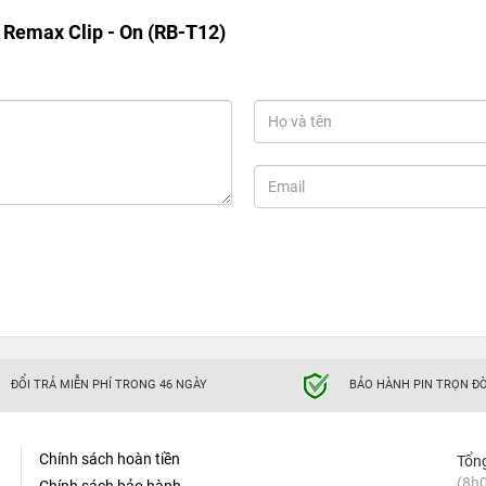
 Remax Clip - On (RB-T12)
ĐỔI TRẢ MIỄN PHÍ TRONG 46 NGÀY
BẢO HÀNH PIN TRỌN ĐỜ
Chính sách hoàn tiền
Tổn
(8h0