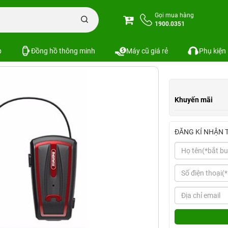
ghe Bluetooth Remax Clip - On (RB-T12)
Gọi mua hàng
1900.0351
n (RB-T12)
Xem cấu hình
So sánh
SKU:
p
Đồng hồ thông minh
Máy cũ giá rẻ
Phụ kiện
Khuyến mãi
ĐĂNG KÍ NHẬN 