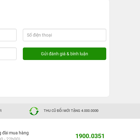
I
THU CŨ ĐỔI MỚI TẶNG 4.000.000Đ
g đài mua hàng
1900.0351
0 - 22h00)