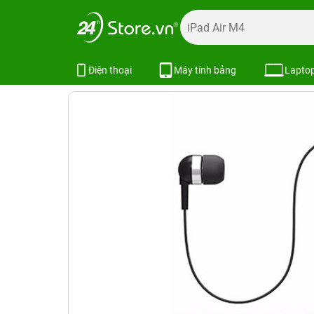
Trang chủ
Phụ kiện
Tai nghe
Tai nghe Xiaomi
Tai n
Tai nghe Bluetooth Remax Clip - O
Điện thoại
Máy tính bảng
Lapto