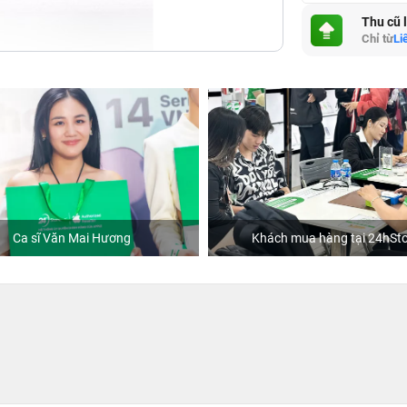
Thu cũ 
Chỉ từ
Li
Ca sĩ Văn Mai Hương
Khách mua hàng tại 24hSto