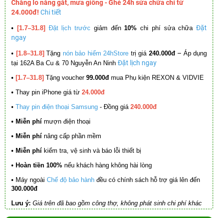
Chẳng lo nắng gắt, mưa giông - Ghé 24h sửa chữa chỉ từ
24.000đ!
Chi tiết
Đặt
•
[1.7–31.8]
Đặt lịch trước
giảm đến
10%
chi phí sửa chữa
ngay
–
•
[1.8–31.8]
Tặng
nón bảo hiểm 24hStore
trị giá
240.000đ
Áp dụng
Đặt lịch ngay
tại 162A Ba Cu & 70 Nguyễn An Ninh
•
[1.7–31.8]
Tặng voucher
99.000đ
mua Phụ kiện REXON & VIDVIE
•
Thay pin iPhone giá từ
24.000đ
•
Thay pin điện thoại Samsung
- Đồng giá
240.000đ
• Miễn phí
mượn điện thoại
• Miễn phí
nâng cấp phần mềm
•
Miễn phí
kiểm tra, vệ sinh và báo lỗi thiết bị
• Hoàn tiền 100%
nếu khách hàng không hài lòng
•
Máy ngoài
Chế độ bảo hành
đều có chính sách hỗ trợ giá lên đến
300.000đ
Lưu ý:
Giá trên đã bao gồm công thợ, không phát sinh chi phí khác