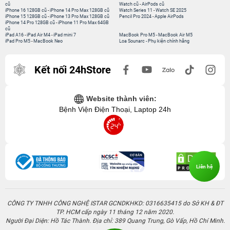
cũ
Watch cũ
-
AirPods cũ
iPhone 16 128GB cũ
-
iPhone 14 Pro Max 128GB cũ
Watch Series 11
-
Watch SE 2025
iPhone 15 128GB cũ
-
iPhone 13 Pro Max 128GB cũ
Pencil Pro 2024
-
Apple AirPods
iPhone 14 Pro 128GB cũ
-
iPhone 11 Pro Max 64GB
cũ
iPad A16
-
iPad Air M4
-
iPad mini 7
MacBook Pro M5
-
MacBook Air M5
iPad Pro M5
-
MacBook Neo
Loa Sounarc
-
Phụ kiện chính hãng
Kết nối 24hStore
Website thành viên:
Bệnh Viện Điện Thoại, Laptop 24h
Liên hệ
CÔNG TY TNHH CÔNG NGHỆ ISTAR GCNDKHKD: 0316635415 do Sở KH & ĐT
TP. HCM cấp ngày 11 tháng 12 năm 2020.
Người Đại Diện: Hồ Tác Thành. Địa chỉ: 389 Quang Trung, Gò Vấp, Hồ Chí Minh.