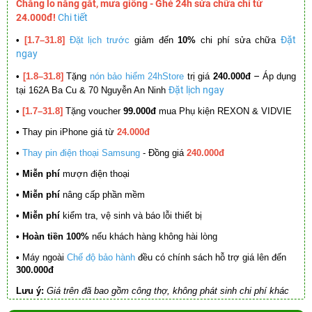
Chẳng lo nắng gắt, mưa giông - Ghé 24h sửa chữa chỉ từ
24.000đ!
Chi tiết
Đặt
•
[1.7–31.8]
Đặt lịch trước
giảm đến
10%
chi phí sửa chữa
ngay
–
•
[1.8–31.8]
Tặng
nón bảo hiểm 24hStore
trị giá
240.000đ
Áp dụng
Đặt lịch ngay
tại 162A Ba Cu & 70 Nguyễn An Ninh
•
[1.7–31.8]
Tặng voucher
99.000đ
mua Phụ kiện REXON & VIDVIE
•
Thay pin iPhone giá từ
24.000đ
•
Thay pin điện thoại Samsung
- Đồng giá
240.000đ
• Miễn phí
mượn điện thoại
• Miễn phí
nâng cấp phần mềm
•
Miễn phí
kiểm tra, vệ sinh và báo lỗi thiết bị
• Hoàn tiền 100%
nếu khách hàng không hài lòng
•
Máy ngoài
Chế độ bảo hành
đều có chính sách hỗ trợ giá lên đến
300.000đ
Lưu ý:
Giá trên đã bao gồm công thợ, không phát sinh chi phí khác