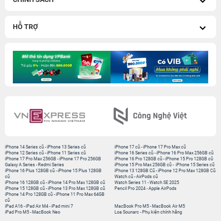
HỖ TRỢ
iPhone 14 Series cũ
-
iPhone 13 Series cũ
iPhone 17 cũ
-
iPhone 17 Pro Max cũ
iPhone 12 Series cũ
-
iPhone 11 Series cũ
iPhone 16 Series cũ
-
iPhone 16 Pro Max 256GB cũ
iPhone 17 Pro Max 256GB
-
iPhone 17 Pro 256GB
iPhone 16 Pro 128GB cũ
-
iPhone 15 Pro 128GB cũ
Galaxy A Series
-
Redmi Series
iPhone 15 Pro Max 256GB cũ
-
iPhone 15 Series cũ
iPhone 16 Plus 128GB cũ
-
iPhone 15 Plus 128GB
iPhone 13 128GB Cũ
-
iPhone 12 Pro Max 128GB Cũ
cũ
Watch cũ
-
AirPods cũ
iPhone 16 128GB cũ
-
iPhone 14 Pro Max 128GB cũ
Watch Series 11
-
Watch SE 2025
iPhone 15 128GB cũ
-
iPhone 13 Pro Max 128GB cũ
Pencil Pro 2024
-
Apple AirPods
iPhone 14 Pro 128GB cũ
-
iPhone 11 Pro Max 64GB
cũ
iPad A16
-
iPad Air M4
-
iPad mini 7
MacBook Pro M5
-
MacBook Air M5
iPad Pro M5
-
MacBook Neo
Loa Sounarc
-
Phụ kiện chính hãng