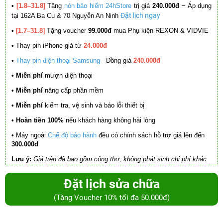
–
•
[1.8–31.8]
Tặng
nón bảo hiểm 24hStore
trị giá
240.000đ
Áp dụng
Đặt lịch ngay
tại 162A Ba Cu & 70 Nguyễn An Ninh
•
[1.7–31.8]
Tặng voucher
99.000đ
mua Phụ kiện REXON & VIDVIE
•
Thay pin iPhone giá từ
24.000đ
•
Thay pin điện thoại Samsung
- Đồng giá
240.000đ
• Miễn phí
mượn điện thoại
• Miễn phí
nâng cấp phần mềm
•
Miễn phí
kiểm tra, vệ sinh và báo lỗi thiết bị
• Hoàn tiền 100%
nếu khách hàng không hài lòng
•
Máy ngoài
Chế độ bảo hành
đều có chính sách hỗ trợ giá lên đến
300.000đ
Lưu ý:
Giá trên đã bao gồm công thợ, không phát sinh chi phí khác
Đặt lịch sửa chữa
(Tặng Voucher 10% tối đa 50.000đ)