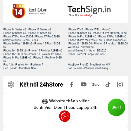
iPhone 14 Series cũ
-
iPhone 13 Series cũ
iPhone 17 cũ
-
iPhone 17 Pro Max cũ
iPhone 12 Series cũ
-
iPhone 11 Series cũ
iPhone 16 Series cũ
-
iPhone 16 Pro Max 256GB cũ
iPhone 17 Pro Max 256GB
-
iPhone 17 Pro 256GB
iPhone 16 Pro 128GB cũ
-
iPhone 15 Pro 128GB cũ
Galaxy A Series
-
Redmi Series
iPhone 15 Pro Max 256GB cũ
-
iPhone 15 Series cũ
iPhone 16 Plus 128GB cũ
-
iPhone 15 Plus 128GB
iPhone 13 128GB Cũ
-
iPhone 12 Pro Max 128GB Cũ
cũ
Watch cũ
-
AirPods cũ
iPhone 16 128GB cũ
-
iPhone 14 Pro Max 128GB cũ
Watch Series 11
-
Watch SE 2025
iPhone 15 128GB cũ
-
iPhone 13 Pro Max 128GB cũ
Pencil Pro 2024
-
Apple AirPods
iPhone 14 Pro 128GB cũ
-
iPhone 11 Pro Max 64GB
cũ
iPad A16
-
iPad Air M4
-
iPad mini 7
MacBook Pro M5
-
MacBook Air M5
iPad Pro M5
-
MacBook Neo
Loa Sounarc
-
Phụ kiện chính hãng
Kết nối 24hStore
Website thành viên:
Bệnh Viện Điện Thoại, Laptop 24h
Liên hệ