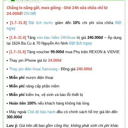
Chẳng lo nắng gắt, mưa giông - Ghé 24h sửa chữa chỉ từ
24.000đ!
Chi tiết
Đặt
•
[1.7–31.8]
Đặt lịch trước
giảm đến
10%
chi phí sửa chữa
ngay
–
•
[1.8–31.8]
Tặng
nón bảo hiểm 24hStore
trị giá
240.000đ
Áp dụng
Đặt lịch ngay
tại 162A Ba Cu & 70 Nguyễn An Ninh
•
[1.7–31.8]
Tặng voucher
99.000đ
mua Phụ kiện REXON & VIDVIE
•
Thay pin iPhone giá từ
24.000đ
•
Thay pin điện thoại Samsung
- Đồng giá
240.000đ
• Miễn phí
mượn điện thoại
• Miễn phí
nâng cấp phần mềm
•
Miễn phí
kiểm tra, vệ sinh và báo lỗi thiết bị
• Hoàn tiền 100%
nếu khách hàng không hài lòng
•
Máy ngoài
Chế độ bảo hành
đều có chính sách hỗ trợ giá lên đến
300.000đ
Lưu ý:
Giá trên đã bao gồm công thợ, không phát sinh chi phí khác