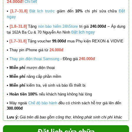
24.000đ!
Chi tiết
Đặt
•
[1.7–31.8]
Đặt lịch trước
giảm đến
10%
chi phí sửa chữa
ngay
–
•
[1.8–31.8]
Tặng
nón bảo hiểm 24hStore
trị giá
240.000đ
Áp dụng
Đặt lịch ngay
tại 162A Ba Cu & 70 Nguyễn An Ninh
•
[1.7–31.8]
Tặng voucher
99.000đ
mua Phụ kiện REXON & VIDVIE
•
Thay pin iPhone giá từ
24.000đ
•
Thay pin điện thoại Samsung
- Đồng giá
240.000đ
• Miễn phí
mượn điện thoại
• Miễn phí
nâng cấp phần mềm
•
Miễn phí
kiểm tra, vệ sinh và báo lỗi thiết bị
• Hoàn tiền 100%
nếu khách hàng không hài lòng
•
Máy ngoài
Chế độ bảo hành
đều có chính sách hỗ trợ giá lên đến
300.000đ
Lưu ý:
Giá trên đã bao gồm công thợ, không phát sinh chi phí khác
Đặt lịch sửa chữa