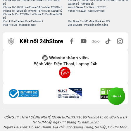
iPhone 16 Plus 128GB cũ
-
iPhone 15 Plus 128GB
iPhone 13 128GB Cũ
-
iPhone 12 Pro Max 128GB Cũ
cũ
Watch cũ
-
AirPods cũ
iPhone 16 128GB cũ
-
iPhone 14 Pro Max 128GB cũ
Watch Series 11
-
Watch SE 2025
iPhone 15 128GB cũ
-
iPhone 13 Pro Max 128GB cũ
Pencil Pro 2024
-
Apple AirPods
iPhone 14 Pro 128GB cũ
-
iPhone 11 Pro Max 64GB
cũ
iPad A16
-
iPad Air M4
-
iPad mini 7
MacBook Pro M5
-
MacBook Air M5
iPad Pro M5
-
MacBook Neo
Loa Sounarc
-
Phụ kiện chính hãng
Kết nối 24hStore
Website thành viên:
Bệnh Viện Điện Thoại, Laptop 24h
Liên hệ
CÔNG TY TNHH CÔNG NGHỆ ISTAR GCNDKHKD: 0316635415 do Sở KH & ĐT
TP. HCM cấp ngày 11 tháng 12 năm 2020.
Người Đại Diện: Hồ Tác Thành. Địa chỉ: 389 Quang Trung, Gò Vấp, Hồ Chí Minh.