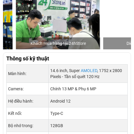
Khách mua hàng tại 24hStore
Diễn viên 
Thông số kỹ thuật
14.6 inch, Super
AMOLED
, 1752 x 2800
Màn hình:
Pixels - Tần số quét 120 Hz
Camera:
Chính 13 MP & Phụ 6 MP
Hệ điều hành:
Android 12
Kết nối:
Type-C
Bộ nhớ trong:
128GB