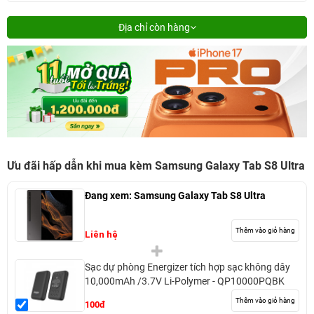
Địa chỉ còn hàng
Ưu đãi hấp dẫn khi mua kèm Samsung Galaxy Tab S8 Ultra
Đang xem:
Samsung Galaxy Tab S8 Ultra
Thêm vào giỏ hàng
Liên hệ
Sạc dự phòng Energizer tích hợp sạc không dây
10,000mAh /3.7V Li-Polymer - QP10000PQBK
Thêm vào giỏ hàng
100đ