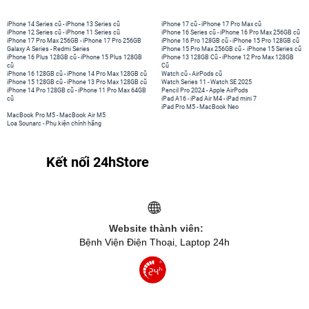
iPhone 14 Series cũ
-
iPhone 13 Series cũ
iPhone 17 cũ
-
iPhone 17 Pro Max cũ
iPhone 12 Series cũ
-
iPhone 11 Series cũ
iPhone 16 Series cũ
-
iPhone 16 Pro Max 256GB cũ
iPhone 17 Pro Max 256GB
-
iPhone 17 Pro 256GB
iPhone 16 Pro 128GB cũ
-
iPhone 15 Pro 128GB cũ
Galaxy A Series
-
Redmi Series
iPhone 15 Pro Max 256GB cũ
-
iPhone 15 Series cũ
iPhone 16 Plus 128GB cũ
-
iPhone 15 Plus 128GB
iPhone 13 128GB Cũ
-
iPhone 12 Pro Max 128GB
cũ
Cũ
iPhone 16 128GB cũ
-
iPhone 14 Pro Max 128GB cũ
Watch cũ
-
AirPods cũ
iPhone 15 128GB cũ
-
iPhone 13 Pro Max 128GB cũ
Watch Series 11
-
Watch SE 2025
iPhone 14 Pro 128GB cũ
-
iPhone 11 Pro Max 64GB
Pencil Pro 2024
-
Apple AirPods
cũ
iPad A16
-
iPad Air M4
-
iPad mini 7
iPad Pro M5
-
MacBook Neo
MacBook Pro M5
-
MacBook Air M5
Loa Sounarc
-
Phụ kiện chính hãng
Kết nối 24hStore
Website thành viên:
Bệnh Viện Điện Thoại, Laptop 24h