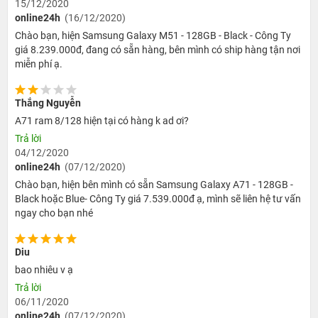
15/12/2020
online24h
(16/12/2020)
Máy ảnh - Nhiều cải tiến hấp dẫn
Chào bạn, hiện Samsung Galaxy M51 - 128GB - Black - Công Ty
Với Galaxy A71, cụm máy ảnh của máy được xem là một
giá 8.239.000đ, đang có sẵn hàng, bên mình có ship hàng tận nơi
phiên bản cập nhật trào lưu của các sản phẩm dòng A
miễn phí ạ.
series. Nếu A70 năm ngoái sở hữu cụm 3 camera thì
năm nay A71 đã được tăng số lượng lên thành 4 cảm
Thắng Nguyễn
biến. Samsung đã bổ sung thêm camera macro để tăng
A71 ram 8/128 hiện tại có hàng k ad ơi?
thêm độ hoàn thiện sản phẩm của mình. Không chỉ bổ
Trả lời
sung thêm camera macro mà camera chính và camera
04/12/2020
góc siêu rộng cũng được cải tiến.
online24h
(07/12/2020)
Chào bạn, hiện bên mình có sẵn Samsung Galaxy A71 - 128GB -
Black hoặc Blue- Công Ty giá 7.539.000đ ạ, mình sẽ liên hệ tư vấn
Cụ thể, camera chính của Galaxy A71 có độ phân giải
ngay cho bạn nhé
64MP với cảm biến ISOCELL. Trong khi đó máy ảnh góc
siêu rộng sẽ có sự điều chỉnh độ phân giải từ 8MP (thế
Diu
hệ năm ngoái) lên thành 12MP. Với máy ảnh macro, độ
bao nhiêu v ạ
phân giải 5 megapixel chính là mức cao nhất hiện nay
Trả lời
của camera này trên điện thoại. Còn về camera đo độ
06/11/2020
sâu trường ảnh, Galaxy A71 vẫn giữ nguyên thông số
online24h
(07/12/2020)