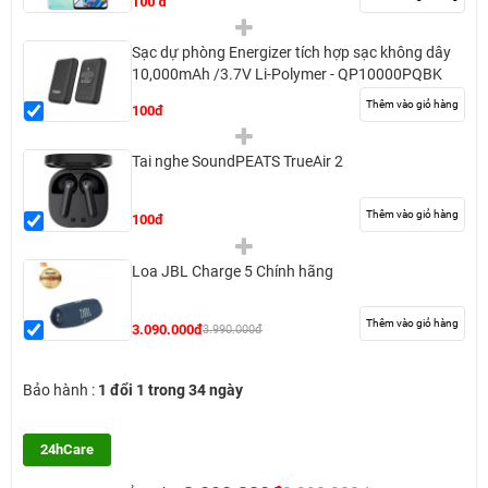
100 đ
Sạc dự phòng Energizer tích hợp sạc không dây
10,000mAh /3.7V Li-Polymer - QP10000PQBK
Thêm vào giỏ hàng
100đ
Tai nghe SoundPEATS TrueAir 2
Thêm vào giỏ hàng
100đ
Loa JBL Charge 5 Chính hãng
Thêm vào giỏ hàng
3.090.000đ
3.990.000đ
Bảo hành :
1 đổi 1 trong 34 ngày
24hCare