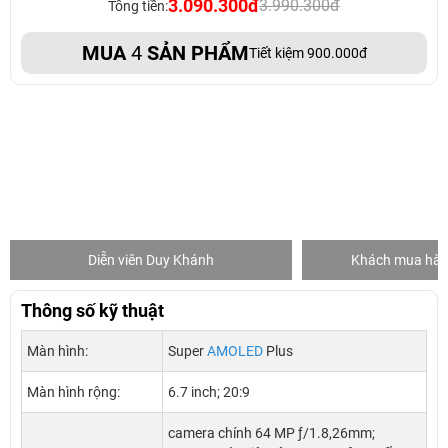
3.090.300đ
3.990.300đ
Tổng tiền:
MUA
4
SẢN PHẨM
Tiết kiệm 900.000đ
Diễn viên Duy Khánh
Khách mua hàng
Thông số kỹ thuật
Màn hình:
Super
AMOLED
Plus
Màn hình rộng:
6.7 inch; 20:9
camera chính 64 MP ƒ/1.8,26mm;