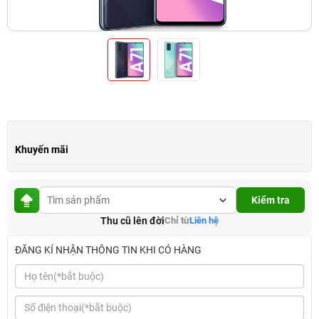
Khuyến mãi
Kiểm tra
Thu cũ lên đời
Chỉ từ
Liên hệ
ĐĂNG KÍ NHẬN THÔNG TIN KHI CÓ HÀNG