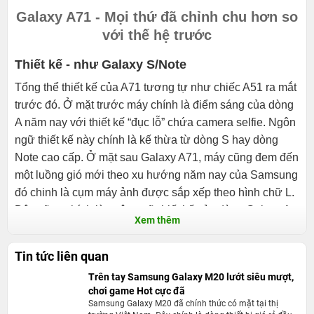
Galaxy A71 - Mọi thứ đã chỉnh chu hơn so
với thế hệ trước
Thiết kế - như Galaxy S/Note
Tổng thể thiết kế của A71 tương tự như chiếc A51 ra mắt
trước đó. Ở mặt trước máy chính là điểm sáng của dòng
A năm nay với thiết kế “đục lỗ” chứa camera selfie. Ngôn
ngữ thiết kế này chính là kế thừa từ dòng S hay dòng
Note cao cấp. Ở mặt sau Galaxy A71, máy cũng đem đến
một luồng gió mới theo xu hướng năm nay của Samsung
đó chinh là cụm máy ảnh được sắp xếp theo hình chữ L.
Đây cũng chính là ngôn ngữ thiết kế của dòng Galaxy A
Xem thêm
trong năm 2020.
Tin tức liên quan
Galaxy A71 có khung làm bằng nhựa trông khá mỏng với
Trên tay Samsung Galaxy M20 lướt siêu mượt,
độ dày chỉ 7,7 mm. Trên các cạnh, thiết bị này vẫn có các
chơi game Hot cực đã
cổng phím quen thuộc với loa đơn nằm ở cạnh đáy với
Samsung Galaxy M20 đã chính thức có mặt tại thị
âm lượng lớn. Nhìn chung, A71 là một chiếc điện thoại