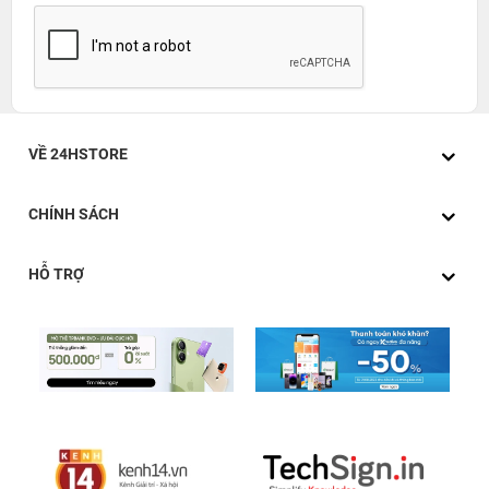
Sạc dự phòng Anker Zolo 20.000mAh 30W 1A1C Tích
Hợp Cáp C to L A1681
sở hữu kiểu dáng vuông vức đầy
hiện đại, lớp vỏ bằng nhựa cao cấp cảm giác mịn màng,
với logo Anker trang nhã ở mặt trước. Nổi bật ở giữa là
màn hình kỹ thuật số hiển thị phần trăm pin còn lại, giúp
người dùng dễ dàng theo dõi dung lượng mà không cần
VỀ 24HSTORE
ước lượng thủ công.
Máy được tích hợp đồng thời hai đầu cáp: một đầu
CHÍNH SÁCH
USB‑C và một đầu Lightning đã được chứng nhận MFi.
Cáp được gia cố bởi cấu trúc bện 48 lớp, đảm bảo độ bền
HỖ TRỢ
trên 10.000 lần uốn cong - đủ sức đáp ứng nhu cầu sử
dụng hàng ngày. Ngoài ra, thiết bị còn hỗ trợ sạc đồng
thời qua cổng USB‑C ngoài và USB‑A, giúp bạn có thể sạc
tối đa bốn thiết bị cùng lúc.
Về kích thước, sạc dự phòng Anker Zolo 20.000mAh 30W
1A1C Tích Hợp Cáp C to L A1681
có chiều dài x chiều
rộng x chiều cao lần lượt là khoảng
11.99 × 7.34 × 3.14 cm và trọng lượng khoảng 362 grams,