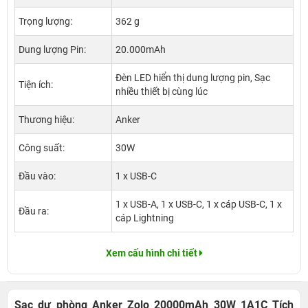
Trọng lượng:
362 g
Dung lượng Pin:
20.000mAh
Đèn LED hiển thị dung lượng pin, Sạc
Tiện ích:
nhiều thiết bị cùng lúc
Thương hiệu:
Anker
Công suất:
30W
Đầu vào:
1 x USB-C
1 x USB-A, 1 x USB-C, 1 x cáp USB-C, 1 x
Đầu ra:
cáp Lightning
Xem cấu hình chi tiết
Sạc dự phòng Anker Zolo 20000mAh 30W 1A1C Tích