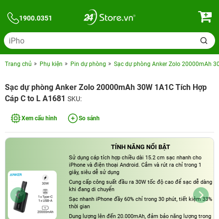
1900.0351
Trang chủ
Phụ kiện
Pin dự phòng
Sạc dự phòng Anker Zolo 20000mAh 30
Sạc dự phòng Anker Zolo 20000mAh 30W 1A1C Tích Hợp
Cáp C to L A1681
SKU:
Xem cấu hình
So sánh
TÍNH NĂNG NỔI BẬT
Sử dụng cáp tích hợp chiều dài 15.2 cm sạc nhanh cho
iPhone và điện thoại Android. Cắm và rút ra chỉ trong 1
giây, siêu dễ sử dụng
Cung cấp công suất đầu ra 30W tốc độ cao để sạc dễ dàng
khi đang di chuyển
Sạc nhanh iPhone đầy 60% chỉ trong 30 phút, tiết kiệm 33%
thời gian
Dung lượng lên đến 20.000mAh, đảm bảo năng lượng trong