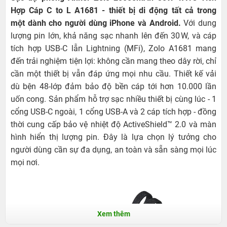
Hợp Cáp C to L A1681
- thiết bị di động tất cả trong
một dành cho người dùng iPhone và Android.
Với dung
lượng pin lớn, khả năng sạc nhanh lên đến 30 W, và cáp
tích hợp USB‑C lẫn Lightning (MFi), Zolo A1681 mang
đến trải nghiệm tiện lợi: không cần mang theo dây rời, chỉ
cần một thiết bị vẫn đáp ứng mọi nhu cầu. Thiết kế vá̉i
dù bện 48‑lớp đảm bảo độ bền cáp tới hơn 10.000 lần
uốn cong. Sản phẩm hỗ trợ sạc nhiều thiết bị cùng lúc - 1
cổng USB‑C ngoài, 1 cổng USB‑A và 2 cáp tích hợp - đồng
thời cung cấp bảo vệ nhiệt độ ActiveShield™ 2.0 và màn
hình hiển thị lượng pin. Đây là lựa chọn lý tưởng cho
người dùng cần sự đa dụng, an toàn và sẵn sàng mọi lúc
mọi nơi.
Xem thêm