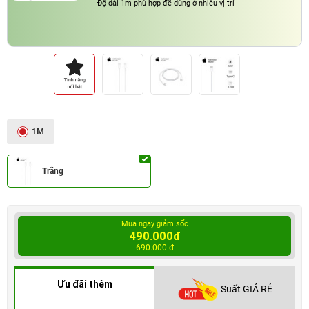
Độ dài 1m phù hợp để dùng ở nhiều vị trí
1M
Trắng
Mua ngay giảm sốc
490.000đ
690.000 đ
Ưu đãi thêm
Suất GIÁ RẺ