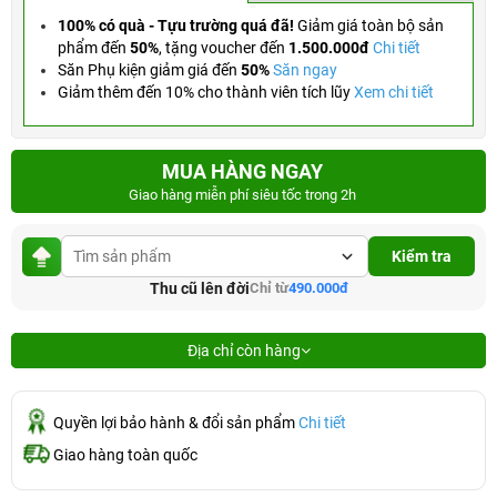
100% có quà - Tựu trường quá đã!
Giảm giá toàn bộ sản
phẩm đến
50%
,
tặng voucher đến
1.500.000đ
Chi tiết
Săn Phụ kiện giảm giá đến
50%
Săn ngay
Giảm thêm đến 10% cho thành viên tích lũy
Xem chi tiết
MUA HÀNG NGAY
Giao hàng miễn phí siêu tốc trong 2h
Kiểm tra
Thu cũ lên đời
Chỉ từ
490.000đ
Địa chỉ còn hàng
Quyền lợi bảo hành & đổi sản phẩm
Chi tiết
Giao hàng toàn quốc