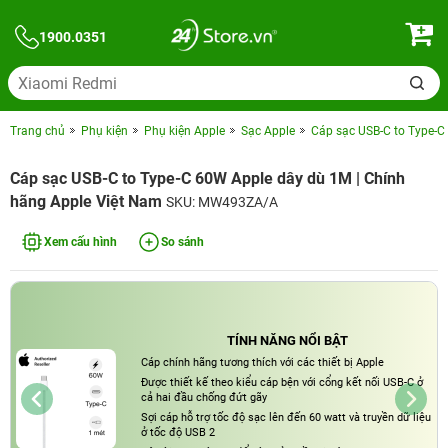
1900.0351
Trang chủ
Phụ kiện
Phụ kiện Apple
Sạc Apple
Cáp sạc USB-C to Type-C
Cáp sạc USB-C to Type-C 60W Apple dây dù 1M | Chính
hãng Apple Việt Nam
SKU: MW493ZA/A
Xem cấu hình
So sánh
TÍNH NĂNG NỔI BẬT
Cáp chính hãng tương thích với các thiết bị Apple
Được thiết kế theo kiểu cáp bện với cổng kết nối USB-C ở
cả hai đầu chống đứt gãy
Sợi cáp hỗ trợ tốc độ sạc lên đến 60 watt và truyền dữ liệu
ở tốc độ USB 2