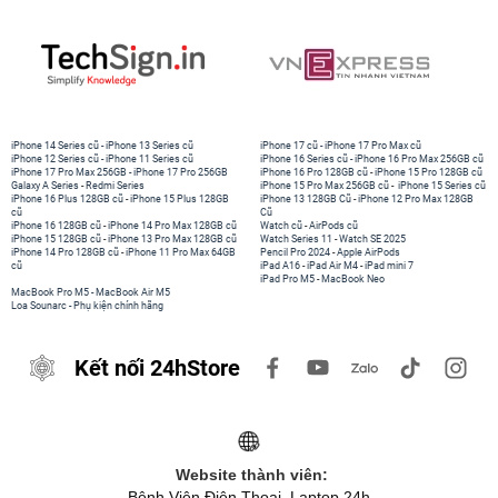
iPhone 14 Series cũ
-
iPhone 13 Series cũ
iPhone 17 cũ
-
iPhone 17 Pro Max cũ
iPhone 12 Series cũ
-
iPhone 11 Series cũ
iPhone 16 Series cũ
-
iPhone 16 Pro Max 256GB cũ
iPhone 17 Pro Max 256GB
-
iPhone 17 Pro 256GB
iPhone 16 Pro 128GB cũ
-
iPhone 15 Pro 128GB cũ
Galaxy A Series
-
Redmi Series
iPhone 15 Pro Max 256GB cũ
-
iPhone 15 Series cũ
iPhone 16 Plus 128GB cũ
-
iPhone 15 Plus 128GB
iPhone 13 128GB Cũ
-
iPhone 12 Pro Max 128GB
cũ
Cũ
iPhone 16 128GB cũ
-
iPhone 14 Pro Max 128GB cũ
Watch cũ
-
AirPods cũ
iPhone 15 128GB cũ
-
iPhone 13 Pro Max 128GB cũ
Watch Series 11
-
Watch SE 2025
iPhone 14 Pro 128GB cũ
-
iPhone 11 Pro Max 64GB
Pencil Pro 2024
-
Apple AirPods
cũ
iPad A16
-
iPad Air M4
-
iPad mini 7
iPad Pro M5
-
MacBook Neo
MacBook Pro M5
-
MacBook Air M5
Loa Sounarc
-
Phụ kiện chính hãng
Kết nối 24hStore
Website thành viên:
Bệnh Viện Điện Thoại, Laptop 24h