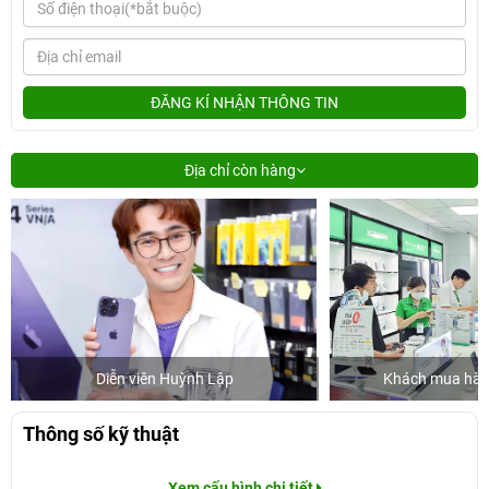
ĐĂNG KÍ NHẬN THÔNG TIN
Địa chỉ còn hàng
Diễn viên Huỳnh Lập
Khách mua hàng
Thông số kỹ thuật
Xem cấu hình chi tiết