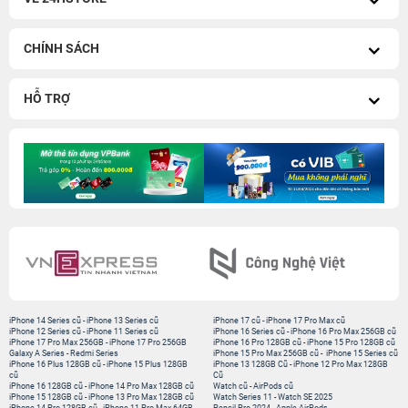
CHÍNH SÁCH
HỖ TRỢ
iPhone 14 Series cũ
-
iPhone 13 Series cũ
iPhone 17 cũ
-
iPhone 17 Pro Max cũ
iPhone 12 Series cũ
-
iPhone 11 Series cũ
iPhone 16 Series cũ
-
iPhone 16 Pro Max 256GB cũ
iPhone 17 Pro Max 256GB
-
iPhone 17 Pro 256GB
iPhone 16 Pro 128GB cũ
-
iPhone 15 Pro 128GB cũ
Galaxy A Series
-
Redmi Series
iPhone 15 Pro Max 256GB cũ
-
iPhone 15 Series cũ
iPhone 16 Plus 128GB cũ
-
iPhone 15 Plus 128GB
iPhone 13 128GB Cũ
-
iPhone 12 Pro Max 128GB
cũ
Cũ
iPhone 16 128GB cũ
-
iPhone 14 Pro Max 128GB cũ
Watch cũ
-
AirPods cũ
iPhone 15 128GB cũ
-
iPhone 13 Pro Max 128GB cũ
Watch Series 11
-
Watch SE 2025