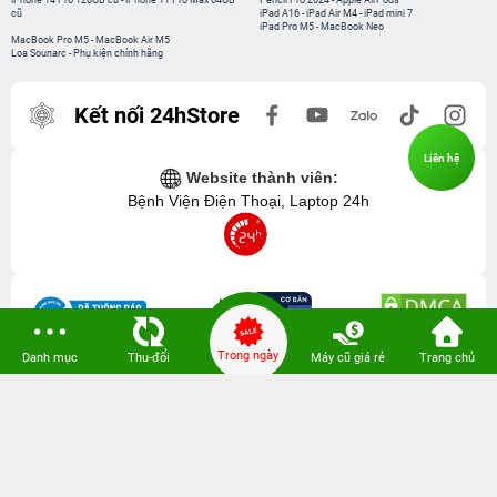
iPhone 14 Pro 128GB cũ
-
iPhone 11 Pro Max 64GB
Pencil Pro 2024
-
Apple AirPods
cũ
iPad A16
-
iPad Air M4
-
iPad mini 7
iPad Pro M5
-
MacBook Neo
MacBook Pro M5
-
MacBook Air M5
Loa Sounarc
-
Phụ kiện chính hãng
Kết nối 24hStore
Liên hệ
Website thành viên:
Bệnh Viện Điện Thoại, Laptop 24h
Trong ngày
Danh mục
Thu-đổi
Máy cũ giá rẻ
Trang chủ
CÔNG TY TNHH CÔNG NGHỆ ISTAR GCNDKHKD: 0316635415 do Sở KH & ĐT
TP. HCM cấp ngày 11 tháng 12 năm 2020.
Người Đại Diện: Hồ Tác Thành. Địa chỉ: 389 Quang Trung, Gò Vấp, Hồ Chí Minh.