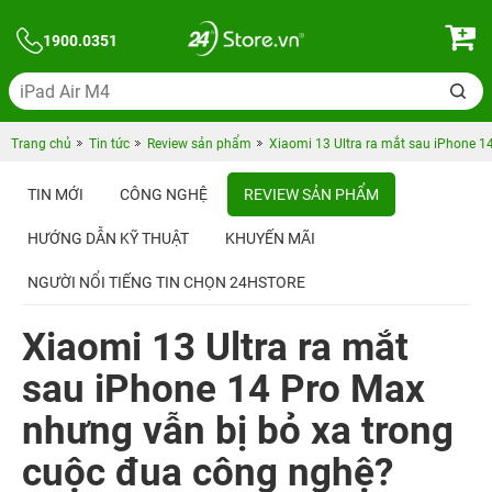
1900.0351
Trang chủ
Tin tức
Review sản phẩm
Xiaomi 13 Ultra ra mắt sau iPhone 1
TIN MỚI
CÔNG NGHỆ
REVIEW SẢN PHẨM
HƯỚNG DẪN KỸ THUẬT
KHUYẾN MÃI
NGƯỜI NỔI TIẾNG TIN CHỌN 24HSTORE
Xiaomi 13 Ultra ra mắt
sau iPhone 14 Pro Max
nhưng vẫn bị bỏ xa trong
cuộc đua công nghệ?