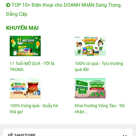
TOP 10+ Điện thoại cho DOANH NHÂN Sang Trọng,
Đẳng Cấp
KHUYẾN MẠI
11 Tuổi MỞ QUÀ - TỚI là
100% có quà - Tựu trường
TRÚNG
quá đã!
100% trúng quà - Quẫy hè
Khai trương Vũng Tàu - Tới
thả ga!
nhận...
VỀ 24HSTORE