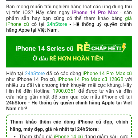
Bạn mong muốn trải nghiệm hàng loạt các ứng dụng thú
vị trên iOS? Hãy sắm ngay
iPhone 14 Pro Max
- sản
phẩm sẵn hay bạn cũng có thể tham khảo bảng
giá
iPhone cũ
có tại
24hStore
- Hệ thống uỷ quyền chính
hãng Appe tại Việt Nam
.
Hiện tại
24hStore
đã có các dòng
iPhone 14 Pro Max cũ
như iPhone 14 Pro cũ,
iPhone 14 Pro Max cũ 128GB
với
nhiều ưu đãi và chương trình khuyến mãi cực khủng. Hãy
liên hệ đến Hotline:
1900.0351
để được tư vấn và đến
cửa hàng gần nhất để xem qua các mẫu iPhone cũ tại
24hStore - Hệ thống ủy quyền chính hãng Apple tại Việt
Nam
nhé!
Tham khảo thêm các dòng iPhone cũ đẹp, chính
hãng, máy đẹp, giá rẻ nhất tại 24hStore:
Tham khảo giá
iPhone 14 cũ
đang giảm sâu, cực