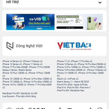
HỖ TRỢ
iPhone 14 Series cũ
-
iPhone 13 Series cũ
iPhone 17 cũ
-
iPhone 17 Pro Max cũ
iPhone 12 Series cũ
-
iPhone 11 Series cũ
iPhone 16 Series cũ
-
iPhone 16 Pro Max 256GB cũ
iPhone 17 Pro Max 256GB
-
iPhone 17 Pro 256GB
iPhone 16 Pro 128GB cũ
-
iPhone 15 Pro 128GB cũ
Galaxy A Series
-
Redmi Series
iPhone 15 Pro Max 256GB cũ
-
iPhone 15 Series cũ
iPhone 16 Plus 128GB cũ
-
iPhone 15 Plus 128GB
iPhone 13 128GB Cũ
-
iPhone 12 Pro Max 128GB
cũ
Cũ
iPhone 16 128GB cũ
-
iPhone 14 Pro Max 128GB cũ
Watch cũ
-
AirPods cũ
iPhone 15 128GB cũ
-
iPhone 13 Pro Max 128GB cũ
Watch Series 11
-
Watch SE 2025
iPhone 14 Pro 128GB cũ
-
iPhone 11 Pro Max 64GB
Pencil Pro 2024
-
Apple AirPods
cũ
iPad A16
-
iPad Air M4
-
iPad mini 7
iPad Pro M5
-
MacBook Neo
MacBook Pro M5
-
MacBook Air M5
Loa Sounarc
-
Phụ kiện chính hãng