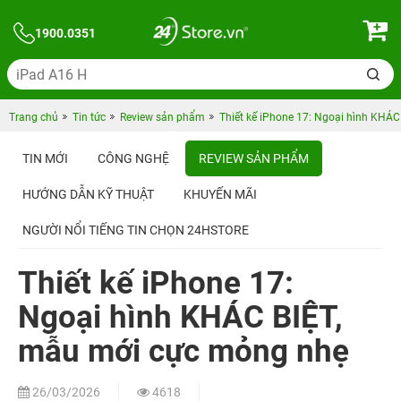
1900.0351
Trang chủ
Tin tức
Review sản phẩm
Thiết kế iPhone 17: Ngoại hình KHÁ
TIN MỚI
CÔNG NGHỆ
REVIEW SẢN PHẨM
HƯỚNG DẪN KỸ THUẬT
KHUYẾN MÃI
NGƯỜI NỔI TIẾNG TIN CHỌN 24HSTORE
Thiết kế iPhone 17:
Ngoại hình KHÁC BIỆT,
mẫu mới cực mỏng nhẹ
26/03/2026
4618