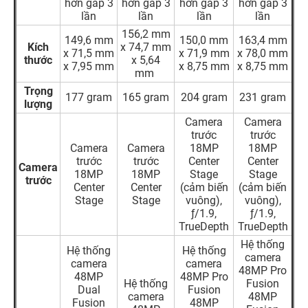
hơn gấp 3
hơn gấp 3
hơn gấp 3
hơn gấp 3
lần
lần
lần
lần
156,2 mm
149,6 mm
150,0 mm
163,4 mm
Kích
x 74,7 mm
x 71,5 mm
x 71,9 mm
x 78,0 mm
thước
x 5,64
x 7,95 mm
x 8,75 mm
x 8,75 mm
mm
Trọng
177 gram
165 gram
204 gram
231 gram
lượng
Camera
Camera
trước
trước
Camera
Camera
18MP
18MP
trước
trước
Center
Center
Camera
18MP
18MP
Stage
Stage
trước
Center
Center
(cảm biến
(cảm biến
Stage
Stage
vuông),
vuông),
ƒ/1.9,
ƒ/1.9,
TrueDepth
TrueDepth
Hệ thống
Hệ thống
Hệ thống
camera
camera
camera
48MP Pro
48MP
48MP Pro
Hệ thống
Fusion
Dual
Fusion
camera
48MP
Fusion
48MP