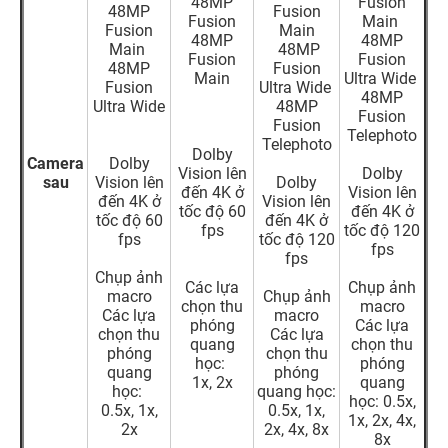
48MP
Fusion
48MP
Fusion
Fusion
Main
Fusion
Main
48MP
48MP
Main
48MP
Fusion
Fusion
48MP
Fusion
Main
Ultra Wide
Fusion
Ultra Wide
48MP
Ultra Wide
48MP
Fusion
Fusion
Telephoto
Telephoto
Dolby
Camera
Dolby
Vision lên
Dolby
sau
Vision lên
Dolby
đến 4K ở
Vision lên
đến 4K ở
Vision lên
tốc độ 60
đến 4K ở
tốc độ 60
đến 4K ở
fps
tốc độ 120
fps
tốc độ 120
fps
fps
Chụp ảnh
Các lựa
Chụp ảnh
macro
Chụp ảnh
chọn thu
macro
Các lựa
macro
phóng
Các lựa
chọn thu
Các lựa
quang
chọn thu
phóng
chọn thu
học:
phóng
quang
phóng
1x, 2x
quang
học:
quang học:
học: 0.5x,
0.5x, 1x,
0.5x, 1x,
1x, 2x, 4x,
2x
2x, 4x, 8x
8x