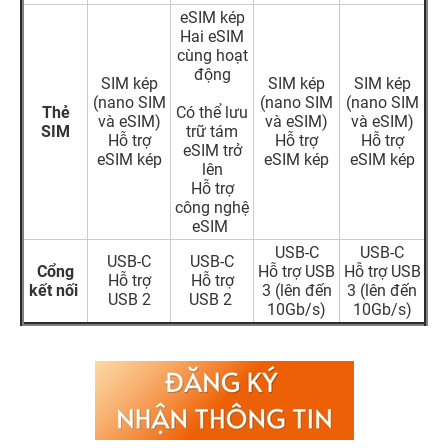
eSIM kép
Hai eSIM
cùng hoạt
động
SIM kép
SIM kép
SIM kép
(nano SIM
(nano SIM
(nano SIM
Thẻ
Có thể lưu
và eSIM)
và eSIM)
và eSIM)
SIM
trữ tám
Hỗ trợ
Hỗ trợ
Hỗ trợ
eSIM trở
eSIM kép
eSIM kép
eSIM kép
lên
Hỗ trợ
công nghệ
eSIM
USB-C
USB-C
USB‑C
USB‑C
Cổng
Hỗ trợ USB
Hỗ trợ USB
Hỗ trợ
Hỗ trợ
kết nối
3 (lên đến
3 (lên đến
USB 2
USB 2
10Gb/s)
10Gb/s)