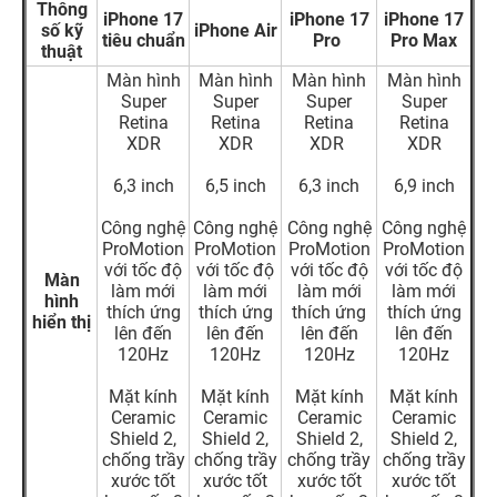
Thông
iPhone 17
iPhone 17
iPhone 17
số kỹ
iPhone Air
tiêu chuẩn
Pro
Pro Max
thuật
Màn hình
Màn hình
Màn hình
Màn hình
Super
Super
Super
Super
Retina
Retina
Retina
Retina
XDR
XDR
XDR
XDR
6,3 inch
6,5 inch
6,3 inch
6,9 inch
Công nghệ
Công nghệ
Công nghệ
Công nghệ
ProMotion
ProMotion
ProMotion
ProMotion
với tốc độ
với tốc độ
với tốc độ
với tốc độ
Màn
làm mới
làm mới
làm mới
làm mới
hình
thích ứng
thích ứng
thích ứng
thích ứng
hiển thị
lên đến
lên đến
lên đến
lên đến
120Hz
120Hz
120Hz
120Hz
Mặt kính
Mặt kính
Mặt kính
Mặt kính
Ceramic
Ceramic
Ceramic
Ceramic
Shield 2,
Shield 2,
Shield 2,
Shield 2,
chống trầy
chống trầy
chống trầy
chống trầy
xước tốt
xước tốt
xước tốt
xước tốt