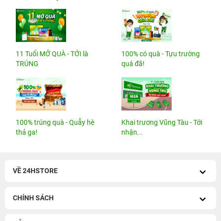
11 Tuổi MỞ QUÀ - TỚI là
100% có quà - Tựu trường
TRÚNG
quá đã!
100% trúng quà - Quẫy hè
Khai trương Vũng Tàu - Tới
thả ga!
nhận...
VỀ 24HSTORE
CHÍNH SÁCH