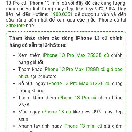
13 Pro cũ, iPhone 13 mini cũ với đầy đủ các dung lượng,
màu sắc và tình trạng máy đẹp, like new 99%, 98%. Hãy
liên hệ đến Hotline:
1900.0351
để được tư vấn và đến
cửa hàng gần nhất để xem qua các mẫu iPhone cũ tại
24hStore
nhé!
Tham khảo thêm các dòng iPhone 13 cũ chính
hãng có sẵn tại 24hStore:
Xem thêm
iPhone 13 Pro Max 256GB cũ
chính
hãng giá tốt
Tham khảo
iPhone 13 Pro Max 128GB cũ giá bao
nhiêu
tại 24hStore
Sở hữu ngay
iPhone 13 Pro Max 512GB cũ
dung
lượng khủng
Tham khảo thêm
iPhone 13 Pro cũ
chính hãng
VN/A
Mua ngay
iPhone 13 cũ
like new 99% máy đẹp
keng
Nhanh tay rinh ngay
iPhone 13 mini cũ
giá giảm