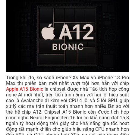
Trong khi đó, so sánh iPhone Xs Max và iPhone 13 Pro
Max thì phiên bản mới nhất vượt trội hơn hẳn với chip
Apple A15 Bionic
là chipset được nhà Táo tích hợp công
nghệ AI mới nhất, trên tiến trình 5nm với hai lõi hiệu suất
cao là Avalanche đi kèm với CPU 4 lõi và 5 lõi GPU. giúp
xử lý các ma trận thuật toán nhanh hơn nhiều lần so với
thế hệ chip A12. Chipset A15 Bionic còn được tích hợp
công nghệ Neural Engine đến 16 lõi có khả năng đạt 15.8
nghìn tỷ hoạt động trên giây cho khả năng gia tốc hoạt
động rất mạnh khiến cho giúp hiệu năng CPU nhanh hơn
đến 50% và GPU nhanh hơn 30% so với các dòng điện