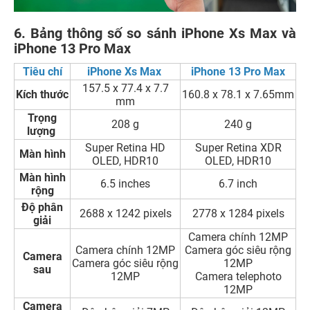
6. Bảng thông số so sánh iPhone Xs Max và
iPhone 13 Pro Max
Tiêu chí
iPhone Xs Max
iPhone 13 Pro Max
157.5 x 77.4 x 7.7
Kích thước
160.8 x 78.1 x 7.65mm
mm
Trọng
208 g
240 g
lượng
Super Retina HD
Super Retina XDR
Màn hình
OLED, HDR10
OLED, HDR10
Màn hình
6.5 inches
6.7 inch
rộng
Độ phân
2688 x 1242 pixels
2778 x 1284 pixels
giải
Camera chính 12MP
Camera chính 12MP
Camera góc siêu rộng
Camera
Camera góc siêu rộng
12MP
sau
12MP
Camera telephoto
12MP
Camera