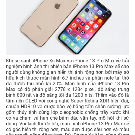
Khi so sánh iPhone Xs Max và iPhone 13 Pro Max về trải
nghiệm hình ảnh thì phiên bản iPhone 13 Pro Max sẽ cho
người dùng không gian hiển thị ảnh rộng hơn bởi máy sở
hữu kích thước màn hình 6,7 inches và phần note tai thỏ
đã được thu nhỏ lại 20%. Màn hình của iPhone 13 Pro
Max có độ phân giải 2778 x 1284 pixel, độ sáng trung
bình 800 nít và độ sáng tối đa 1200 nits. Thêm vào đó là
tấm nền OLED với công nghệ Super Retina XDR hiện đại,
chuẩn HDR10 và được bảo vệ bằng tấm chắn cường lực
gốm thủy tinh cùng lớp oleophobic chống trầy xước khi
có va chạm và hạn chế bám dấu vân tay, mồ hôi khi sử
dụng. Với kích thước lớn, màn hình iPhone 13 Pro Max sẽ
có góc hiển thị rộng hơn, màu đen được sâu hơn và màu