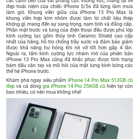
các cạnh bên của vát phẳng cực vuông vức, mang lại vẻ
đẹp hoài niệm của chiếc iPhone 5/5s đã từng làm mưa
làm gió. Khung viền giữa của iPhone 13 Pro Max là
khung viền hợp kim nhôm được làm từ chất liệu thép
không gỉ, mang đến sự sang trọng, nam tính và đẳng cấp.
Phần mặt trước và lưng của điện thoại đều được phủ lớp
kính cường lực gốm thủy tinh Ceramic Shield cao cấp
nhất của hãng, hỗ trợ chống trầy xước và đảm bảo giảm
được khả năng hư hỏng khi rơi vỡ tốt hơn gấp 4 lần.
Ngoài ra, tấm kính cường lực nhám mờ của phiên bản
iPhone 13 Pro Max cũng đã khắc phục được tình trạng
bám dấu vân tay và mồ hôi của mặt lưng kính bóng các
thế hệ iPhone trước.
Khám phá ngay siêu phẩm
iPhone 14 Pro Max 512GB cũ
đẹp
và cả dòng
giá iPhone 14 Pro 256GB cũ
hiện tại còn
bao nhiêu, có nên mua không nhé!