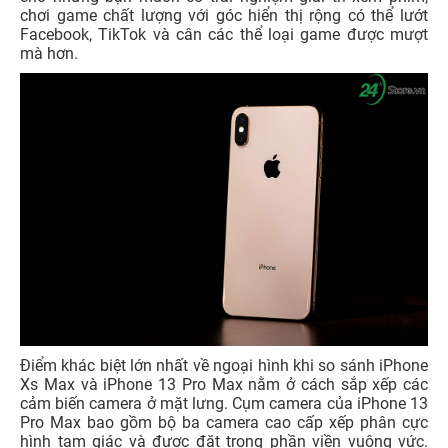
chơi game chất lượng với góc hiển thị rộng có thể lướt
Facebook, TikTok và cân các thể loại game được mượt
mà hơn.
Điểm khác biệt lớn nhất về ngoại hình khi so sánh iPhone
Xs Max và iPhone 13 Pro Max nằm ở cách sắp xếp các
cảm biến camera ở mặt lưng. Cụm camera của iPhone 13
Pro Max bao gồm bộ ba camera cao cấp xếp phân cực
hình tam giác và được đặt trong phần viền vuông vức.