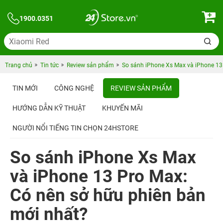
1900.0351
Trang chủ
Tin tức
Review sản phẩm
So sánh iPhone Xs Max và iPhone 13
TIN MỚI
CÔNG NGHỆ
REVIEW SẢN PHẨM
HƯỚNG DẪN KỸ THUẬT
KHUYẾN MÃI
NGƯỜI NỔI TIẾNG TIN CHỌN 24HSTORE
So sánh iPhone Xs Max
và iPhone 13 Pro Max:
Có nên sở hữu phiên bản
mới nhất?