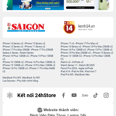
iPhone 14 Series cũ
-
iPhone 13 Series cũ
iPhone 17 cũ
-
iPhone 17 Pro Max cũ
iPhone 12 Series cũ
-
iPhone 11 Series cũ
iPhone 16 Series cũ
-
iPhone 16 Pro Max 256GB cũ
iPhone 17 Pro Max 256GB
-
iPhone 17 Pro 256GB
iPhone 16 Pro 128GB cũ
-
iPhone 15 Pro 128GB cũ
Galaxy A Series
-
Redmi Series
iPhone 15 Pro Max 256GB cũ
-
iPhone 15 Series cũ
iPhone 16 Plus 128GB cũ
-
iPhone 15 Plus 128GB
iPhone 13 128GB Cũ
-
iPhone 12 Pro Max 128GB
cũ
Cũ
iPhone 16 128GB cũ
-
iPhone 14 Pro Max 128GB cũ
Watch cũ
-
AirPods cũ
iPhone 15 128GB cũ
-
iPhone 13 Pro Max 128GB cũ
Watch Series 11
-
Watch SE 2025
iPhone 14 Pro 128GB cũ
-
iPhone 11 Pro Max 64GB
Pencil Pro 2024
-
Apple AirPods
cũ
iPad A16
-
iPad Air M4
-
iPad mini 7
iPad Pro M5
-
MacBook Neo
MacBook Pro M5
-
MacBook Air M5
Loa Sounarc
-
Phụ kiện chính hãng
Kết nối 24hStore
Website thành viên:
Bệnh Viện Điện Thoại, Laptop 24h