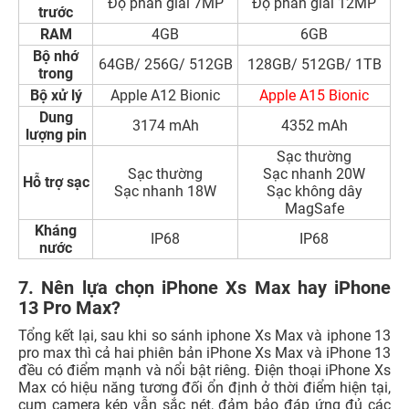
Độ phân giải 7MP
Độ phân giải 12MP
trước
RAM
4GB
6GB
Bộ nhớ
64GB/ 256G/ 512GB
128GB/ 512GB/ 1TB
trong
Bộ xử lý
Apple A12 Bionic
Apple A15 Bionic
Dung
3174 mAh
4352 mAh
lượng pin
Sạc thường
Sạc thường
Sạc nhanh 20W
Hỗ trợ sạc
Sạc nhanh 18W
Sạc không dây
MagSafe
Kháng
IP68
IP68
nước
7. Nên lựa chọn iPhone Xs Max hay iPhone
13 Pro Max?
Tổng kết lại, sau khi so sánh iphone Xs Max và iphone 13
pro max thì cả hai phiên bản iPhone Xs Max và iPhone 13
đều có điểm mạnh và nổi bật riêng. Điện thoại iPhone Xs
Max có hiệu năng tương đối ổn định ở thời điểm hiện tại,
cụm camera kép vẫn sắc nét, đảm bảo đáp ứng đủ các