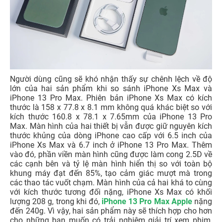
Người dùng cũng sẽ khó nhận thấy sự chênh lệch về độ
lớn của hai sản phẩm khi so sánh iPhone Xs Max và
iPhone 13 Pro Max. Phiên bản iPhone Xs Max có kích
thước là 158 x 77.8 x 8.1 mm không quá khác biệt so với
kích thước 160.8 x 78.1 x 7.65mm của iPhone 13 Pro
Max. Màn hình của hai thiết bị vẫn được giữ nguyên kích
thước khủng của dòng iPhone cao cấp với 6.5 inch của
iPhone Xs Max và 6.7 inch ở iPhone 13 Pro Max. Thêm
vào đó, phần viền màn hình cũng được làm cong 2.5D về
các cạnh bên và tỷ lệ màn hình hiển thị so với toàn bộ
khung máy đạt đến 85%, tạo cảm giác mượt mà trong
các thao tác vuốt chạm. Màn hình của cả hai khá to cùng
với kích thước tương đối nặng, iPhone Xs Max có khối
lượng 208 g, trong khi đó,
iPhone 13 Pro Max Apple
nặng
đến 240g. Vì vậy, hai sản phẩm này sẽ thích hợp cho hơn
cho những bạn muốn có trải nghiệm giải trí xem phim,