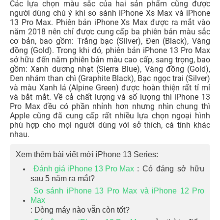
Các lựa chọn màu sắc của hai sản phẩm cũng được
người dùng chú ý khi so sánh iPhone Xs Max và iPhone
13 Pro Max. Phiên bản iPhone Xs Max được ra mắt vào
năm 2018 nên chỉ được cung cấp ba phiên bản màu sắc
cơ bản, bao gồm: Trắng bạc (Silver), Đen (Black), Vàng
đồng (Gold). Trong khi đó, phiên bản iPhone 13 Pro Max
sở hữu đến năm phiên bản màu cao cấp, sang trọng, bao
gồm: Xanh dương nhạt (Sierra Blue), Vàng đồng (Gold),
Đen nhám than chì (Graphite Black), Bạc ngọc trai (Silver)
và màu Xanh lá (Alpine Green) được hoàn thiện rất tỉ mỉ
và bắt mắt. Về cả chất lượng và số lượng thì iPhone 13
Pro Max đều có phần nhỉnh hơn nhưng nhìn chung thì
Apple cũng đã cung cấp rất nhiều lựa chọn ngoại hình
phù hợp cho mọi người dùng với sở thích, cá tính khác
nhau.
Xem thêm bài viết mới iPhone 13 Series:
Đánh giá iPhone 13 Pro Max
: Có đáng sở hữu
sau 5 năm ra mắt?
So sánh iPhone 13 Pro Max và iPhone 12 Pro
Max
: Dòng máy nào vẫn còn tốt?