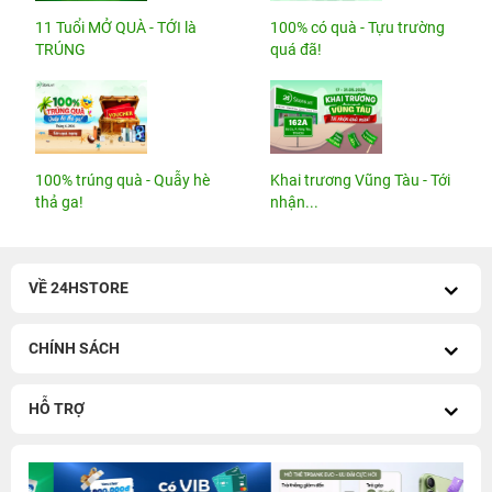
11 Tuổi MỞ QUÀ - TỚI là
100% có quà - Tựu trường
TRÚNG
quá đã!
100% trúng quà - Quẫy hè
Khai trương Vũng Tàu - Tới
thả ga!
nhận...
VỀ 24HSTORE
CHÍNH SÁCH
HỖ TRỢ