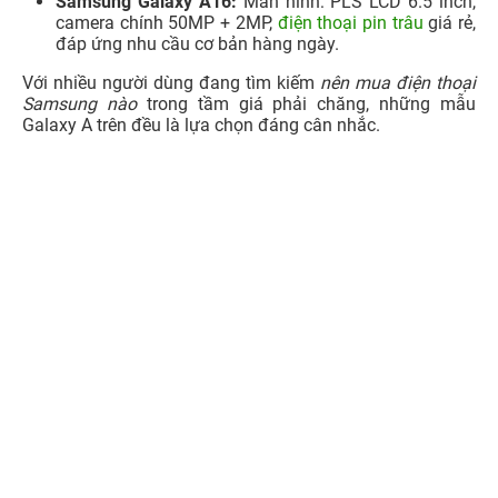
3.2. Điện thoại Samsung Galaxy dòng S
Dưới đây là một số mẫu
các dòng Samsung S
hiện đang
được bán trên thị trường, phù hợp cho bạn tham khảo khi
tìm hiểu
nên mua dòng Samsung Galaxy S
nào tương
ứng:
Samsung Galaxy S21 FE:
Màn hình Dynamic
AMOLED
2X 6.4 inch, camera chính 12MP, giá tốt, cấu
hình mạnh.
Samsung Galaxy S25 Ultra:
Màn hình Dynamic
AMOLED
2X 6.9 inch, camera chính 12 MP, công nghệ
tiên tiến nhất.
Samsung Galaxy S24 Plus:
Màn hình Dynamic
AMOLED
2X 6.7 inch, camera chính 12 MP, hiệu năng
vượt trội.
Samsung Galaxy S22 Ultra:
Màn hình Dynamic
AMOLED
2X QHD+, camera 108MP, hỗ trợ S-Pen, là
lựa chọn tuyệt vời cho người dùng chuyên nghiệp.