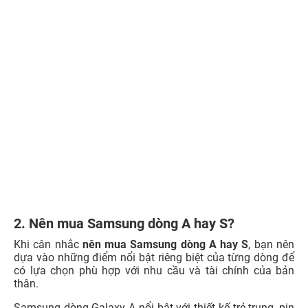
2. Nên mua Samsung dòng A hay S?
Khi cân nhắc
nên
mua Samsung dòng A hay S
, bạn nên
dựa vào những điểm nổi bật riêng biệt của từng dòng để
có lựa chọn phù hợp với nhu cầu và tài chính của bản
thân.
Samsung dòng Galaxy A nổi bật với thiết kế trẻ trung, pin
dung lượng lớn, mức giá hợp lý và hiệu năng đủ dùng cho
các tác vụ cơ bản. Dòng Samsung A có một số mẫu
điện
thoại dưới 10 triệu
phù hợp với người dùng phổ thông,
học sinh, sinh viên hoặc những ai cần một chiếc
smartphone bền bỉ, pin lâu và đáp ứng tốt nhu cầu hàng
ngày mà không cần quá nhiều tính năng cao cấp.
Samsung dòng Galaxy S là lựa chọn hoàn hảo nếu bạn
muốn sở hữu một chiếc smartphone cao cấp với hiệu