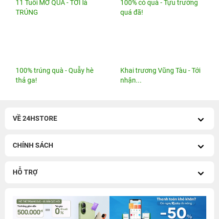
iPhone 14 Series cũ
-
iPhone 13 Series cũ
iPhone 17 cũ
-
iPhone 17 Pro Max cũ
iPhone 12 Series cũ
-
iPhone 11 Series cũ
iPhone 16 Series cũ
-
iPhone 16 Pro Max 256GB cũ
iPhone 17 Pro Max 256GB
-
iPhone 17 Pro 256GB
iPhone 16 Pro 128GB cũ
-
iPhone 15 Pro 128GB cũ
Galaxy A Series
-
Redmi Series
iPhone 15 Pro Max 256GB cũ
-
iPhone 15 Series cũ
iPhone 16 Plus 128GB cũ
-
iPhone 15 Plus 128GB
iPhone 13 128GB Cũ
-
iPhone 12 Pro Max 128GB
cũ
Cũ
iPhone 16 128GB cũ
-
iPhone 14 Pro Max 128GB cũ
Watch cũ
-
AirPods cũ
iPhone 15 128GB cũ
-
iPhone 13 Pro Max 128GB cũ
Watch Series 11
-
Watch SE 2025
iPhone 14 Pro 128GB cũ
-
iPhone 11 Pro Max 64GB
Pencil Pro 2024
-
Apple AirPods
cũ
iPad A16
-
iPad Air M4
-
iPad mini 7
iPad Pro M5
-
MacBook Neo
MacBook Pro M5
-
MacBook Air M5
Loa Sounarc
-
Phụ kiện chính hãng
Kết nối 24hStore
Website thành viên:
Bệnh Viện Điện Thoại, Laptop 24h