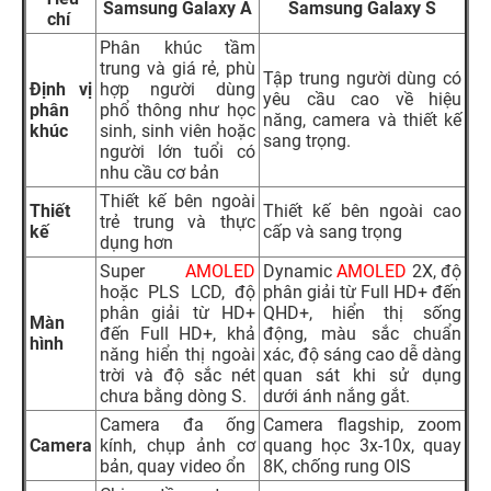
Samsung Galaxy A
Samsung Galaxy S
chí
Phân khúc tầm
trung và giá rẻ, phù
Tập trung người dùng có
Định vị
hợp người dùng
yêu cầu cao về hiệu
phân
phổ thông như học
năng, camera và thiết kế
khúc
sinh, sinh viên hoặc
sang trọng.
người lớn tuổi có
nhu cầu cơ bản
Thiết kế bên ngoài
Thiết
Thiết kế bên ngoài cao
trẻ trung và thực
kế
cấp và sang trọng
dụng hơn
Super
AMOLED
Dynamic
AMOLED
2X, độ
hoặc PLS LCD, độ
phân giải từ Full HD+ đến
phân giải từ HD+
QHD+, hiển thị sống
Màn
đến Full HD+, khả
động, màu sắc chuẩn
hình
năng hiển thị ngoài
xác, độ sáng cao dễ dàng
trời và độ sắc nét
quan sát khi sử dụng
chưa bằng dòng S.
dưới ánh nắng gắt.
Camera đa ống
Camera flagship, zoom
Camera
kính, chụp ảnh cơ
quang học 3x-10x, quay
bản, quay video ổn
8K, chống rung OIS