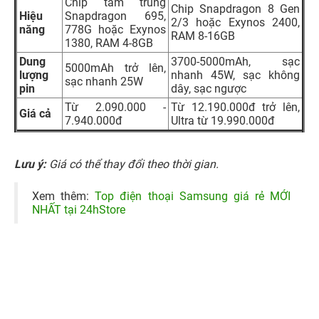
Chip tầm trung
Chip Snapdragon 8 Gen
Hiệu
Snapdragon 695,
2/3 hoặc Exynos 2400,
năng
778G hoặc Exynos
RAM 8-16GB
1380, RAM 4-8GB
Dung
3700-5000mAh, sạc
5000mAh trở lên,
lượng
nhanh 45W, sạc không
sạc nhanh 25W
pin
dây, sạc ngược
Từ 2.090.000 -
Từ 12.190.000đ trở lên,
Giá cả
7.940.000đ
Ultra từ 19.990.000đ
Lưu ý:
Giá có thể thay đổi theo thời gian.
Xem thêm:
Top điện thoại Samsung giá rẻ MỚI
NHẤT tại 24hStore