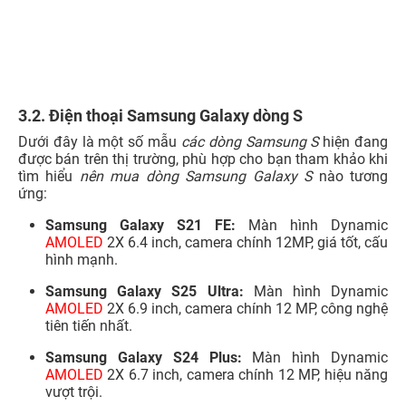
Samsung Galaxy S24 FE:
Màn hình Dynamic
AMOLED
2X 6.7 inch, camera chính 10 MP, phiên bản
tốt nhất cho người dùng muốn trải nghiệm dòng S với
giá phải chăng hơn.
Những mẫu điện thoại này đại diện cho câu trả lời về
Samsung nào tốt nhất hiện nay
trong phân khúc cao cấp,
mang đến trải nghiệm smartphone đỉnh cao cho người
dùng.