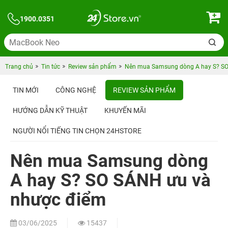
1900.0351
Trang chủ
Tin tức
Review sản phẩm
Nên mua Samsung dòng A hay S? SO
TIN MỚI
CÔNG NGHỆ
REVIEW SẢN PHẨM
HƯỚNG DẪN KỸ THUẬT
KHUYẾN MÃI
NGƯỜI NỔI TIẾNG TIN CHỌN 24HSTORE
Nên mua Samsung dòng
A hay S? SO SÁNH ưu và
nhược điểm
03/06/2025
15437