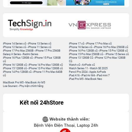
CÔNG TY TNHH CÔNG NGHỆ ISTAR GCNDKHKD: 0316635415 do Sở KH & ĐT
TP. HCM cấp ngày 11 tháng 12 năm 2020.
Người Đại Diện: Hồ Tác Thành. Địa chỉ: 389 Quang Trung, Gò Vấp, Hồ Chí Minh.