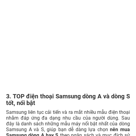
Samsung liên tục cải tiến và ra mắt nhiều mẫu điện thoại
nhằm đáp ứng đa dạng nhu cầu của người dùng. Sau
đây là danh sách những mẫu máy nổi bật nhất của dòng
Samsung A và S, giúp bạn dễ dàng lựa chọn
nên mua
Samsung dòng A hay S
theo ngân sách và mục đích sử
dụng.
3.1. Điện thoại Samsung Galaxy dòng A
Sau đây là danh sách
các dòng Samsung A
nổi bật đang
có mặt trên thị trường, giúp bạn dễ dàng so sánh và lựa
chọn:
Samsung Galaxy A56:
Màn hình Super
AMOLED
6.6
inch, camera chính 64MP + 12MP, hỗ trợ 5G, hiệu
năng ổn định cho đa nhiệm.
Samsung Galaxy A55:
Màn hình Super
AMOLED
6.4
inch, camera chính: 64MP + 12MP, thiết kế trẻ trung,
cấu hình đủ dùng cho học sinh sinh viên.
Samsung Galaxy A36 5G:
Màn hình
AMOLED
6.5
inch, camera chính: 50MP + 8MP + 2MP, phù hợp cho
người dùng cần pin khỏe và trải nghiệm màn hình tốt.