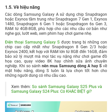
1.5. Về hiệu năng
Các dòng Samsung Galaxy A sử dụng chip Snapdragon
hoặc Exynos tầm trung như Snapdragon 7 Gen 1, Exynos
1480, Snapdragon 6 Gen 1 hoặc Snapdragon 6s Gen 3,
RAM từ 4GB-8GB, phù hợp cho các nhu cầu cơ bản như
nghe gọi, lướt web, xem phim hay chơi game nhẹ.
Điện thoại Samsung Galaxy S
được trang bị những con
chip cao cấp nhất như Snapdragon 8 Gen 2/3 hoặc
Exynos 2400, kết hợp với RAM lớn từ 8GB đến 16GB, đảm
bảo xử lý mượt mà mọi tác vụ nặng như chơi game đồ
họa cao, quay video 8K hay chỉnh sửa ảnh chuyên
nghiệp. Khi so sánh
nên mua Samsung dòng A hay S
về
mặt hiệu năng, dòng S luôn là lựa chọn tốt hơn cho
những người dùng có nhu cầu cao.
Xem thêm:
So sánh Samsung Galaxy S25 Plus và
Samsung Galaxy S24 Plus: Có KHÁC BIỆT gì?