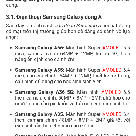
Samsung Galaxy A35:
Màn hình Super
AMOLED
6.4
inch, camera chính 48MP + 8MP + 2MP, giá tốt với
cấu hình ổn định cho nhu cầu cơ bản.
Samsung Galaxy A16:
Màn hình: PLS LCD 6.5 inch,
camera chính 50MP + 2MP,
điện thoại pin trâu
giá rẻ,
đáp ứng nhu cầu cơ bản hàng ngày.
Với nhiều người dùng đang tìm kiếm
nên mua điện thoại
Samsung nào
trong tầm giá phải chăng, những mẫu
Galaxy A trên đều là lựa chọn đáng cân nhắc.