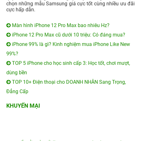
100% trúng quà - Quẫy hè
Khai trương Vũng Tàu - Tới
thả ga!
nhận...
VỀ 24HSTORE
CHÍNH SÁCH
HỖ TRỢ