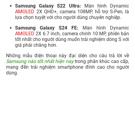
4. Kết luận
Qua bài viết này,
24hStore
cũng đã giải đáp câu hỏi cho
bạn “
nên mua Samsung dòng A hay S”
. Từ đó, bạn sẽ có
cái nhìn tổng quan về ưu nhược điểm của từng dòng máy
từ thiết kế, hiệu năng cho đến mức giá. Galaxy S phù hợp
với người dùng cần trải nghiệm cao cấp và công nghệ
hiện đại, còn Galaxy A là lựa chọn hợp lý với mức giá
phải chăng và hiệu suất ổn định. Nếu đang có nhu cầu
mua điện thoại, hãy ghé ngay
24hStore – Hệ thống ủy
quyền chính hãng Samsung tại Việt Nam
gần nhất để lựa
chọn những mẫu Samsung giá cực tốt cùng nhiều ưu đãi
cực hấp dẫn.