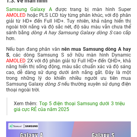
1.3. Về màn hình
Samsung Galaxy A
được trang bị màn hình Super
AMOLED
hoặc PLS LCD tùy từng phân khúc, với độ phân
giải từ HD+ đến Full HD+. Tuy nhiên, khả năng hiển thị
ngoài trời nắng và độ sắc nét, độ sâu màu vẫn chưa thể
sánh bằng
dòng A hay Samsung Galaxy dòng S
cao cấp
hơn.
Nếu bạn đang phân vân
nên mua Samsung dòng A hay
S
, các dòng Samsung S sở hữu màn hình Dynamic
AMOLED
2X với độ phân giải từ Full HD+ đến QHD+, khả
năng hiển thị sống động, màu sắc chuẩn xác và độ sáng
cao, dễ dàng sử dụng dưới ánh nắng gắt. Đây là một
trong những lý do khiến nhiều người ưu tiên mua
Samsung Galaxy
dòng S
nếu thường xuyên sử dụng điện
thoại ngoài trời.
Xem thêm:
Top 5 điện thoại Samsung dưới 3 triệu
giá cực RẺ của năm 2025