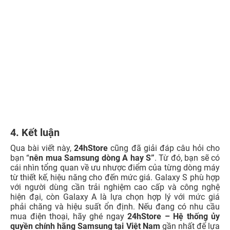
Màn hình iPhone 12 Pro Max bao nhiêu Hz?
iPhone 12 Pro Max cũ dưới 10 triệu: Có đáng mua?
iPhone 99% là gì? Kinh nghiệm mua iPhone Like New
99%?
TOP 5 iPhone cho học sinh cấp 3: Học tốt, chơi mượt,
dùng bền
TOP 10+ Điện thoại cho DOANH NHÂN Sang Trọng,
Đẳng Cấp
KHUYẾN MẠI
11 Tuổi MỞ QUÀ - TỚI là
100% có quà - Tựu trường
TRÚNG
quá đã!