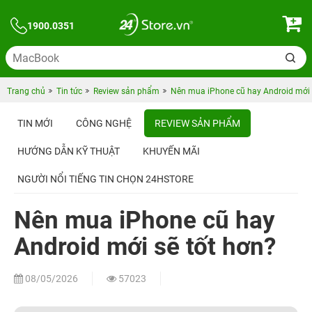
1900.0351
Trang chủ
Tin tức
Review sản phẩm
Nên mua iPhone cũ hay Android mới 
TIN MỚI
CÔNG NGHỆ
REVIEW SẢN PHẨM
HƯỚNG DẪN KỸ THUẬT
KHUYẾN MÃI
NGƯỜI NỔI TIẾNG TIN CHỌN 24HSTORE
Nên mua iPhone cũ hay
Android mới sẽ tốt hơn?
08/05/2026
57023