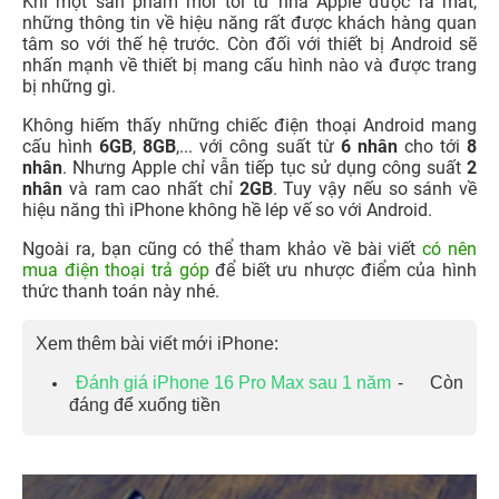
Khi một sản phẩm mới tới từ nhà Apple được ra mắt,
những thông tin về hiệu năng rất được khách hàng quan
tâm so với thế hệ trước. Còn đối với thiết bị Android sẽ
nhấn mạnh về thiết bị mang cấu hình nào và được trang
bị những gì.
Không hiếm thấy những chiếc điện thoại Android mang
cấu hình
6GB
,
8GB
,... với công suất từ
6 nhân
cho tới
8
nhân
. Nhưng Apple chỉ vẫn tiếp tục sử dụng công suất
2
nhân
và ram cao nhất chỉ
2GB
. Tuy vậy nếu so sánh về
hiệu năng thì iPhone không hề lép vế so với Android.
Ngoài ra, bạn cũng có thể tham khảo về bài viết
có nên
mua điện thoại trả góp
để biết ưu nhược điểm của hình
thức thanh toán này nhé.
Xem thêm bài viết mới iPhone:
Đánh giá iPhone 16 Pro Max sau 1 năm
- Còn
đáng để xuống tiền