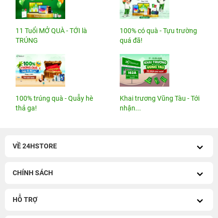
11 Tuổi MỞ QUÀ - TỚI là
100% có quà - Tựu trường
TRÚNG
quá đã!
100% trúng quà - Quẫy hè
Khai trương Vũng Tàu - Tới
thả ga!
nhận...
VỀ 24HSTORE
CHÍNH SÁCH
HỖ TRỢ