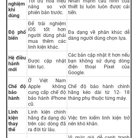
Tối ưu hóa hiệu
Nhấn mạnh cấu hình của
nghiệm
năng so với
thiết bị luôn luôn được cải
khi
phiên bản trước.
tiến.
dùng
Để trải nghiệm
iOS tốt hơn
Độ phổ
Đa dạng về phân khúc dễ
người dùng phải
biến
dàng người dùng chọn lựa.
mua thêm các
linh kiện khác.
Các bản cập nhật ít hơn nếu
Hệ điều
Được cập nhật
bạn không sử dụng dòng
hành
liên tục.
điện thoại Pixel của
mới
Google.
Ở Việt Nam
Chế độ
Apple không
Chế độ bảo hành chính
bảo
cung cấp chế độ
hãng kéo dài từ 12- 18
hành
bảo hành iPhone
tháng phụ thuộc từng máy.
cũ.
Linh
Linh kiện chính
kiện
hãng đa dạng dù
Việc tìm kiếm linh kiện trở
thay
trên các dòng đã
nên khó khăn.
thế
ra đời từ lâu.
Vì mức giá dễ cạnh tranh