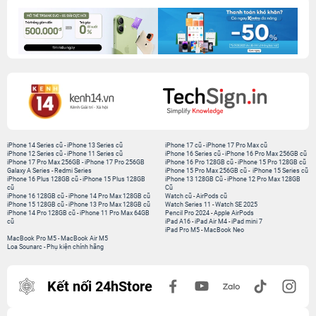
iPhone 14 Series cũ
-
iPhone 13 Series cũ
iPhone 17 cũ
-
iPhone 17 Pro Max cũ
iPhone 12 Series cũ
-
iPhone 11 Series cũ
iPhone 16 Series cũ
-
iPhone 16 Pro Max 256GB cũ
iPhone 17 Pro Max 256GB
-
iPhone 17 Pro 256GB
iPhone 16 Pro 128GB cũ
-
iPhone 15 Pro 128GB cũ
Galaxy A Series
-
Redmi Series
iPhone 15 Pro Max 256GB cũ
-
iPhone 15 Series cũ
iPhone 16 Plus 128GB cũ
-
iPhone 15 Plus 128GB
iPhone 13 128GB Cũ
-
iPhone 12 Pro Max 128GB
cũ
Cũ
iPhone 16 128GB cũ
-
iPhone 14 Pro Max 128GB cũ
Watch cũ
-
AirPods cũ
iPhone 15 128GB cũ
-
iPhone 13 Pro Max 128GB cũ
Watch Series 11
-
Watch SE 2025
iPhone 14 Pro 128GB cũ
-
iPhone 11 Pro Max 64GB
Pencil Pro 2024
-
Apple AirPods
cũ
iPad A16
-
iPad Air M4
-
iPad mini 7
iPad Pro M5
-
MacBook Neo
MacBook Pro M5
-
MacBook Air M5
Loa Sounarc
-
Phụ kiện chính hãng
Kết nối 24hStore