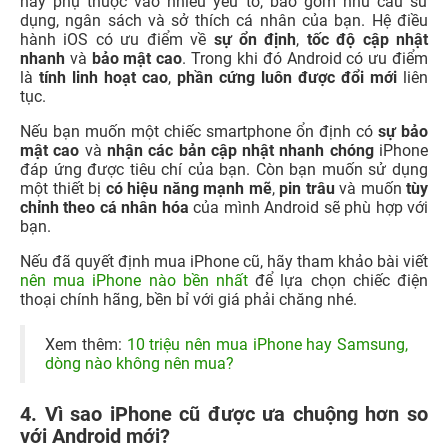
này phụ thuộc vào nhiều yếu tố, bao gồm nhu cầu sử
dụng, ngân sách và sở thích cá nhân của bạn. Hệ điều
hành iOS có ưu điểm về
sự ổn định
,
tốc độ cập nhật
nhanh
và
bảo mật cao
. Trong khi đó Android có ưu điểm
là
tính linh hoạt cao
,
phần cứng luôn được đổi mới
liên
tục.
Nếu bạn muốn một chiếc smartphone ổn định có
sự bảo
mật cao
và
nhận các bản cập nhật nhanh chóng
iPhone
đáp ứng được tiêu chí của bạn. Còn bạn muốn sử dụng
một thiết bị
có hiệu năng mạnh mẽ
,
pin trâu
và muốn
tùy
chỉnh theo cá nhân hóa
của mình Android sẽ phù hợp với
bạn.
Nếu đã quyết định mua iPhone cũ, hãy tham khảo bài viết
nên mua iPhone nào bền nhất
để lựa chọn chiếc điện
thoại chính hãng, bền bỉ với giá phải chăng nhé.
Xem thêm:
10 triệu nên mua iPhone hay Samsung,
dòng nào không nên mua?
4. Vì sao iPhone cũ được ưa chuộng hơn so
với Android mới?