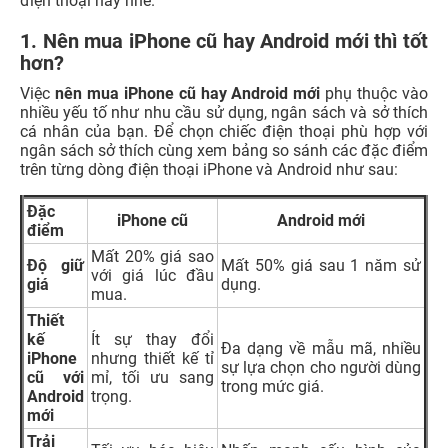
điện thoại này nhé.
1. Nên mua iPhone cũ hay Android mới thì tốt
hơn?
Việc
nên mua iPhone cũ hay Android mới
phụ thuộc vào
nhiều yếu tố như nhu cầu sử dụng, ngân sách và sở thích
cá nhân của bạn. Để chọn chiếc điện thoại phù hợp với
ngân sách sở thích cùng xem bảng so sánh các đặc điểm
trên từng dòng điện thoại iPhone và Android như sau:
Đặc
iPhone cũ
Android mới
điểm
Mất 20% giá sao
Độ giữ
Mất 50% giá sau 1 năm sử
với giá lúc đầu
giá
dụng.
mua.
Thiết
kế
Ít sự thay đổi
Đa dạng về mẫu mã, nhiều
iPhone
nhưng thiết kế tỉ
sự lựa chọn cho người dùng
cũ với
mỉ, tối ưu sang
trong mức giá.
Android
trọng.
mới
Trải