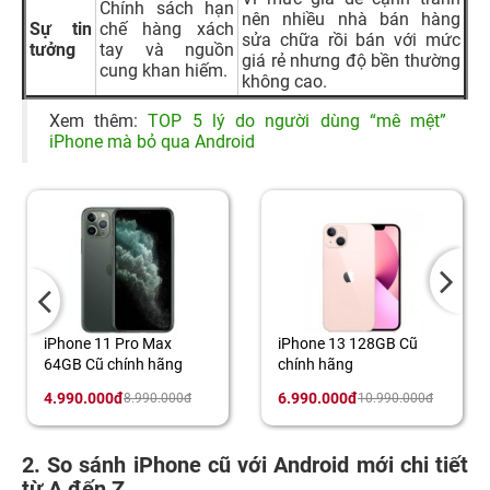
Chính sách hạn
nên nhiều nhà bán hàng
Sự tin
chế hàng xách
sửa chữa rồi bán với mức
tưởng
tay và nguồn
giá rẻ nhưng độ bền thường
cung khan hiếm.
không cao.
Xem thêm:
TOP 5 lý do người dùng “mê mệt”
iPhone mà bỏ qua Android
iPhone 11 Pro Max
iPhone 13 128GB Cũ
64GB Cũ chính hãng
chính hãng
4.990.000đ
6.990.000đ
8.990.000đ
10.990.000đ
2. So sánh iPhone cũ với Android mới chi tiết
từ A đến Z