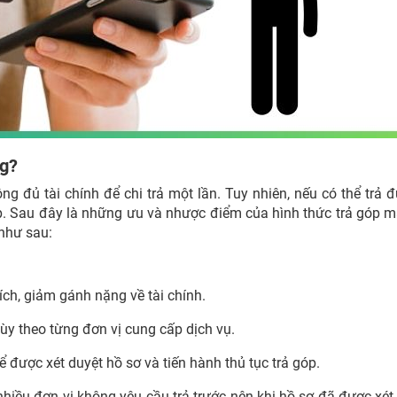
ng?
ng đủ tài chính để chi trả một lần. Tuy nhiên, nếu có thể trả 
góp. Sau đây là những ưu và nhược điểm của hình thức trả góp 
 như sau:
ích, giảm gánh nặng về tài chính.
ùy theo từng đơn vị cung cấp dịch vụ.
 được xét duyệt hồ sơ và tiến hành thủ tục trả góp.
nhiều đơn vị không yêu cầu trả trước nên khi hồ sơ đã được xét