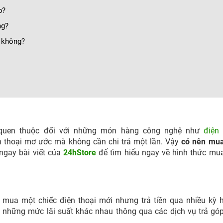
p?
ng?
c không?
n quen thuộc đối với những món hàng công nghệ như
điện 
ện thoại mơ ước mà không cần chi trả một lần. Vậy
có nên mua
ngay bài viết của
24hStore
để tìm hiểu ngay về hình thức mu
ể mua một chiếc điện thoại mới nhưng trả tiền qua nhiều kỳ 
ới những mức lãi suất khác nhau thông qua các dịch vụ trả gó