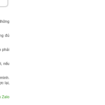
 Những
ông đủ
n phải
i, nếu
 mình.
c lại,
u Zalo