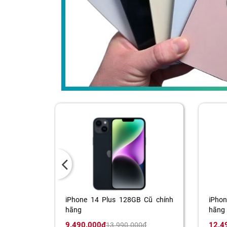
 Cũ chính
iPhone 15 Plus 128GB Cũ chính
iPho
hãng
hãng
12.490.000đ
11.9
0đ
17.990.000đ