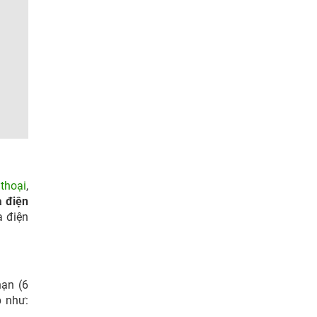
thoại
,
 điện
a điện
hạn (6
p như: