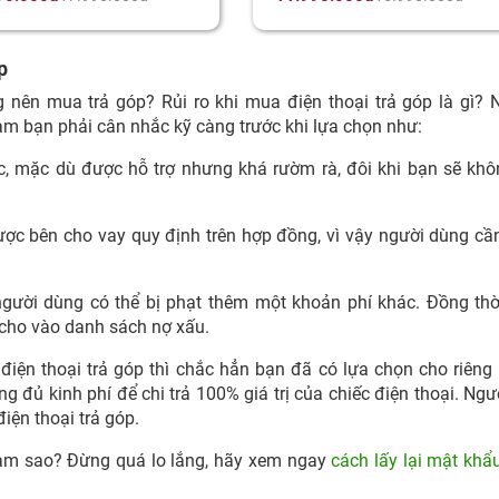
p
g nên mua trả góp? Rủi ro khi mua điện thoại trả góp là gì?
àm bạn phải cân nhắc kỹ càng trước khi lựa chọn như:
ục, mặc dù được hỗ trợ nhưng khá rườm rà, đôi khi bạn sẽ kh
ợc bên cho vay quy định trên hợp đồng, vì vậy người dùng cầ
người dùng có thể bị phạt thêm một khoản phí khác. Đồng thờ
 cho vào danh sách nợ xấu.
iện thoại trả góp thì chắc hẳn bạn đã có lựa chọn cho riêng
 đủ kinh phí để chi trả 100% giá trị của chiếc điện thoại. Ngượ
iện thoại trả góp.
làm sao? Đừng quá lo lắng, hãy xem ngay
cách lấy lại mật khẩ