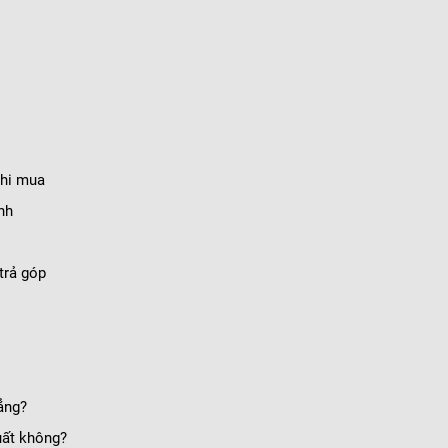
khi mua
ính
trả góp
ẳng?
uất không?