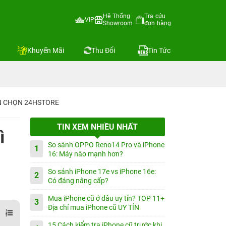
Hệ Thống
Tra cứu
VIP
Showroom
đơn hàng
Khuyến Mãi
Thu Đổi
Tin Tức
IN CHỌN 24HSTORE
TIN XEM NHIỀU NHẤT
ì
So sánh OPPO Reno14 Pro và iPhone
1
16: Máy nào mạnh hơn?
So sánh iPhone 17e vs iPhone 16e:
2
Có đáng nâng cấp?
Mua iPhone cũ ở đâu uy tín? TOP 11+
3
Địa chỉ mua iPhone cũ UY TÍN
15 Cách kiểm tra iPhone cũ trước khi