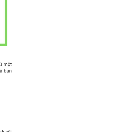
đủ một
mà bạn
 duyệt