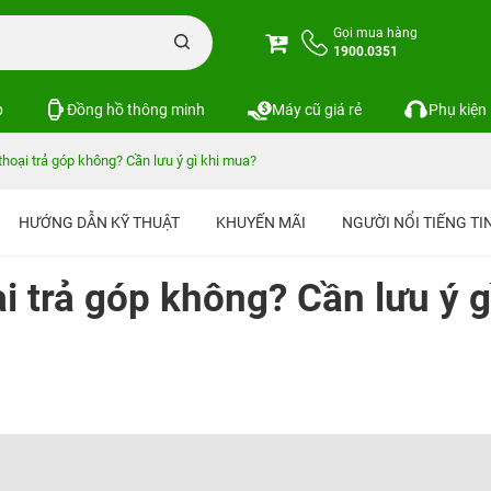
Gọi mua hàng
1900.0351
p
Đồng hồ thông minh
Máy cũ giá rẻ
Phụ kiện
hoại trả góp không? Cần lưu ý gì khi mua?
HƯỚNG DẪN KỸ THUẬT
KHUYẾN MÃI
NGƯỜI NỔI TIẾNG T
i trả góp không? Cần lưu ý g