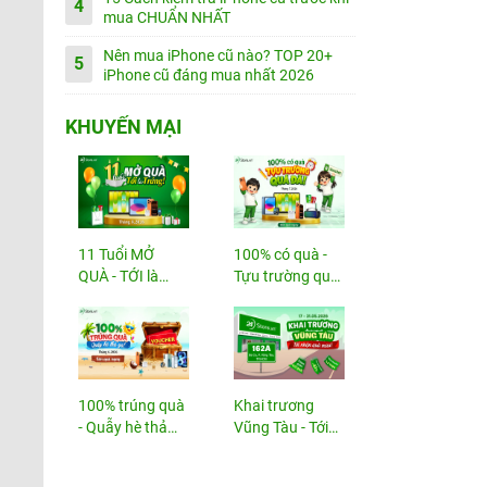
4
mua CHUẨN NHẤT
Nên mua iPhone cũ nào? TOP 20+
5
iPhone cũ đáng mua nhất 2026
KHUYẾN MẠI
11 Tuổi MỞ
100% có quà -
QUÀ - TỚI là
Tựu trường quá
TRÚNG
đã!
100% trúng quà
Khai trương
- Quẫy hè thả
Vũng Tàu - Tới
ga!
nhận...