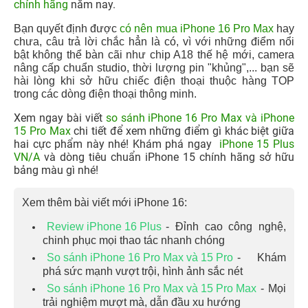
chính hãng
năm nay.
Bạn quyết định được
có nên mua iPhone 16 Pro Max
hay
chưa, câu trả lời chắc hẳn là có, vì với những điểm nổi
bật không thể bàn cãi như chip A18 thế hệ mới, camera
nâng cấp chuẩn studio, thời lượng pin "khủng",... bạn sẽ
hài lòng khi sở hữu chiếc điện thoại thuộc hàng TOP
trong các dòng điện thoại thông minh.
Xem ngay bài viết
so sánh iPhone 16 Pro Max và iPhone
15 Pro Max
chi tiết để xem những điểm gì khác biệt giữa
hai cực phẩm này nhé! Khám phá ngay
iPhone 15 Plus
VN/A
và dòng tiêu chuẩn iPhone 15 chính hãng sở hữu
bảng màu gì nhé!
Xem thêm bài viết mới iPhone 16:
Review iPhone 16 Plus
- Đỉnh cao công nghệ,
chinh phục mọi thao tác nhanh chóng
So sánh iPhone 16 Pro Max và 15 Pro
- Khám
phá sức mạnh vượt trội, hình ảnh sắc nét
So sánh iPhone 16 Pro Max và 15 Pro Max
- Mọi
trải nghiệm mượt mà, dẫn đầu xu hướng