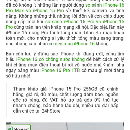
đã có không ít những lần người dùng
so sánh iPhone 16
Pro Max và iPhone 15 Pro
về thiết kế, camera và tính
năng. Không những thế, những lời đồn về con chip được
nâng cấp mới khi
so sánh iPhone 16 Pro và iPhone 15
Pro
cũng tràn lan trên khắp mạng xã hội. Đặc biệt, lần này
iPhone 16 dòng Pro trình làng màu Titan Sa mạc hoàn
toàn mới, cho những ai yêu thích tông màu sang trọng,
nhẹ nhàng cân nhắc
có nên mua iPhone 16
không.
Bạn cần lưu ý đừng sạc iPhone khi đang ướt, cùng tìm
hiểu
iPhone 16 có chống nước không
để biết cách xử lý
khi chẳng may điện thoại bị rơi vô nước nhé.Khám phá
ngay bảng màu
iPhone 16 Pro 1TB
có màu gì mới đáng
sở hữu nhé!
Tham khảo giá iPhone 15 Pro 256GB cũ chính
hãng, giá rẻ, đủ màu, chất lượng đảm bảo, nguồn
gốc rõ ràng, đủ VAT, hỗ trợ trả góp 0% thủ tục
nhanh chóng, bảo hành lâu dài, nhiều ưu đãi hấp
dẫn chỉ có tại 24hStore.