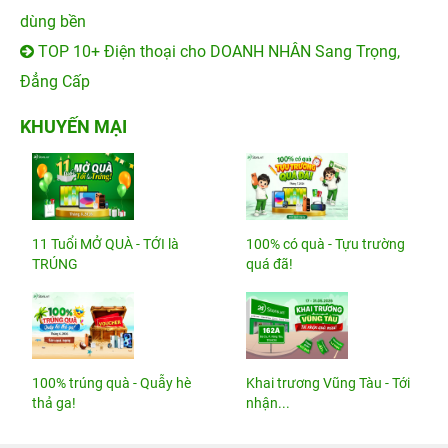
dùng bền
TOP 10+ Điện thoại cho DOANH NHÂN Sang Trọng,
Đẳng Cấp
KHUYẾN MẠI
11 Tuổi MỞ QUÀ - TỚI là
100% có quà - Tựu trường
TRÚNG
quá đã!
100% trúng quà - Quẫy hè
Khai trương Vũng Tàu - Tới
thả ga!
nhận...