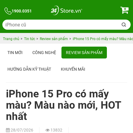
1900.0351
Trang chủ
Tin tức
Review sản phẩm
iPhone 15 Pro có mấy màu? Màu nào
TIN MỚI
CÔNG NGHỆ
REVIEW SẢN PHẨM
HƯỚNG DẪN KỸ THUẬT
KHUYẾN MÃI
NGƯỜI NỔI TIẾNG TIN CHỌN 24HSTORE
iPhone 15 Pro có mấy
màu? Màu nào mới, HOT
nhất
28/07/2026
13832