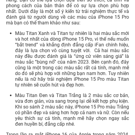
phong cách của bản thân để có sự lựa chọn phù hợp
nhất. Dưới đây là một số ý kiến từ trải nghiệm thực tế và
đánh giá từ người dùng về các màu của iPhone 15 Pro
mà bạn có thể tham khảo như sau:
Màu Titan Xanh và Titan tự nhiên là hai màu sắc mới
và hot nhất của dòng iPhone 15 Pro, vì thế nếu muốn
“bắt trend” và khẳng định đẳng cấp iFan chính hiệu,
đây là lựa chọn vô cùng tuyệt vời. Cả hai màu sắc
này đều được đánh giá là “ứng cử viên sáng giá” là
màu sắc “bùng nổ” của năm 2023. Bên cạnh đó, đây
cũng là một trong các màu sắc rất cá tính, mạnh mẽ
do đó sẽ phù hợp với những bạn nam hơn. Tuy nhiên
nếu là nữ hãy trải nghiệm iPhone 15 Pro màu Titan
tự nhiên sẽ cuốn hút và đẹp hơn.
Màu Titan Đen và Titan Trắng là 2 màu sắc cơ bản,
vừa đơn giản, vừa sang trọng lại dễ kết hợp phụ kiện.
Khi so sánh 2 màu sắc này, iPhone 15 Pro màu Trắng
có phần đẹp và sáng hơn hợp cả nam và nữ. Còn nếu
yêu thích sự cá tính, mạnh mẽ hãy chọn ngay sắc
đen huyền bí, đẳng cấp nhé.
Trong lần ra mắt iPhone 16 của Apple trong năm 2024,