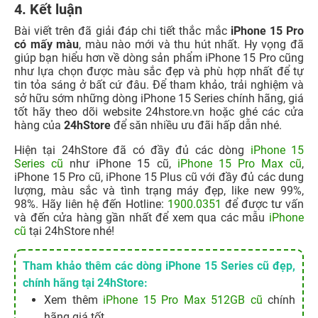
4. Kết luận
Bài viết trên đã giải đáp chi tiết thắc mắc
iPhone 15 Pro
có mấy màu
, màu nào mới và thu hút nhất. Hy vọng đã
giúp bạn hiểu hơn về dòng sản phẩm iPhone 15 Pro cũng
như lựa chọn được màu sắc đẹp và phù hợp nhất để tự
tin tỏa sáng ở bất cứ đâu. Để tham khảo, trải nghiệm và
sở hữu sớm những dòng iPhone 15 Series chính hãng, giá
tốt hãy theo dõi website 24hstore.vn hoặc ghé các cửa
hàng của
24hStore
để săn nhiều ưu đãi hấp dẫn nhé.
Hiện tại 24hStore đã có đầy đủ các dòng
iPhone 15
Series cũ
như iPhone 15 cũ,
iPhone 15 Pro Max cũ
,
iPhone 15 Pro cũ, iPhone 15 Plus cũ với đầy đủ các dung
lượng, màu sắc và tình trạng máy đẹp, like new 99%,
98%. Hãy liên hệ đến Hotline:
1900.0351
để được tư vấn
và đến cửa hàng gần nhất để xem qua các mẫu
iPhone
cũ
tại 24hStore nhé!
Tham khảo thêm các dòng iPhone 15 Series cũ đẹp,
chính hãng tại 24hStore:
Xem thêm
iPhone 15 Pro Max 512GB cũ
chính
hãng giá tốt