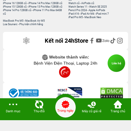
iPhone 16 128GB cũ
-
iPhone 14 Pro Max 128GB cũ
Watch cũ
-
AirPods cũ
iPhone 15 128GB cũ
-
iPhone 13 Pro Max 128GB cũ
Watch Series 11
-
Watch SE 2025
iPhone 14 Pro 128GB cũ
-
iPhone 11 Pro Max 64GB
Pencil Pro 2024
-
Apple AirPods
cũ
iPad A16
-
iPad Air M4
-
iPad mini 7
iPad Pro M5
-
MacBook Neo
MacBook Pro M5
-
MacBook Air M5
Loa Sounarc
-
Phụ kiện chính hãng
Kết nối 24hStore
Website thành viên:
Bệnh Viện Điện Thoại, Laptop 24h
Liên hệ
Trong ngày
Danh mục
Thu-đổi
Máy cũ giá rẻ
Trang chủ
CÔNG TY TNHH CÔNG NGHỆ ISTAR GCNDKHKD: 0316635415 do Sở KH & ĐT
TP. HCM cấp ngày 11 tháng 12 năm 2020.
Người Đại Diện: Hồ Tác Thành. Địa chỉ: 389 Quang Trung, Gò Vấp, Hồ Chí Minh.