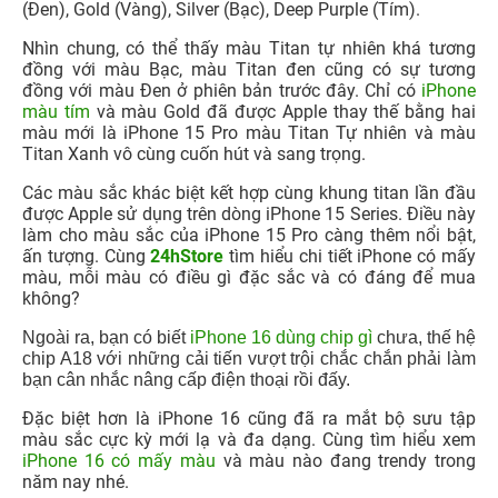
(Đen), Gold (Vàng), Silver (Bạc), Deep Purple (Tím).
Nhìn chung, có thể thấy màu Titan tự nhiên khá tương
đồng với màu Bạc, màu Titan đen cũng có sự tương
đồng với màu Đen ở phiên bản trước đây. Chỉ có
iPhone
màu tím
và màu Gold đã được Apple thay thế bằng hai
màu mới là iPhone 15 Pro màu Titan Tự nhiên và màu
Titan Xanh vô cùng cuốn hút và sang trọng.
Các màu sắc khác biệt kết hợp cùng khung titan lần đầu
được Apple sử dụng trên dòng iPhone 15 Series. Điều này
làm cho màu sắc của iPhone 15 Pro càng thêm nổi bật,
ấn tượng. Cùng
24hStore
tìm hiểu chi tiết iPhone có mấy
màu, mỗi màu có điều gì đặc sắc và có đáng để mua
không?
Ngoài ra, bạn có biết
iPhone 16 dùng chip gì
chưa, thế hệ
chip A18 với những cải tiến vượt trội chắc chắn phải làm
bạn cân nhắc nâng cấp điện thoại rồi đấy.
Đặc biệt hơn là iPhone 16 cũng đã ra mắt bộ sưu tập
màu sắc cực kỳ mới lạ và đa dạng. Cùng tìm hiểu xem
iPhone 16 có mấy màu
và màu nào đang trendy trong
năm nay nhé.