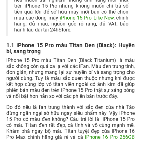
trên iPhone 15 Pro nhưng không muốn chi trả số
tiền quá lớn để sở hữu máy mới bạn có thể chọn
mua các dòng máy
iPhone 15 Pro Like New
, chính
hãng, đủ màu, nguồn gốc rõ ràng, đủ VAT, bảo
hành lâu dài tại 24hStore.
1.1 iPhone 15 Pro màu Titan Đen (Black): Huyền
bí, sang trọng
iPhone 15 Pro màu Titan Đen (Black Titanium) là màu
sắc không còn quá xa lạ với các iFan. Màu đen trung tính,
đơn giản, nhưng mang lại sự huyền bí và sang trọng cho
người dùng. Tuy là màu sắc quen thuộc nhưng khi được
kết hợp cùng lớp vỏ titan viền ngoài có ánh kim đã giúp
phiên bản màu đen trên iPhone 15 Pro thật sự sáng bóng
và nổi bật hơn hẳn so với các phiên bản trước đây.
Do đó nếu là fan trung thành với sắc đen của nhà Táo
đừng ngần ngại sở hữu ngay siêu phẩm này. Vậy iPhone
15 Pro có màu đen không? Câu trả lời là iPhone 15 Pro
có màu Titan đen rất đẹp, cá tính và vô cùng mạnh mẽ.
Khám phá ngay bộ màu Titan tuyệt đẹp của iPhone 16
Pro Max chính hãng giá rẻ và cả
iPhone 16 Pro 256GB