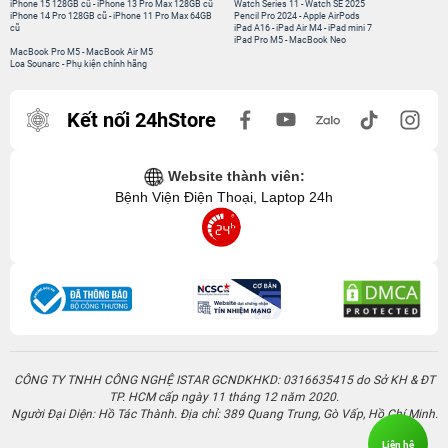
iPhone 15 128GB cũ
-
iPhone 13 Pro Max 128GB cũ
Watch Series 11
-
Watch SE 2025
iPhone 14 Pro 128GB cũ
-
iPhone 11 Pro Max 64GB
Pencil Pro 2024
-
Apple AirPods
cũ
iPad A16
-
iPad Air M4
-
iPad mini 7
iPad Pro M5
-
MacBook Neo
MacBook Pro M5
-
MacBook Air M5
Loa Sounarc
-
Phụ kiện chính hãng
Kết nối 24hStore
Website thành viên:
Bệnh Viện Điện Thoại, Laptop 24h
CÔNG TY TNHH CÔNG NGHỆ ISTAR GCNDKHKD: 0316635415 do Sở KH & ĐT
TP. HCM cấp ngày 11 tháng 12 năm 2020.
Người Đại Diện: Hồ Tác Thành. Địa chỉ: 389 Quang Trung, Gò Vấp, Hồ Chí Minh.
Liên hệ