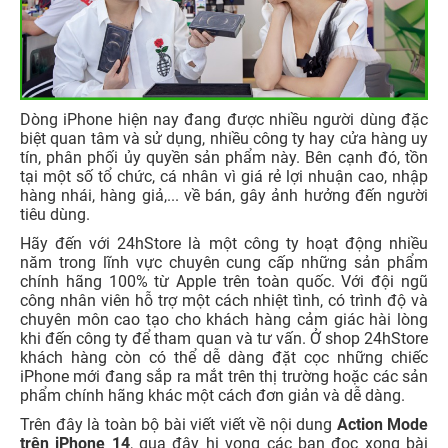
Dòng iPhone hiện nay đang được nhiều người dùng đặc
biệt quan tâm và sử dụng, nhiều công ty hay cửa hàng uy
tín, phân phối ủy quyền sản phẩm này. Bên cạnh đó, tồn
tại một số tổ chức, cá nhân vì giá rẻ lợi nhuận cao, nhập
hàng nhái, hàng giả,... về bán, gây ảnh hưởng đến người
tiêu dùng.
Hãy đến với 24hStore là một công ty hoạt động nhiều
năm trong lĩnh vực chuyên cung cấp những sản phẩm
chính hãng 100% từ Apple trên toàn quốc. Với đội ngũ
công nhân viên hỗ trợ một cách nhiệt tình, có trình độ và
chuyên môn cao tạo cho khách hàng cảm giác hài lòng
khi đến công ty để tham quan và tư vấn. Ở shop 24hStore
khách hàng còn có thể dễ dàng đặt cọc những chiếc
iPhone mới đang sắp ra mắt trên thị trường hoặc các sản
phẩm chính hãng khác một cách đơn giản và dễ dàng.
Trên đây là toàn bộ bài viết viết về nội dung
Action
Mode
trên iPhone 14
, qua đây hi vọng các bạn đọc xong bài