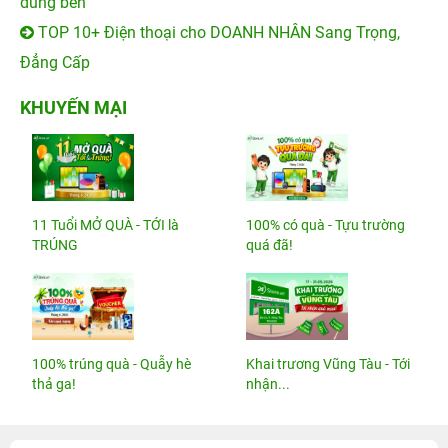
dùng bền
TOP 10+ Điện thoại cho DOANH NHÂN Sang Trọng,
Đẳng Cấp
KHUYẾN MẠI
11 Tuổi MỞ QUÀ - TỚI là
100% có quà - Tựu trường
TRÚNG
quá đã!
100% trúng quà - Quẫy hè
Khai trương Vũng Tàu - Tới
thả ga!
nhận...