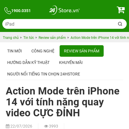
1900.0351
Trang chủ
Tin tức
Review sản phẩm
Action Mode trên iPhone 14 với tính
TIN MỚI
CÔNG NGHỆ
REVIEW SẢN PHẨM
HƯỚNG DẪN KỸ THUẬT
KHUYẾN MÃI
NGƯỜI NỔI TIẾNG TIN CHỌN 24HSTORE
Action Mode trên iPhone
14 với tính năng quay
video CỰC ĐỈNH
22/07/2026
3993