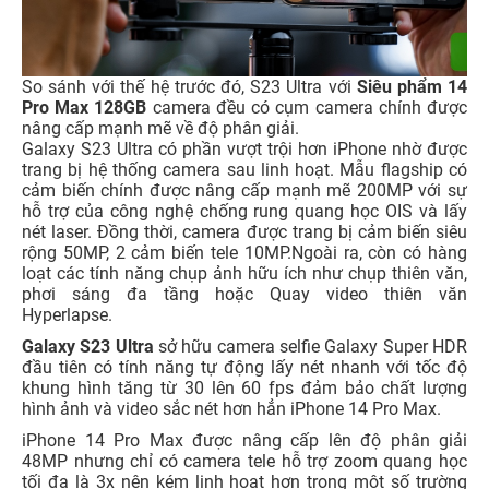
So sánh với thế hệ trước đó, S23 Ultra với
Siêu phẩm 14
Pro Max 128GB
camera đều có cụm camera chính được
nâng cấp mạnh mẽ về độ phân giải.
Galaxy S23 Ultra có phần vượt trội hơn iPhone nhờ được
trang bị hệ thống camera sau linh hoạt. Mẫu flagship có
cảm biến chính được nâng cấp mạnh mẽ 200MP với sự
hỗ trợ của công nghệ chống rung quang học OIS và lấy
nét laser. Đồng thời, camera được trang bị cảm biến siêu
rộng 50MP, 2 cảm biến tele 10MP.Ngoài ra, còn có hàng
loạt các tính năng chụp ảnh hữu ích như chụp thiên văn,
phơi sáng đa tầng hoặc Quay video thiên văn
Hyperlapse.
Galaxy S23 Ultra
sở hữu camera selfie Galaxy Super HDR
đầu tiên có tính năng tự động lấy nét nhanh với tốc độ
khung hình tăng từ 30 lên 60 fps đảm bảo chất lượng
hình ảnh và video sắc nét hơn hẳn iPhone 14 Pro Max.
iPhone 14 Pro Max được nâng cấp lên độ phân giải
48MP nhưng chỉ có camera tele hỗ trợ zoom quang học
tối đa là 3x nên kém linh hoạt hơn trong một số trường