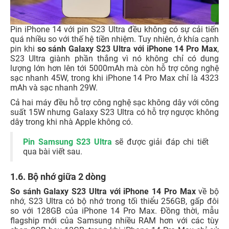
Pin iPhone 14 với pin S23 Ultra đều không có sự cải tiến
quá nhiều so với thế hệ tiền nhiệm. Tuy nhiên, ở khía cạnh
pin khi
so sánh Galaxy S23 Ultra với iPhone 14 Pro Max
,
S23 Ultra giành phần thắng vì nó không chỉ có dung
lượng lớn hơn lên tới 5000mAh mà còn hỗ trợ công nghệ
sạc nhanh 45W, trong khi iPhone 14 Pro Max chỉ là 4323
mAh và sạc nhanh 29W.
Cả hai máy đều hỗ trợ công nghệ sạc không dây với công
suất 15W nhưng Galaxy S23 Ultra có hỗ trợ ngược không
dây trong khi nhà Apple không có.
Pin Samsung S23 Ultra
sẽ được giải đáp chi tiết
qua bài viết sau.
1.6. Bộ nhớ giữa 2 dòng
So sánh Galaxy S23 Ultra với iPhone 14 Pro Max
về bộ
nhớ, S23 Ultra có bộ nhớ trong tối thiểu 256GB, gấp đôi
so với 128GB của iPhone 14 Pro Max. Đồng thời, mẫu
flagship mới của Samsung nhiều RAM hơn với các tùy