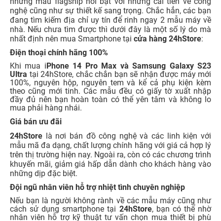
những mẫu flagship nổi bật với những cải tiến về công
nghệ cũng như sự thiết kế sang trọng. Chắc hẳn, các bạn
đang tìm kiếm địa chỉ uy tín để rinh ngay 2 mẫu máy về
nhà. Nếu chưa tìm được thì dưới đây là một số lý do mà
nhất định nên mua Smartphone tại
cửa hàng 24hStore
:
Điện thoại chính hãng 100%
Khi mua i
Phone 14 Pro Max và Samsung Galaxy S23
Ultra
tại 24hStore, chắc chắn bạn sẽ nhận được máy mới
100%, nguyên hộp, nguyên tem và kể cả phụ kiện kèm
theo cũng mới tinh. Các mẫu đều có giấy tờ xuất nhập
đầy đủ nên bạn hoàn toàn có thể yên tâm và không lo
mua phải hàng nhái.
Giá bán ưu đãi
24hStore
là nơi bán đồ công nghệ và các linh kiện với
mẫu mã đa dạng, chất lượng chính hãng với giá cả hợp lý
trên thị trường hiện nay. Ngoài ra, còn có các chương trình
khuyến mãi, giảm giá hấp dẫn dành cho khách hàng vào
những dịp đặc biệt.
Đội ngũ nhân viên hỗ trợ nhiệt tình chuyên nghiệp
Nếu bạn là người không rành về các mẫu máy cũng như
cách sử dụng smartphone tại
24hStore
, bạn có thể nhờ
nhân viên hỗ trợ kỹ thuật tư vấn chọn mua thiết bị phù