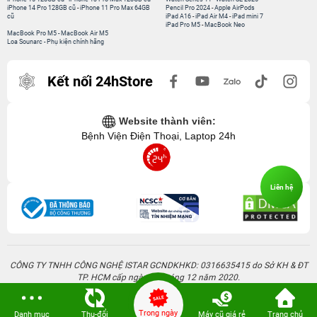
iPhone 14 Pro 128GB cũ
-
iPhone 11 Pro Max 64GB
Pencil Pro 2024
-
Apple AirPods
cũ
iPad A16
-
iPad Air M4
-
iPad mini 7
iPad Pro M5
-
MacBook Neo
MacBook Pro M5
-
MacBook Air M5
Loa Sounarc
-
Phụ kiện chính hãng
Kết nối 24hStore
Website thành viên:
Bệnh Viện Điện Thoại, Laptop 24h
Liên hệ
CÔNG TY TNHH CÔNG NGHỆ ISTAR GCNDKHKD: 0316635415 do Sở KH & ĐT
TP. HCM cấp ngày 11 tháng 12 năm 2020.
Người Đại Diện: Hồ Tác Thành. Địa chỉ: 389 Quang Trung, Gò Vấp, Hồ Chí Minh.
Trong ngày
Danh mục
Thu-đổi
Máy cũ giá rẻ
Trang chủ