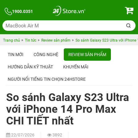
1900.0351
Trang chủ
Tin tức
Review sản phẩm
So sánh Galaxy S23 Ultra với iPhone
TIN MỚI
CÔNG NGHỆ
REVIEW SẢN PHẨM
HƯỚNG DẪN KỸ THUẬT
KHUYẾN MÃI
NGƯỜI NỔI TIẾNG TIN CHỌN 24HSTORE
So sánh Galaxy S23 Ultra
với iPhone 14 Pro Max
CHI TIẾT nhất
22/07/2026
3892