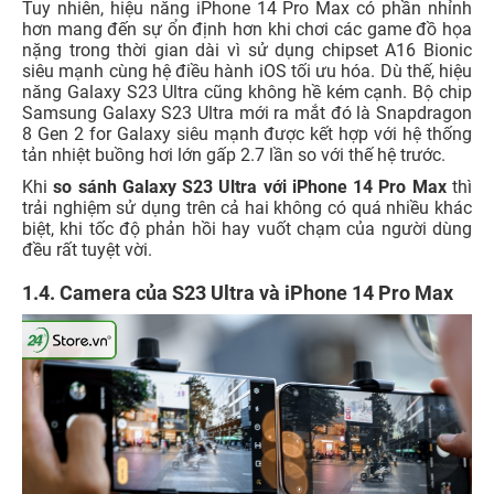
Tuy nhiên, hiệu năng iPhone 14 Pro Max có phần nhỉnh
hơn mang đến sự ổn định hơn khi chơi các game đồ họa
nặng trong thời gian dài vì sử dụng chipset A16 Bionic
siêu mạnh cùng hệ điều hành iOS tối ưu hóa. Dù thế, hiệu
năng Galaxy S23 Ultra cũng không hề kém cạnh. Bộ chip
Samsung Galaxy S23 Ultra mới ra mắt đó là Snapdragon
8 Gen 2 for Galaxy siêu mạnh được kết hợp với hệ thống
tản nhiệt buồng hơi lớn gấp 2.7 lần so với thế hệ trước.
Khi
so sánh Galaxy S23 Ultra với iPhone 14 Pro Max
thì
trải nghiệm sử dụng trên cả hai không có quá nhiều khác
biệt, khi tốc độ phản hồi hay vuốt chạm của người dùng
đều rất tuyệt vời.
1.4. Camera của S23 Ultra và iPhone 14 Pro Max