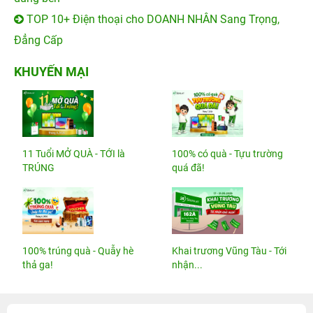
TOP 10+ Điện thoại cho DOANH NHÂN Sang Trọng,
Đẳng Cấp
KHUYẾN MẠI
11 Tuổi MỞ QUÀ - TỚI là
100% có quà - Tựu trường
TRÚNG
quá đã!
100% trúng quà - Quẫy hè
Khai trương Vũng Tàu - Tới
thả ga!
nhận...