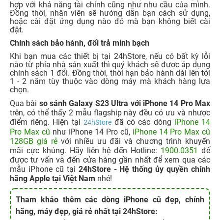
hợp với khả năng tài chính cũng như nhu cầu của mình.
Đồng thời, nhân viên sẽ hướng dẫn bạn cách sử dụng,
hoặc cài đặt ứng dụng nào đó mà bạn không biết cài
đặt.
Chính sách bảo hành, đổi trả minh bạch
Khi bạn mua các thiết bị tại 24hStore, nếu có bất kỳ lỗi
nào từ phía nhà sản xuất thì quý khách sẽ được áp dụng
chính sách 1 đổi. Đồng thời, thời hạn bảo hành dài lên tới
1 - 2 năm tùy thuộc vào dòng máy mà khách hàng lựa
chọn.
Qua bài
so sánh Galaxy S23 Ultra với iPhone 14 Pro Max
trên, có thể thấy 2 mẫu flagship này đều có ưu và nhược
điểm riêng.
Hiện tại
đã có các dòng
iPhone 14
24hStore
Pro Max cũ
như iPhone 14 Pro cũ,
iPhone 14 Pro Max cũ
128GB giá rẻ
với nhiều ưu đãi và chương trình khuyến
mãi cực khủng. Hãy liên hệ đến Hotline:
1900.0351
để
được tư vấn và đến cửa hàng gần nhất để xem qua các
mẫu iPhone cũ tại
24hStore - Hệ thống ủy quyền chính
hãng Apple tại Việt Nam
nhé!
Tham khảo thêm các dòng iPhone cũ đẹp, chính
hãng, máy đẹp, giá rẻ nhất tại 24hStore: