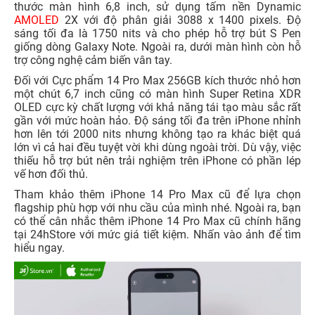
thước màn hình 6,8 inch, sử dụng tấm nền Dynamic
AMOLED
2X với độ phân giải 3088 x 1400 pixels. Độ
sáng tối đa là 1750 nits và cho phép hỗ trợ bút S Pen
giống dòng Galaxy Note. Ngoài ra, dưới màn hình còn hỗ
trợ công nghệ cảm biến vân tay.
Đối với Cực phẩm 14 Pro Max 256GB kích thước nhỏ hơn
một chút 6,7 inch cũng có màn hình Super Retina XDR
OLED cực kỳ chất lượng với khả năng tái tạo màu sắc rất
gần với mức hoàn hảo. Độ sáng tối đa trên iPhone nhỉnh
hơn lên tới 2000 nits nhưng không tạo ra khác biệt quá
lớn vì cả hai đều tuyệt vời khi dùng ngoài trời. Dù vậy, việc
thiếu hỗ trợ bút nên trải nghiệm trên iPhone có phần lép
vế hơn đối thủ.
Tham khảo thêm iPhone 14 Pro Max cũ để lựa chọn
flagship phù hợp với nhu cầu của mình nhé. Ngoài ra, bạn
có thể cân nhắc thêm iPhone 14 Pro Max cũ chính hãng
tại 24hStore với mức giá tiết kiệm. Nhấn vào ảnh để tìm
hiểu ngay.