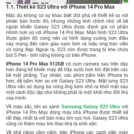
1.1. Thiết kế S23 Ultra với iPhone 14 Pro Max
Mặc dù không có sự khác biệt đột phá về thiết kế so với
phiên bản trước đó, nhưng những tinh chỉnh nhỏ về bề
ngoài khiến Galaxy S23 Ultra được đánh giá có phần
nhỉnh hơn so với iPhone 14 Pro Max. Màn hình S23 Ultra
được giảm độ cong nên có hình dạng vuông hơn điều
này mang đến cảm giác nam tính và hiệu ứng tràn viền
vô cùng đẹp. Ngoài ra, S23 còn được trang bị khe chứa
bút S Pen - tính năng không có trên iPhone.
iPhone 14 Pro Max 512GB
có cụm camera sau trên dày
hơn đáng kể khiến máy dễ trầy xước hơn khi đặt trên các
bề mặt phẳng. Tuy nhiên, các phím bấm trên iPhone to
hơn, dễ bấm hơn so với Galaxy S23 Ultra. Mặt lưng S23
Ultra vẫn sử dụng ba vòng ống kính nhô ra khỏi mặt sau
một cách độc lập chứ không phải là một khối như đối thủ
của mình.
Về màu sắc, khi so sánh
Samsung Galaxy S23 Ultra
với
iPhone 14 Pro Max dòng máy nhà iPhone được thiết kế
rất đẹp, nhất là với bản màu tím cực hot. Galaxy S23 Ultra
cũng có thêm màu tím lilac khá là xinh xắn.
Về khả năng cầm nắm, trên iPhone các cạnh viền máy