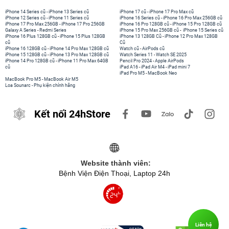
iPhone 14 Series cũ
-
iPhone 13 Series cũ
iPhone 17 cũ
-
iPhone 17 Pro Max cũ
iPhone 12 Series cũ
-
iPhone 11 Series cũ
iPhone 16 Series cũ
-
iPhone 16 Pro Max 256GB cũ
iPhone 17 Pro Max 256GB
-
iPhone 17 Pro 256GB
iPhone 16 Pro 128GB cũ
-
iPhone 15 Pro 128GB cũ
Galaxy A Series
-
Redmi Series
iPhone 15 Pro Max 256GB cũ
-
iPhone 15 Series cũ
iPhone 16 Plus 128GB cũ
-
iPhone 15 Plus 128GB
iPhone 13 128GB Cũ
-
iPhone 12 Pro Max 128GB
cũ
Cũ
iPhone 16 128GB cũ
-
iPhone 14 Pro Max 128GB cũ
Watch cũ
-
AirPods cũ
iPhone 15 128GB cũ
-
iPhone 13 Pro Max 128GB cũ
Watch Series 11
-
Watch SE 2025
iPhone 14 Pro 128GB cũ
-
iPhone 11 Pro Max 64GB
Pencil Pro 2024
-
Apple AirPods
cũ
iPad A16
-
iPad Air M4
-
iPad mini 7
iPad Pro M5
-
MacBook Neo
MacBook Pro M5
-
MacBook Air M5
Loa Sounarc
-
Phụ kiện chính hãng
Kết nối 24hStore
Website thành viên:
Bệnh Viện Điện Thoại, Laptop 24h
Liên hệ