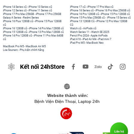
iPhone 14 Series cũ
-
iPhone 13 Series cũ
iPhone 17 cũ
-
iPhone 17 Pro Max cũ
iPhone 12 Series cũ
-
iPhone 11 Series cũ
iPhone 16 Series cũ
-
iPhone 16 Pro Max 256GB cũ
iPhone 17 Pro Max 256GB
-
iPhone 17 Pro 256GB
iPhone 16 Pro 128GB cũ
-
iPhone 15 Pro 128GB cũ
Galaxy A Series
-
Redmi Series
iPhone 15 Pro Max 256GB cũ
-
iPhone 15 Series cũ
iPhone 16 Plus 128GB cũ
-
iPhone 15 Plus 128GB
iPhone 13 128GB Cũ
-
iPhone 12 Pro Max 128GB
cũ
Cũ
iPhone 16 128GB cũ
-
iPhone 14 Pro Max 128GB cũ
Watch cũ
-
AirPods cũ
iPhone 15 128GB cũ
-
iPhone 13 Pro Max 128GB cũ
Watch Series 11
-
Watch SE 2025
iPhone 14 Pro 128GB cũ
-
iPhone 11 Pro Max 64GB
Pencil Pro 2024
-
Apple AirPods
cũ
iPad A16
-
iPad Air M4
-
iPad mini 7
iPad Pro M5
-
MacBook Neo
MacBook Pro M5
-
MacBook Air M5
Loa Sounarc
-
Phụ kiện chính hãng
Kết nối 24hStore
Website thành viên:
Bệnh Viện Điện Thoại, Laptop 24h
Liên hệ