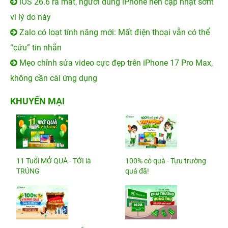
iOS 26.6 ra mắt, người dùng iPhone nên cập nhật sớm
vì lý do này
Zalo có loạt tính năng mới: Mất điện thoại vẫn có thể
“cứu” tin nhắn
Mẹo chỉnh sửa video cực đẹp trên iPhone 17 Pro Max,
không cần cài ứng dụng
KHUYẾN MẠI
11 Tuổi MỞ QUÀ - TỚI là
100% có quà - Tựu trường
TRÚNG
quá đã!