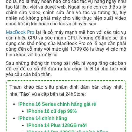
đô la, nó là máy hoàn hảo cho các tác vụ hàng ngày như
tạo tài liệu, viết và duyệt web. Ngoài ra nó còn có thể xử lý
chỉnh sửa video, chỉnh sửa ảnh và tác vụ tương tự, tuy
nhiên nó không phải máy cho việc thực hiện xuất video
dung lượng lớn hoặc các tác vụ chuyên sâu.
MacBook Pro
lại là cỗ máy mạnh mẽ hơn với các tác vụ
cần nhiều CPU và sức mạnh GPU. Nhưng để thực sự tận
dụng các khả năng của MacBook Pro có lẽ bạn cần phải
dùng đến cỗ máy với mức giá 1.799 đô la thay vì các mô
hình khác với bộ xử lý cũ.
Sau những thông tin trong bài viết, hi vọng rằng các bạn
đã có đủ cơ sở để đưa ra lựa chọn thiết bị phù hợp với
yêu cầu của bản thân.
Tham khảo các siêu phẩm đình đám bán chạy nhất
nhà "
Táo
" vừa cập bến tại 24hStore:
iPhone 16 Series chính hãng giá rẻ
iPhone 16 cũ đẹp 99%
iPhone 14 chính hãng
iPhone 14 Plus 128GB mới