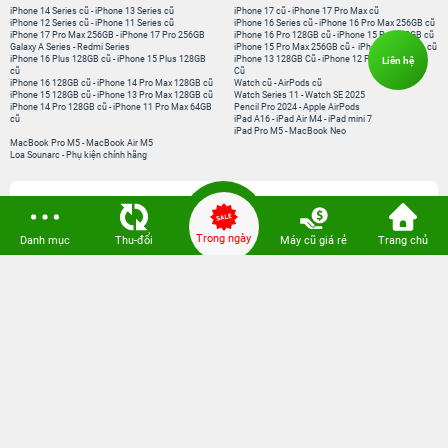
iPhone 14 Series cũ
-
iPhone 13 Series cũ
iPhone 17 cũ
-
iPhone 17 Pro Max cũ
iPhone 12 Series cũ
-
iPhone 11 Series cũ
iPhone 16 Series cũ
-
iPhone 16 Pro Max 256GB cũ
iPhone 17 Pro Max 256GB
-
iPhone 17 Pro 256GB
iPhone 16 Pro 128GB cũ
-
iPhone 15 Pro 128GB cũ
Galaxy A Series
-
Redmi Series
iPhone 15 Pro Max 256GB cũ
-
iPhone 15 Series cũ
iPhone 16 Plus 128GB cũ
-
iPhone 15 Plus 128GB
iPhone 13 128GB Cũ
-
iPhone 12 Pro Max 128GB
Liên hệ
cũ
Cũ
iPhone 16 128GB cũ
-
iPhone 14 Pro Max 128GB cũ
Watch cũ
-
AirPods cũ
iPhone 15 128GB cũ
-
iPhone 13 Pro Max 128GB cũ
Watch Series 11
-
Watch SE 2025
iPhone 14 Pro 128GB cũ
-
iPhone 11 Pro Max 64GB
Pencil Pro 2024
-
Apple AirPods
cũ
iPad A16
-
iPad Air M4
-
iPad mini 7
iPad Pro M5
-
MacBook Neo
MacBook Pro M5
-
MacBook Air M5
Loa Sounarc
-
Phụ kiện chính hãng
Kết nối 24hStore
Trong ngày
Danh mục
Thu-đổi
Máy cũ giá rẻ
Trang chủ
Website thành viên:
Bệnh Viện Điện Thoại, Laptop 24h