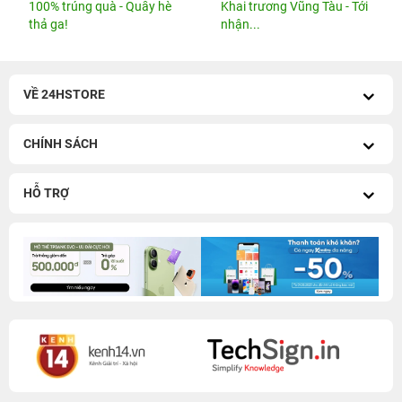
100% trúng quà - Quẫy hè
Khai trương Vũng Tàu - Tới
thả ga!
nhận...
VỀ 24HSTORE
CHÍNH SÁCH
HỖ TRỢ