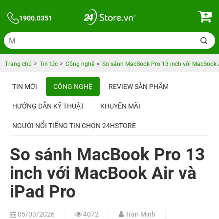
1900.0351
Trang chủ
Tin tức
Công nghệ
So sánh MacBook Pro 13 inch với MacBook A
TIN MỚI
CÔNG NGHỆ
REVIEW SẢN PHẨM
HƯỚNG DẪN KỸ THUẬT
KHUYẾN MÃI
NGƯỜI NỔI TIẾNG TIN CHỌN 24HSTORE
So sánh MacBook Pro 13
inch với MacBook Air và
iPad Pro
05/03/2026
4072
Tran Minh