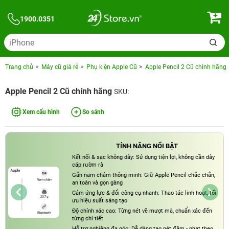
1900.0351
Trang chủ
Máy cũ giá rẻ
Phụ kiện Apple Cũ
Apple Pencil 2 Cũ chính hãng
Apple Pencil 2 Cũ chính hãng
SKU:
Xem cấu hình
So sánh
TÍNH NĂNG NỔI BẬT
Kết nối & sạc không dây: Sử dụng tiện lợi, không cần dây
cáp rườm rà
Gắn nam châm thông minh: Giữ Apple Pencil chắc chắn,
an toàn và gọn gàng
Cảm ứng lực & đổi công cụ nhanh: Thao tác linh hoạt, tối
ưu hiệu suất sáng tạo
Độ chính xác cao: Từng nét vẽ mượt mà, chuẩn xác đến
từng chi tiết
Hỗ trợ nghiêng đa góc: Dễ dàng tạo nét đậm - nhạt theo