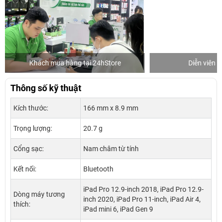
Khách mua hàng tại 24hStore
Diễn viên 
Thông số kỹ thuật
Kích thước:
166 mm x 8.9 mm
Trọng lượng:
20.7 g
Cổng sạc:
Nam châm từ tính
Kết nối:
Bluetooth
iPad Pro 12.9-inch 2018, iPad Pro 12.9-
Dòng máy tương
inch 2020, iPad Pro 11-inch, iPad Air 4,
thích:
iPad mini 6, iPad Gen 9