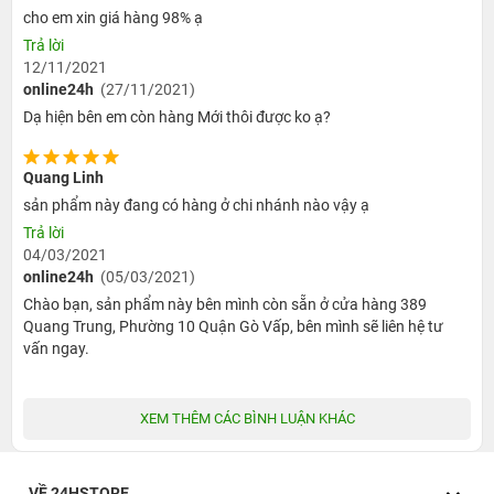
cho em xin giá hàng 98% ạ
Bút cảm ứng có thiết kế màu trắng khá nổi bật cùng với
Trả lời
kiểu dáng nhỏ gọn cầm rất chắc tay. Đặc biệt sản phẩm
12/11/2021
còn được trang bị công nghệ hoàn toàn mới với công
online24h
(27/11/2021)
nghệ cảm ứng hiện đại, giúp người dùng có thể thoải
Dạ hiện bên em còn hàng Mới thôi được ko ạ?
mái để sử dụng.
Quang Linh
Sạc nhanh không dây
sản phẩm này đang có hàng ở chi nhánh nào vậy ạ
Bút Apple 2 sử dụng công nghệ sạc cảm ứng tương tự
Trả lời
với cách thức trên chiếc Apple Watch. Nhờ có thiết kế vát
04/03/2021
online24h
(05/03/2021)
cạnh hông, người dùng chỉ cần đặt bút cảm ứng ở các
Chào bạn, sản phẩm này bên mình còn sẵn ở cửa hàng 389
mép cạnh của iPad, thì nó sẽ dính chặt vào thân máy nhờ
Quang Trung, Phường 10 Quận Gò Vấp, bên mình sẽ liên hệ tư
những nam châm được thiết kế bên trong của máy tính
vấn ngay.
bảng.
Phương thức ghép đôi không chỉ giúp người dùng sử
XEM THÊM CÁC BÌNH LUẬN KHÁC
dụng các thao tác trên chiếc bút được thuận tiện hơn, mà
nó còn giải quyết được vấn đề sạc pin trở nên đơn giản
và tiện lợi hơn giúp chiếc bút có nơi “nương tựa” khi
VỀ 24HSTORE