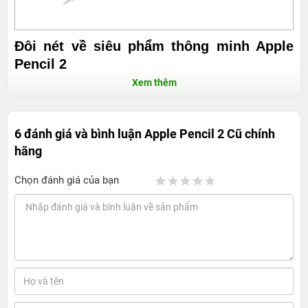
Đôi nét về siêu phẩm thông minh Apple
Pencil 2
Xem thêm
Nhà Apple đã không ngừng thay đổi và làm mới sản
phẩm của mình để bắt kịp sự chuyển đổi của thời đại.
Với chiếc bút cảm ứng này, một lần nữa nhà Táo Khuyết
6 đánh giá và bình luận
Apple Pencil 2 Cũ chính
lại làm các tín đồ yêu công nghệ phải đứng ngồi không
hãng
yên bởi những tính năng cực kỳ nổi bật mà rất khó để có
một dòng sản phẩm tương tự có thể bắt kịp.
Chọn đánh giá của bạn
Thông số kỹ thuật
Thương hiệu Apple
Trọng lượng: 20.7 gram
Kích thước: Dài 166 mm – Dày 8.9 mm
Kết nối: Bluetooth