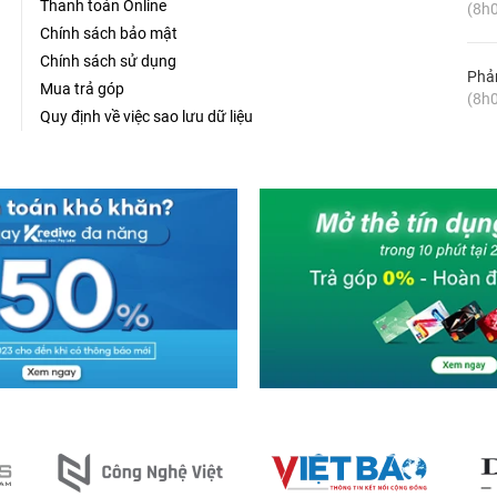
Thanh toán Online
(8h0
sửa video, gọi điện, trò chuyện và họp trực tuyến.
Chính sách bảo mật
Chính sách sử dụng
Phản
Mua trả góp
(8h0
Quy định về việc sao lưu dữ liệu