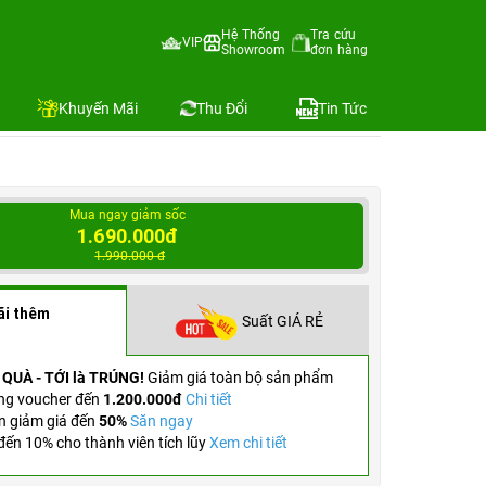
Hệ Thống
Tra cứu
VIP
Showroom
đơn hàng
881
Địa chỉ còn hàng
Khuyến Mãi
Thu Đổi
Tin Tức
Mua ngay giảm sốc
1.690.000đ
1.990.000 đ
ãi thêm
Suất GIÁ RẺ
 QUÀ - TỚI là TRÚNG!
Giảm giá toàn bộ sản phẩm
ng voucher đến
1.200.000đ
Chi tiết
n giảm giá đến
50%
Săn ngay
ến 10% cho thành viên tích lũy
Xem chi tiết