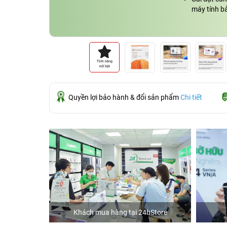
máy tính bả
Quyền lợi bảo hành & đổi sản phẩm
Chi tiết
ập
Khách mua hàng tại 24hStore