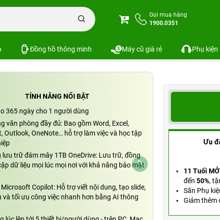
Phần mềm Microsoft Office M365 Personal English (1 năm/1 người dùng)
Gọi mua hàng
1900.0351
rsonal English (1 năm/1 người dùng)
SKU: PKS-8
p
Đồng hồ thông minh
Máy cũ giá rẻ
Phụ kiện
TÍNH NĂNG NỔI BẬT
ao 365 ngày cho 1 người dùng
g văn phòng đầy đủ: Bao gồm Word, Excel,
, Outlook, OneNote… hỗ trợ làm việc và học tập
Ưu đ
iệp
 lưu trữ đám mây 1TB OneDrive: Lưu trữ, đồng
cập dữ liệu mọi lúc mọi nơi với khả năng bảo mật
11 Tuổi MỞ
đến
50%
,
tặ
Microsoft Copilot: Hỗ trợ viết nội dung, tạo slide,
Săn Phụ kiệ
ệu và tối ưu công việc nhanh hơn bằng AI thông
Giảm thêm đ
g lúc lên tới 5 thiết bị/người dùng - trên PC, Mac,