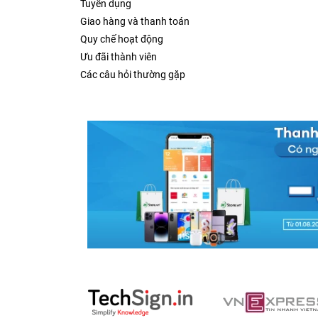
Tuyển dụng
rộng trải nghiệm với AI, thiết kế hình ảnh, chỉnh 
Giao hàng và thanh toán
Quy chế hoạt động
Ưu đãi thành viên
Các câu hỏi thường gặp