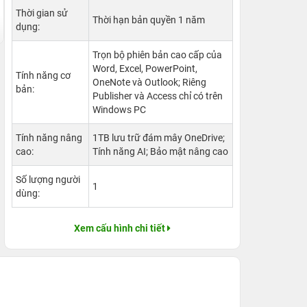
Thời gian sử
Thời hạn bản quyền 1 năm
dụng:
Trọn bộ phiên bản cao cấp của
Word, Excel, PowerPoint,
Tính năng cơ
OneNote và Outlook; Riêng
bản:
Publisher và Access chỉ có trên
Windows PC
Tính năng nâng
1TB lưu trữ đám mây OneDrive;
cao:
Tính năng AI; Bảo mật nâng cao
Số lượng người
1
dùng:
Xem cấu hình chi tiết