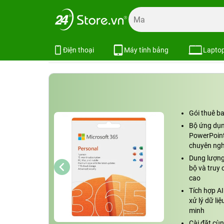
Trang chủ
Phụ kiện
Phụ kiện MacBook
Phần mềm
Phần mềm Microsoft Office M365 Pe
Xem cấu hình
So sánh
Điện thoại
Máy tính bảng
Lapto
Gói thuê b
Bộ ứng dụn
PowerPoint
chuyên ngh
Dung lượng
bộ và truy 
cao
Tích hợp AI 
xử lý dữ li
minh
Cài đặt cùn