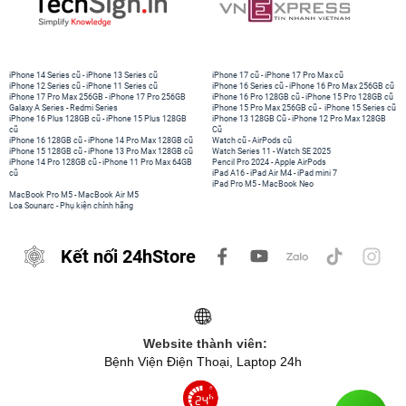
iPhone 14 Series cũ
-
iPhone 13 Series cũ
iPhone 17 cũ
-
iPhone 17 Pro Max cũ
iPhone 12 Series cũ
-
iPhone 11 Series cũ
iPhone 16 Series cũ
-
iPhone 16 Pro Max 256GB cũ
iPhone 17 Pro Max 256GB
-
iPhone 17 Pro 256GB
iPhone 16 Pro 128GB cũ
-
iPhone 15 Pro 128GB cũ
Galaxy A Series
-
Redmi Series
iPhone 15 Pro Max 256GB cũ
-
iPhone 15 Series cũ
iPhone 16 Plus 128GB cũ
-
iPhone 15 Plus 128GB
iPhone 13 128GB Cũ
-
iPhone 12 Pro Max 128GB
cũ
Cũ
iPhone 16 128GB cũ
-
iPhone 14 Pro Max 128GB cũ
Watch cũ
-
AirPods cũ
iPhone 15 128GB cũ
-
iPhone 13 Pro Max 128GB cũ
Watch Series 11
-
Watch SE 2025
iPhone 14 Pro 128GB cũ
-
iPhone 11 Pro Max 64GB
Pencil Pro 2024
-
Apple AirPods
cũ
iPad A16
-
iPad Air M4
-
iPad mini 7
iPad Pro M5
-
MacBook Neo
MacBook Pro M5
-
MacBook Air M5
Loa Sounarc
-
Phụ kiện chính hãng
Kết nối 24hStore
Website thành viên:
Bệnh Viện Điện Thoại, Laptop 24h