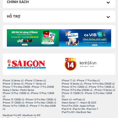
CHÍNH SÁCH
HỖ TRỢ
iPhone 14 Series cũ
-
iPhone 13 Series cũ
iPhone 17 cũ
-
iPhone 17 Pro Max cũ
iPhone 12 Series cũ
-
iPhone 11 Series cũ
iPhone 16 Series cũ
-
iPhone 16 Pro Max 256GB cũ
iPhone 17 Pro Max 256GB
-
iPhone 17 Pro 256GB
iPhone 16 Pro 128GB cũ
-
iPhone 15 Pro 128GB cũ
Galaxy A Series
-
Redmi Series
iPhone 15 Pro Max 256GB cũ
-
iPhone 15 Series cũ
iPhone 16 Plus 128GB cũ
-
iPhone 15 Plus 128GB
iPhone 13 128GB Cũ
-
iPhone 12 Pro Max 128GB
cũ
Cũ
iPhone 16 128GB cũ
-
iPhone 14 Pro Max 128GB cũ
Watch cũ
-
AirPods cũ
iPhone 15 128GB cũ
-
iPhone 13 Pro Max 128GB cũ
Watch Series 11
-
Watch SE 2025
iPhone 14 Pro 128GB cũ
-
iPhone 11 Pro Max 64GB
Pencil Pro 2024
-
Apple AirPods
cũ
iPad A16
-
iPad Air M4
-
iPad mini 7
iPad Pro M5
-
MacBook Neo
MacBook Pro M5
-
MacBook Air M5