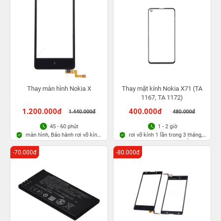
Thay màn hình Nokia X
Thay mặt kính Nokia X71 (TA
1167, TA 1172)
1.200.000đ
400.000đ
1.440.000đ
480.000đ
45 - 60 phút
1 - 2 giờ
màn hình, Bảo hành rơi vỡ kính
rơi vỡ kính 1 lần trong 3 tháng,
1 lần trong 3 tháng
Bảo hành bụi bọt vĩnh viễn
-70.000đ
-80.000đ