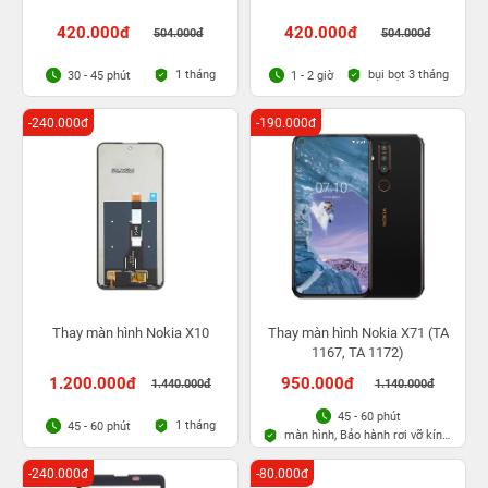
420.000đ
420.000đ
504.000đ
504.000đ
1 tháng
bụi bọt 3 tháng
30 - 45 phút
1 - 2 giờ
-240.000đ
-190.000đ
Thay màn hình Nokia X10
Thay màn hình Nokia X71 (TA
1167, TA 1172)
1.200.000đ
950.000đ
1.440.000đ
1.140.000đ
45 - 60 phút
1 tháng
45 - 60 phút
màn hình, Bảo hành rơi vỡ kính
1 lần trong 3 tháng
-240.000đ
-80.000đ