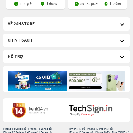
3 tháng
3 tháng
1 - 2 giờ
30 - 45 phút
VỀ 24HSTORE
CHÍNH SÁCH
HỖ TRỢ
iPhone 14 Series cũ
-
iPhone 13 Series cũ
iPhone 17 cũ
-
iPhone 17 Pro Max cũ
iPhone 12 Series cũ
-
iPhone 11 Series cũ
iPhone 16 Series cũ
-
iPhone 16 Pro Max 256GB cũ