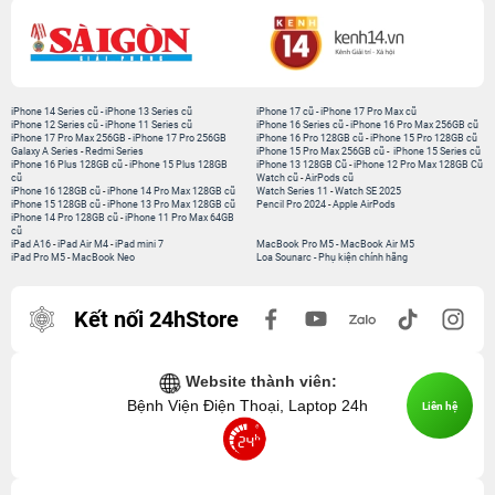
iPhone 14 Series cũ
-
iPhone 13 Series cũ
iPhone 17 cũ
-
iPhone 17 Pro Max cũ
iPhone 12 Series cũ
-
iPhone 11 Series cũ
iPhone 16 Series cũ
-
iPhone 16 Pro Max 256GB cũ
iPhone 17 Pro Max 256GB
-
iPhone 17 Pro 256GB
iPhone 16 Pro 128GB cũ
-
iPhone 15 Pro 128GB cũ
Galaxy A Series
-
Redmi Series
iPhone 15 Pro Max 256GB cũ
-
iPhone 15 Series cũ
iPhone 16 Plus 128GB cũ
-
iPhone 15 Plus 128GB
iPhone 13 128GB Cũ
-
iPhone 12 Pro Max 128GB Cũ
cũ
Watch cũ
-
AirPods cũ
iPhone 16 128GB cũ
-
iPhone 14 Pro Max 128GB cũ
Watch Series 11
-
Watch SE 2025
iPhone 15 128GB cũ
-
iPhone 13 Pro Max 128GB cũ
Pencil Pro 2024
-
Apple AirPods
iPhone 14 Pro 128GB cũ
-
iPhone 11 Pro Max 64GB
cũ
iPad A16
-
iPad Air M4
-
iPad mini 7
MacBook Pro M5
-
MacBook Air M5
iPad Pro M5
-
MacBook Neo
Loa Sounarc
-
Phụ kiện chính hãng
Kết nối 24hStore
Website thành viên:
Bệnh Viện Điện Thoại, Laptop 24h
Liên hệ