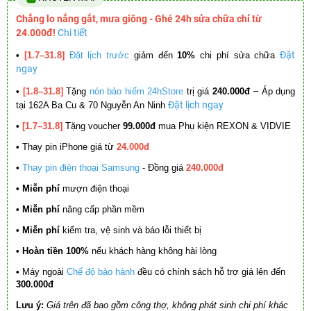
Chẳng lo nắng gắt, mưa giông - Ghé 24h sửa chữa chỉ từ
24.000đ!
Chi tiết
Đặt
•
[1.7–31.8]
Đặt lịch trước
giảm đến
10%
chi phí sửa chữa
ngay
–
•
[1.8–31.8]
Tặng
nón bảo hiểm 24hStore
trị giá
240.000đ
Áp dụng
Đặt lịch ngay
tại 162A Ba Cu & 70 Nguyễn An Ninh
•
[1.7–31.8]
Tặng voucher
99.000đ
mua Phụ kiện REXON & VIDVIE
•
Thay pin iPhone giá từ
24.000đ
•
Thay pin điện thoại Samsung
- Đồng giá
240.000đ
• Miễn phí
mượn điện thoại
• Miễn phí
nâng cấp phần mềm
•
Miễn phí
kiểm tra, vệ sinh và báo lỗi thiết bị
• Hoàn tiền 100%
nếu khách hàng không hài lòng
•
Máy ngoài
Chế độ bảo hành
đều có chính sách hỗ trợ giá lên đến
300.000đ
Lưu ý:
Giá trên đã bao gồm công thợ, không phát sinh chi phí khác