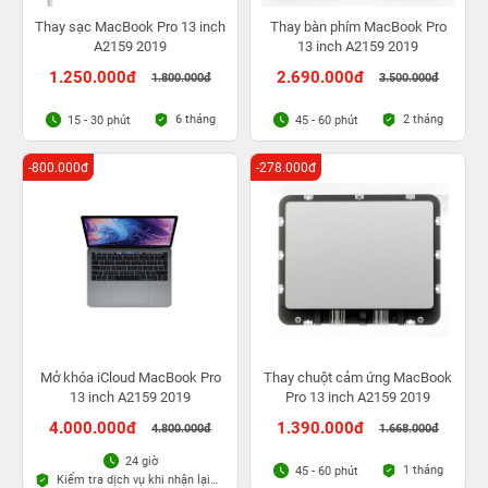
Thay sạc MacBook Pro 13 inch
Thay bàn phím MacBook Pro
A2159 2019
13 inch A2159 2019
1.250.000đ
2.690.000đ
1.800.000đ
3.500.000đ
6 tháng
2 tháng
15 - 30 phút
45 - 60 phút
-800.000đ
-278.000đ
Mở khóa iCloud MacBook Pro
Thay chuột cảm ứng MacBook
13 inch A2159 2019
Pro 13 inch A2159 2019
4.000.000đ
1.390.000đ
4.800.000đ
1.668.000đ
24 giờ
1 tháng
45 - 60 phút
Kiểm tra dịch vụ khi nhận lại