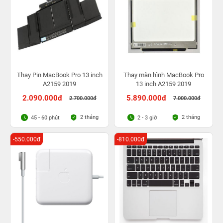
Thay Pin MacBook Pro 13 inch
Thay màn hình MacBook Pro
A2159 2019
13 inch A2159 2019
2.090.000đ
5.890.000đ
2.700.000đ
7.000.000đ
2 tháng
2 tháng
45 - 60 phút
2 - 3 giờ
-550.000đ
-810.000đ