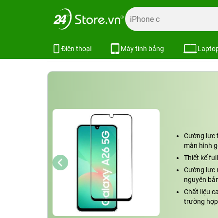
Trang chủ
Phụ kiện
Dán cường lực
Dán cường lực Sa
Miếng dán cường lực Glass Samsun
Xem cấu hình
So sánh
Điện thoại
Máy tính bảng
Lapto
Cường lực t
màn hình g
Thiết kế fu
Cường lực 
nguyên bản
Chất liệu c
trường hợp 