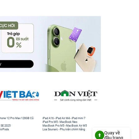
hone 12 Pro Max 128GB Cũ
iPad A16
-
iPad Air M4
-
iPad mini 7
iPad Pro M5
-
MacBook Neo
 SE 2025
MacBook Pro M5
-
MacBook Air M5
AirPods
Loa Sounarc
-
Phụ kiện chính hãng
Quay về
đầu trang