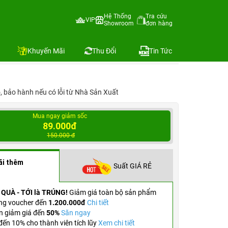
Hệ Thống
Tra cứu
VIP
Showroom
đơn hàng
Địa chỉ còn hàng
Khuyến Mãi
Thu Đổi
Tin Tức
ỗ, bảo hành nếu có lỗi từ Nhà Sản Xuất
Mua ngay giảm sốc
89.000đ
150.000 đ
ãi thêm
Suất GIÁ RẺ
 QUÀ - TỚI là TRÚNG!
Giảm giá toàn bộ sản phẩm
ng voucher đến
1.200.000đ
Chi tiết
n giảm giá đến
50%
Săn ngay
ến 10% cho thành viên tích lũy
Xem chi tiết