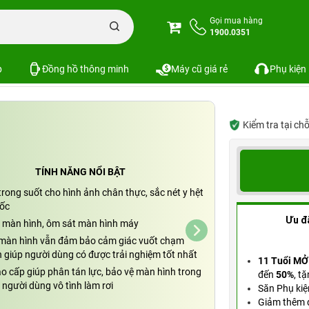
msung
Miếng dán cường lực Glass Samsung Galaxy A26 Full màn
Gọi mua hàng
1900.0351
g Galaxy A26 Full màn
SKU: PKS-8458
p
Đồng hồ thông minh
Máy cũ giá rẻ
Phụ kiện
Kiểm tra tại ch
TÍNH NĂNG NỔI BẬT
rong suốt cho hình ảnh chân thực, sắc nét y hệt
ốc
Ưu đ
ll màn hình, ôm sát màn hình máy
màn hình vẫn đảm bảo cảm giác vuốt chạm
 giúp người dùng có được trải nghiệm tốt nhất
11 Tuổi MỞ
ao cấp giúp phân tán lực, bảo vệ màn hình trong
đến
50%
,
tặ
người dùng vô tình làm rơi
Săn Phụ kiệ
Giảm thêm đ