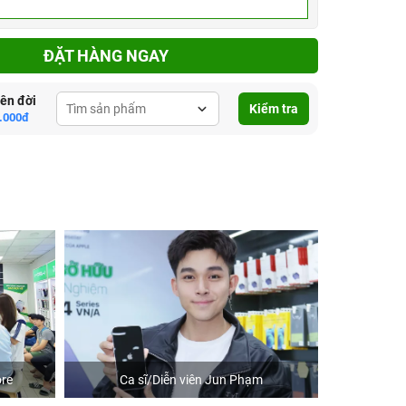
ĐẶT HÀNG NGAY
lên đời
Kiểm tra
.000đ
re
Ca sĩ/Diễn viên Jun Phạm
Khách