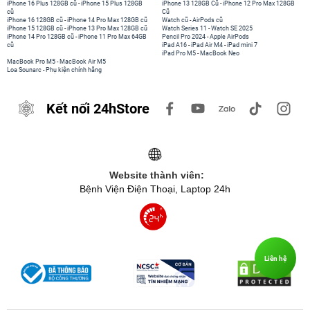
iPhone 16 Plus 128GB cũ
-
iPhone 15 Plus 128GB
iPhone 13 128GB Cũ
-
iPhone 12 Pro Max 128GB
cũ
Cũ
iPhone 16 128GB cũ
-
iPhone 14 Pro Max 128GB cũ
Watch cũ
-
AirPods cũ
iPhone 15 128GB cũ
-
iPhone 13 Pro Max 128GB cũ
Watch Series 11
-
Watch SE 2025
iPhone 14 Pro 128GB cũ
-
iPhone 11 Pro Max 64GB
Pencil Pro 2024
-
Apple AirPods
cũ
iPad A16
-
iPad Air M4
-
iPad mini 7
iPad Pro M5
-
MacBook Neo
MacBook Pro M5
-
MacBook Air M5
Loa Sounarc
-
Phụ kiện chính hãng
Kết nối 24hStore
Website thành viên:
Bệnh Viện Điện Thoại, Laptop 24h
Liên hệ