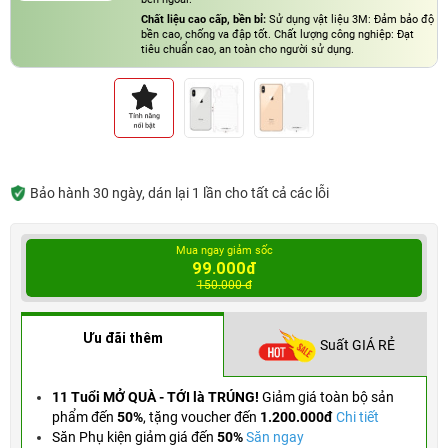
Chất liệu cao cấp, bền bỉ:
Sử dụng vật liệu 3M: Đảm bảo độ
bền cao, chống va đập tốt. Chất lượng công nghiệp: Đạt
tiêu chuẩn cao, an toàn cho người sử dụng.
Bảo hành 30 ngày, dán lại 1 lần cho tất cả các lỗi
Mua ngay giảm sốc
99.000đ
150.000 đ
Ưu đãi thêm
Suất GIÁ RẺ
11 Tuổi MỞ QUÀ - TỚI là TRÚNG!
Giảm giá toàn bộ sản
phẩm đến
50%
,
tặng voucher đến
1.200.000đ
Chi tiết
Săn Phụ kiện giảm giá đến
50%
Săn ngay