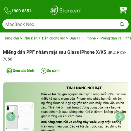
1900.0351
Trang chủ
Phụ kiện
Dán cường lực
Dán PPF iPhone
Miếng dán PPF nhá
Miếng dán PPF nhám mặt sau Glass iPhone X/XS
SKU: PKS-
7056
Xem cấu hình
So sánh
TÍNH NĂNG NỔI BẬT
Bảo vệ tối đa, giữ nguyên vẻ đẹp
: Trong suốt 99%: Tôn lên
thiết kế sang trọng của iPhone, cho phép bạn vẫn chiêm
ngưỡng được vẻ đẹp nguyên bản của máy. Vừa vặn, chính
xác: Thiết kế ôm sát từng đường cong của máy, bảo vệ
toàn diện mặt sau. Mỏng nhẹ: Chỉ 0,15mm, không gây cảm
giác vướng víu khi cầm nắm.
Khả năng phục hồi và chống trầy xước vượt trội:
Chống
trầy xước hiệu quả: Bảo vệ tối đa trước các tác động từ
bên ngoài.