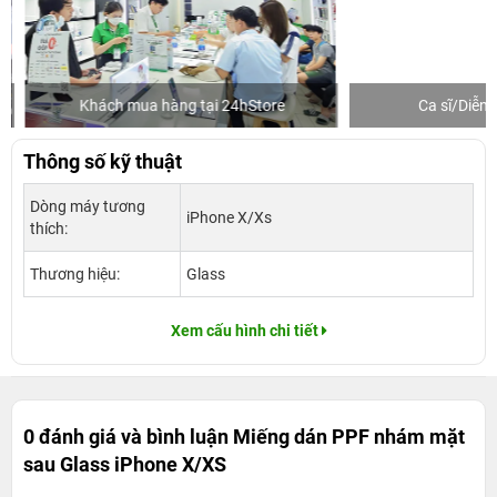
Khách mua hàng tại 24hStore
Ca sĩ/Diễn v
Thông số kỹ thuật
Dòng máy tương
iPhone X/Xs
thích:
Thương hiệu:
Glass
Xem cấu hình chi tiết
0 đánh giá và bình luận
Miếng dán PPF nhám mặt
sau Glass iPhone X/XS