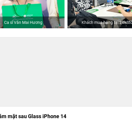
Khách mua hàng tại 24hStore
Hoa hậu Tiểu Vy
ám mặt sau Glass iPhone 14