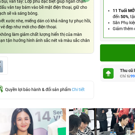
bụi, vân tay: Lớp phủ đặc biệt giúp ngăn chặn
dấu vân tay bám vào bề mặt điện thoại, giữ cho
11 Tuổi MỞ
ạch sẽ và sáng bóng.
đến
50%
,
tặ
vết xước nhẹ, miếng dán có khả năng tự phục hồi,
Săn Phụ kiệ
ì vẻ đẹp như mới cho điện thoại.
Giảm thêm đ
không làm giảm chất lượng hiển thị của màn
 bạn tận hưởng hình ảnh sắc nét và màu sắc chân
Thu cũ 
Chỉ từ
99
Quyền lợi bảo hành & đổi sản phẩm
Chi tiết