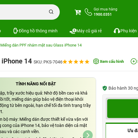
Gọi mua hàng
1900.0351
p
Đồng hồ thông minh
Máy cũ giá rẻ
Phụ kiện
Miếng dán PPF nhám mặt sau Glass iPhone 14
 iPhone 14
Xem cấu hình
SKU: PKS-7046
TÍNH NĂNG NỔI BẬT
Bảo hành 30 ngày
ập, trầy xước hiệu quả: Nhờ độ bền cao và khả
i tốt, miếng dán giúp bảo vệ điện thoại khỏi
ộng từ bên ngoài, hạn chế tối đa tình trạng trầy
t.
n bộ máy: Miếng dán được thiết kế vừa vặn với
 cong của iPhone 14, bảo vệ toàn diện cả mặt
Ưu đ
sau và các cạnh viền.