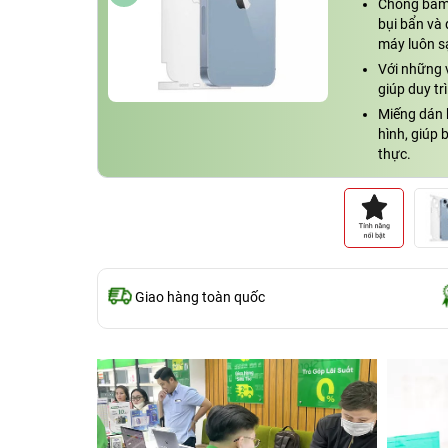
Chống bám 
bụi bẩn và 
máy luôn s
Với những 
giúp duy tr
Miếng dán 
hình, giúp
thực.
Giao hàng toàn quốc