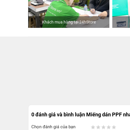
 24hStore
Ca sĩ Văn Mai Hương
0 đánh giá và bình luận
Miếng dán PPF nh
Chọn đánh giá của bạn