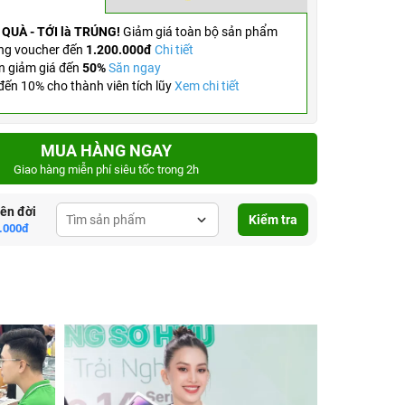
 QUÀ - TỚI là TRÚNG!
Giảm giá toàn bộ sản phẩm
ng voucher đến
1.200.000đ
Chi tiết
n giảm giá đến
50%
Săn ngay
ến 10% cho thành viên tích lũy
Xem chi tiết
MUA HÀNG NGAY
Giao hàng miễn phí siêu tốc trong 2h
lên đời
Kiểm tra
.000đ