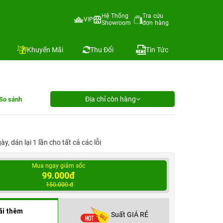
Hệ Thống
Tra cứu
VIP
Showroom
đơn hàng
Khuyến Mãi
Thu Đổi
Tin Tức
Địa chỉ còn hàng
So sánh
, dán lại 1 lần cho tất cả các lỗi
Mua ngay giảm sốc
99.000đ
150.000 đ
ãi thêm
Suất GIÁ RẺ