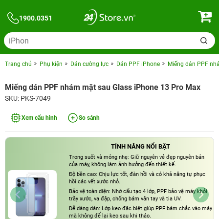
1900.0351
Trang chủ
Phụ kiện
Dán cường lực
Dán PPF iPhone
Miếng dán PPF nhá
Miếng dán PPF nhám mặt sau Glass iPhone 13 Pro Max
SKU: PKS-7049
Xem cấu hình
So sánh
TÍNH NĂNG NỔI BẬT
Trong suốt và mỏng nhẹ: Giữ nguyên vẻ đẹp nguyên bản
của máy, không làm ảnh hưởng đến thiết kế.
Độ bền cao: Chịu lực tốt, đàn hồi và có khả năng tự phục
hồi các vết xước nhỏ.
Bảo vệ toàn diện: Nhờ cấu tạo 4 lớp, PPF bảo vệ máy khỏi
trầy xước, va đập, chống bám vân tay và tia UV.
Dễ dàng dán: Lớp keo đặc biệt giúp PPF bám chắc vào máy
mà không để lại keo sau khi tháo.