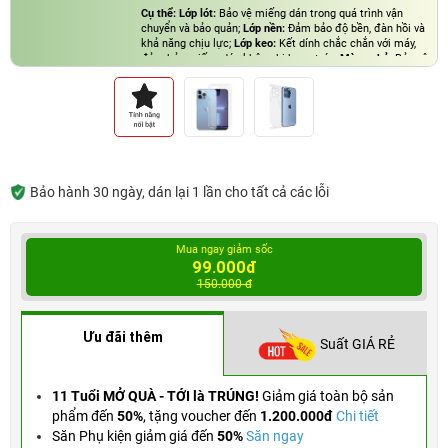
Cụ thể: Lớp lót:
Bảo vệ miếng dán trong quá trình vận
chuyển và bảo quản;
Lớp nền:
Đảm bảo độ bền, đàn hồi và
khả năng chịu lực;
Lớp keo:
Kết dính chắc chắn với máy,
đảm bảo miếng dán không bị bong tróc;
Màng phủ:
Bảo vệ
lớp keo và sẽ được tháo bỏ khi dán.
Bảo hành 30 ngày, dán lại 1 lần cho tất cả các lỗi
Mua ngay giảm sốc
99.000đ
150.000 đ
Ưu đãi thêm
Suất GIÁ RẺ
11 Tuổi MỞ QUÀ - TỚI là TRÚNG!
Giảm giá toàn bộ sản
phẩm đến
50%
,
tặng voucher đến
1.200.000đ
Chi tiết
Săn Phụ kiện giảm giá đến
50%
Săn ngay