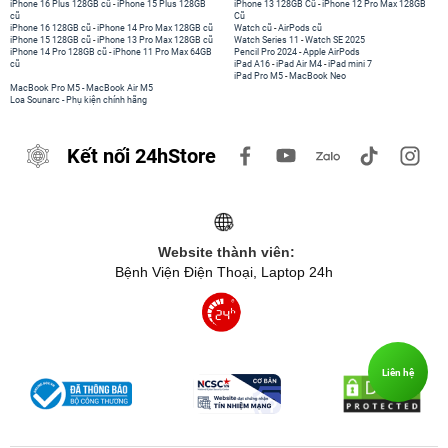
iPhone 16 Plus 128GB cũ
-
iPhone 15 Plus 128GB
iPhone 13 128GB Cũ
-
iPhone 12 Pro Max 128GB
cũ
Cũ
iPhone 16 128GB cũ
-
iPhone 14 Pro Max 128GB cũ
Watch cũ
-
AirPods cũ
iPhone 15 128GB cũ
-
iPhone 13 Pro Max 128GB cũ
Watch Series 11
-
Watch SE 2025
iPhone 14 Pro 128GB cũ
-
iPhone 11 Pro Max 64GB
Pencil Pro 2024
-
Apple AirPods
cũ
iPad A16
-
iPad Air M4
-
iPad mini 7
iPad Pro M5
-
MacBook Neo
MacBook Pro M5
-
MacBook Air M5
Loa Sounarc
-
Phụ kiện chính hãng
Kết nối 24hStore
Website thành viên:
Bệnh Viện Điện Thoại, Laptop 24h
Liên hệ