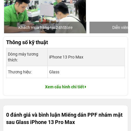
Khách mua hàng tại 24hStore
Diễn viên 
Thông số kỹ thuật
Dòng máy tương
iPhone 13 Pro Max
thích:
Thương hiệu:
Glass
Xem cấu hình chi tiết
0 đánh giá và bình luận
Miếng dán PPF nhám mặt
sau Glass iPhone 13 Pro Max