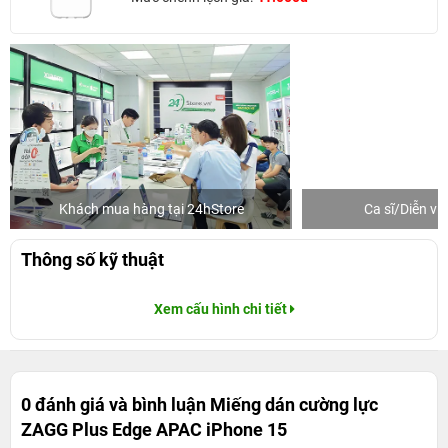
Khách mua hàng tại 24hStore
Ca sĩ/Diễn v
Thông số kỹ thuật
Xem cấu hình chi tiết
0 đánh giá và bình luận
Miếng dán cường lực
ZAGG Plus Edge APAC iPhone 15