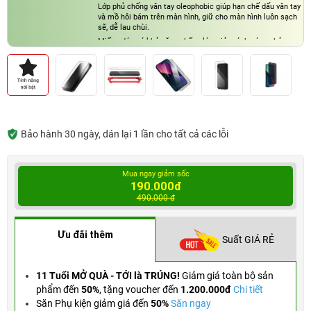
Lớp phủ chống vân tay oleophobic giúp hạn chế dấu vân tay
và mồ hôi bám trên màn hình, giữ cho màn hình luôn sạch
sẽ, dễ lau chùi.
Miếng dán có khả năng chống lóa, giảm ánh sáng phản
chiếu và giảm ánh sáng xanh phát ra từ màn hình
Bảo hành 30 ngày, dán lại 1 lần cho tất cả các lỗi
Mua ngay giảm sốc
190.000đ
490.000 đ
Ưu đãi thêm
Suất GIÁ RẺ
11 Tuổi MỞ QUÀ - TỚI là TRÚNG!
Giảm giá toàn bộ sản
phẩm đến
50%
,
tặng voucher đến
1.200.000đ
Chi tiết
Săn Phụ kiện giảm giá đến
50%
Săn ngay