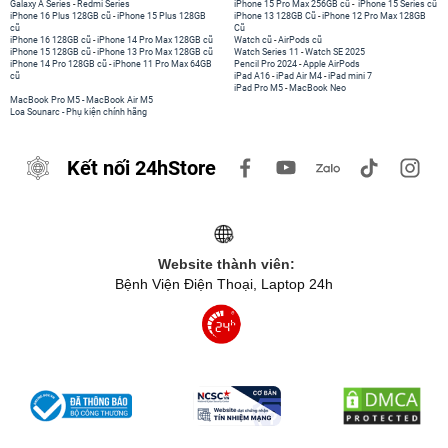
Galaxy A Series
-
Redmi Series
iPhone 15 Pro Max 256GB cũ
-
iPhone 15 Series cũ
iPhone 16 Plus 128GB cũ
-
iPhone 15 Plus 128GB
iPhone 13 128GB Cũ
-
iPhone 12 Pro Max 128GB
cũ
Cũ
iPhone 16 128GB cũ
-
iPhone 14 Pro Max 128GB cũ
Watch cũ
-
AirPods cũ
iPhone 15 128GB cũ
-
iPhone 13 Pro Max 128GB cũ
Watch Series 11
-
Watch SE 2025
iPhone 14 Pro 128GB cũ
-
iPhone 11 Pro Max 64GB
Pencil Pro 2024
-
Apple AirPods
cũ
iPad A16
-
iPad Air M4
-
iPad mini 7
iPad Pro M5
-
MacBook Neo
MacBook Pro M5
-
MacBook Air M5
Loa Sounarc
-
Phụ kiện chính hãng
Kết nối 24hStore
Website thành viên:
Bệnh Viện Điện Thoại, Laptop 24h