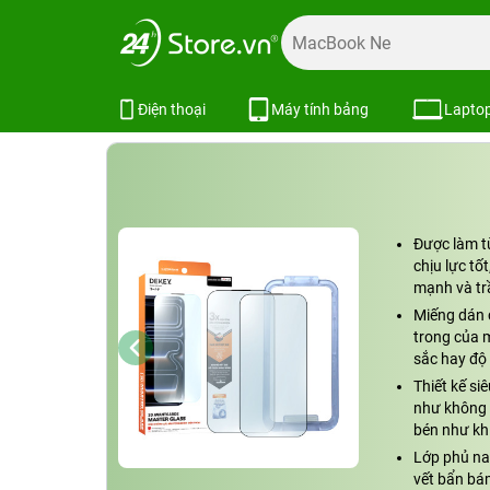
Trang chủ
Phụ kiện
Dán cường lực
Dán cường lực iPh
Miếng dán cường lực iPhone 14 De
Điện thoại
Máy tính bảng
Lapto
Được làm từ
chịu lực tố
mạnh và tr
Miếng dán c
trong của 
sắc hay độ 
Thiết kế s
như không 
bén như kh
Lớp phủ na
vết bẩn bá