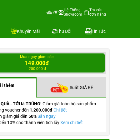
Hệ Thống
Tra cứu
VIP
Showroom
đơn hàng
Địa chỉ còn hàng
So sánh
Khuyến Mãi
Thu Đổi
Tin Tức
Mua ngay giảm sốc
149.000đ
250.000 đ
ãi thêm
Suất GIÁ RẺ
 QUÀ - TỚI là TRÚNG!
Giảm giá toàn bộ sản phẩm
ng voucher đến
1.200.000đ
Chi tiết
n giảm giá đến
50%
Săn ngay
ến 10% cho thành viên tích lũy
Xem chi tiết