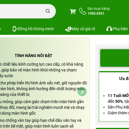
one
Miếng dán cường lực iPhone 14 Dekey Avantgarde
Gọi mua hàng
1900.0351
key Avantgarde
Xem cấu hình
SKU: PKS-5998
p
Đồng hồ thông minh
Máy cũ giá rẻ
Phụ kiện
TÍNH NĂNG NỔI BẬT
 chất liệu kính cường lực cao cấp, có khả năng
t, giúp bảo vệ màn hình khỏi những va chạm
ầy xước
Ưu đ
ho phép hiển thị hình ảnh sắc nét, giữ nguyên độ
màn hình, không ảnh hưởng đến chất lượng màu
sáng của thiết bị
11 Tuổi MỞ
đến
50%
,
tặ
iêu mỏng, giúp cảm giác chạm trên màn hình gần
Săn Phụ kiệ
thay đổi, mang lại trải nghiệm mượt mà và nhạy
Giảm thêm đ
i dùng màn hình gốc
no chống vân tay giúp hạn chế dấu vân tay và
m trên bề mặt, giúp màn hình luôn sạch sẽ