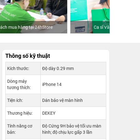
re
Ca sĩ Văn Mai Hương
Khách
Thông số kỹ thuật
Kích thước:
Độ dày 0.29 mm
Dòng máy
iPhone 14
tương thích:
Tiện ích:
Dán bảo vệ màn hình
Thương hiệu:
DEKEY
Tính năng cơ
Độ Cứng 9H bảo vệ tối ưu màn
bản:
hình; độ chịu lực gấp 3 lần