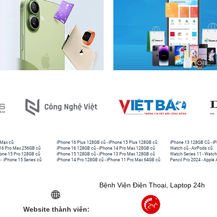
 Max cũ
iPhone 16 Plus 128GB cũ
-
iPhone 15 Plus 128GB cũ
iPhone 13 128GB Cũ
-
iP
16 Pro Max 256GB cũ
iPhone 16 128GB cũ
-
iPhone 14 Pro Max 128GB cũ
Watch cũ
-
AirPods cũ
one 15 Pro 128GB cũ
iPhone 15 128GB cũ
-
iPhone 13 Pro Max 128GB cũ
Watch Series 11
-
Watch
-
iPhone 15 Series cũ
iPhone 14 Pro 128GB cũ
-
iPhone 11 Pro Max 64GB cũ
Pencil Pro 2024
-
Apple 
Bệnh Viện Điện Thoại, Laptop 24h
Website thành viên: