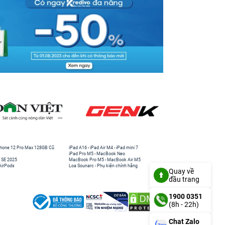
hone 12 Pro Max 128GB Cũ
iPad A16
-
iPad Air M4
-
iPad mini 7
iPad Pro M5
-
MacBook Neo
 SE 2025
MacBook Pro M5
-
MacBook Air M5
AirPods
Loa Sounarc
-
Phụ kiện chính hãng
Quay về
đầu trang
1900 0351
(8h - 22h)
Chat Zalo