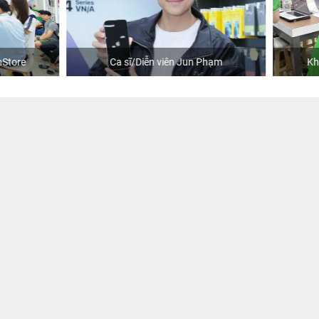
Ca sĩ/Diễn viên Jun Phạm
Khách mua hàng tại 24hSto