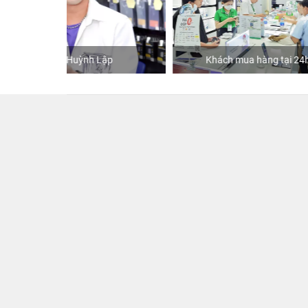
ập
Khách mua hàng tại 24hStore