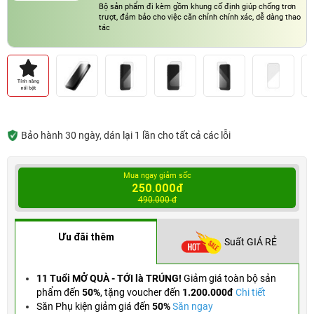
Bộ sản phẩm đi kèm gồm khung cố định giúp chống trơn
trượt, đảm bảo cho việc căn chỉnh chính xác, dễ dàng thao
tác
Bảo hành 30 ngày, dán lại 1 lần cho tất cả các lỗi
Mua ngay giảm sốc
250.000đ
490.000 đ
Ưu đãi thêm
Suất GIÁ RẺ
11 Tuổi MỞ QUÀ - TỚI là TRÚNG!
Giảm giá toàn bộ sản
phẩm đến
50%
,
tặng voucher đến
1.200.000đ
Chi tiết
Săn Phụ kiện giảm giá đến
50%
Săn ngay