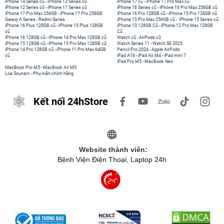
iPhone 14 Series cũ
-
iPhone 13 Series cũ
iPhone 17 cũ
-
iPhone 17 Pro Max cũ
iPhone 12 Series cũ
-
iPhone 11 Series cũ
iPhone 16 Series cũ
-
iPhone 16 Pro Max 256GB cũ
iPhone 17 Pro Max 256GB
-
iPhone 17 Pro 256GB
iPhone 16 Pro 128GB cũ
-
iPhone 15 Pro 128GB cũ
Galaxy A Series
-
Redmi Series
iPhone 15 Pro Max 256GB cũ
-
iPhone 15 Series cũ
iPhone 16 Plus 128GB cũ
-
iPhone 15 Plus 128GB
iPhone 13 128GB Cũ
-
iPhone 12 Pro Max 128GB
cũ
Cũ
iPhone 16 128GB cũ
-
iPhone 14 Pro Max 128GB cũ
Watch cũ
-
AirPods cũ
iPhone 15 128GB cũ
-
iPhone 13 Pro Max 128GB cũ
Watch Series 11
-
Watch SE 2025
iPhone 14 Pro 128GB cũ
-
iPhone 11 Pro Max 64GB
Pencil Pro 2024
-
Apple AirPods
cũ
iPad A16
-
iPad Air M4
-
iPad mini 7
iPad Pro M5
-
MacBook Neo
MacBook Pro M5
-
MacBook Air M5
Loa Sounarc
-
Phụ kiện chính hãng
Kết nối 24hStore
Website thành viên:
Bệnh Viện Điện Thoại, Laptop 24h