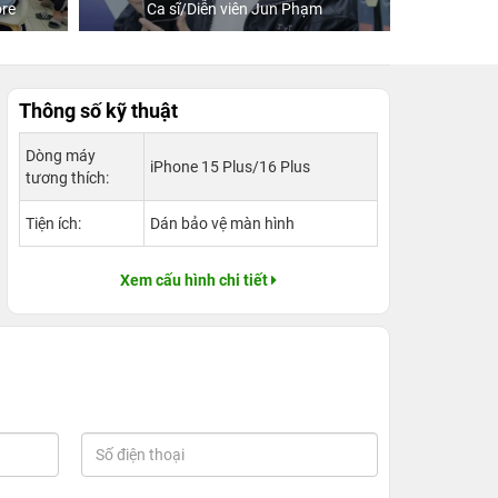
re
Ca sĩ/Diễn viên Jun Phạm
Khách
Thông số kỹ thuật
Dòng máy
iPhone 15 Plus/16 Plus
tương thích:
Tiện ích:
Dán bảo vệ màn hình
Xem cấu hình chi tiết