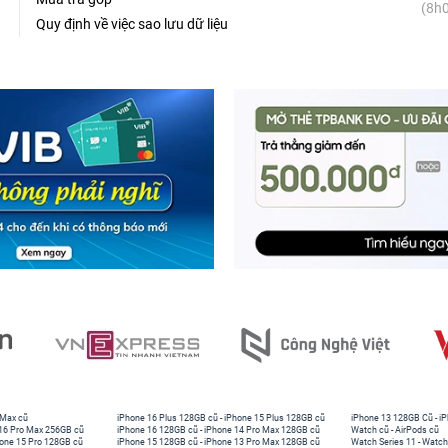
(8h0
Quy định về việc sao lưu dữ liệu
 Max cũ
iPhone 16 Plus 128GB cũ
-
iPhone 15 Plus 128GB cũ
iPhone 13 128GB Cũ
-
iP
16 Pro Max 256GB cũ
iPhone 16 128GB cũ
-
iPhone 14 Pro Max 128GB cũ
Watch cũ
-
AirPods cũ
one 15 Pro 128GB cũ
iPhone 15 128GB cũ
-
iPhone 13 Pro Max 128GB cũ
Watch Series 11
-
Watch