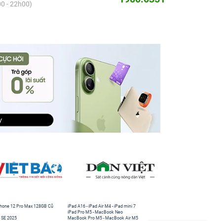
0 - 22h00)
hone 12 Pro Max 128GB Cũ
iPad A16
-
iPad Air M4
-
iPad mini 7
iPad Pro M5
-
MacBook Neo
 SE 2025
MacBook Pro M5
-
MacBook Air M5