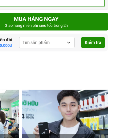
MUA HÀNG NGAY
Giao hàng miễn phí siêu tốc trong 2h
lên đời
Kiểm tra
0.000đ