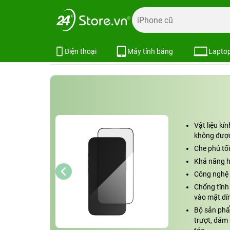
Trang chủ
Phụ kiện
Dán cường lực
Dán cường lực iPh
Dán cường lực iPhone 15 Plus/16 
Xem cấu hình
So sánh
Điện thoại
Máy tính bảng
Lapto
Vật liệu kí
không được
Che phủ tố
Khả năng h
Công nghệ 
Chống tĩnh 
vào mặt dín
Bộ sản phẩ
trượt, đảm 