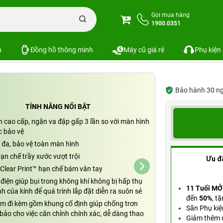
one
Dán cường lực iPhone 15 Plus/16 Plus ZAGG Plus Edge
Gọi mua hàng
1900.0351
Plus ZAGG Plus Edge
SKU: PKS-8234
p
Đồng hồ thông minh
Máy cũ giá rẻ
Phụ kiện
Bảo hành 30 ngày
TÍNH NĂNG NỔI BẬT
nh cao cấp, ngăn va đập gấp 3 lần so với màn hình
 bảo vệ
i đa, bảo vệ toàn màn hình
ạn chế trầy xước vượt trội
Ưu đ
Clear Print™ hạn chế bám vân tay
điện giúp bụi trong không khí không bị hấp thụ
11 Tuổi MỞ
h của kính để quá trình lắp đặt diễn ra suôn sẻ
đến
50%
,
tặ
m đi kèm gồm khung cố định giúp chống trơn
Săn Phụ kiệ
bảo cho việc căn chỉnh chính xác, dễ dàng thao
Giảm thêm đ