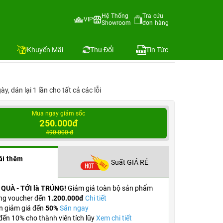
Hệ Thống
Tra cứu
VIP
Showroom
đơn hàng
Địa chỉ còn hàng
Khuyến Mãi
Thu Đổi
Tin Tức
, dán lại 1 lần cho tất cả các lỗi
Mua ngay giảm sốc
250.000đ
490.000 đ
ãi thêm
Suất GIÁ RẺ
 QUÀ - TỚI là TRÚNG!
Giảm giá toàn bộ sản phẩm
ng voucher đến
1.200.000đ
Chi tiết
n giảm giá đến
50%
Săn ngay
ến 10% cho thành viên tích lũy
Xem chi tiết