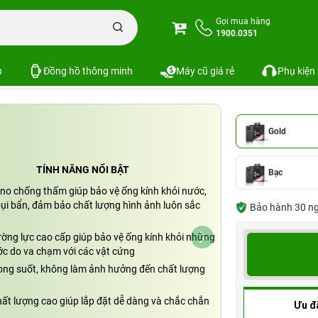
one
Dán cường lực camera iPhone 16 Pro/16 Pro Max Mipow Kingbull
Gọi mua hàng
1900.0351
ro/16 Pro Max Mipow Kingbull
SKU: PKS-8206
p
Đồng hồ thông minh
Máy cũ giá rẻ
Phụ kiện
Gold
TÍNH NĂNG NỔI BẬT
Bạc
no chống thấm giúp bảo vệ ống kính khỏi nước,
bụi bẩn, đảm bảo chất lượng hình ảnh luôn sắc
Bảo hành 30 ngày
ường lực cao cấp giúp bảo vệ ống kính khỏi những
ớc do va chạm với các vật cứng
rong suốt, không làm ảnh hưởng đến chất lượng
ất lượng cao giúp lắp đặt dễ dàng và chắc chắn
Ưu đ