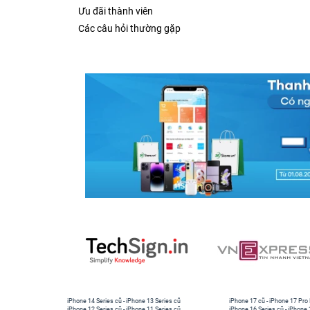
Ưu đãi thành viên
Các câu hỏi thường gặp
iPhone 14 Series cũ
-
iPhone 13 Series cũ
iPhone 17 cũ
-
iPhone 17 Pro
iPhone 12 Series cũ
-
iPhone 11 Series cũ
iPhone 16 Series cũ
-
iPhone 