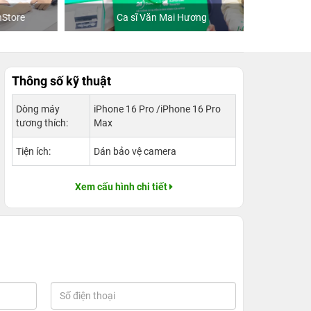
re
Ca sĩ Văn Mai Hương
Khách
Thông số kỹ thuật
Dòng máy
iPhone 16 Pro /iPhone 16 Pro
tương thích:
Max
Tiện ích:
Dán bảo vệ camera
Xem cấu hình chi tiết