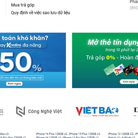
Phản
Mua trả góp
(8h0
Quy định về việc sao lưu dữ liệu
 Max cũ
iPhone 16 Plus 128GB cũ
-
iPhone 15 Plus 128GB cũ
iPhone 13 128GB Cũ
-
iP
16 Pro Max 256GB cũ
iPhone 16 128GB cũ
-
iPhone 14 Pro Max 128GB cũ
Watch cũ
-
AirPods cũ