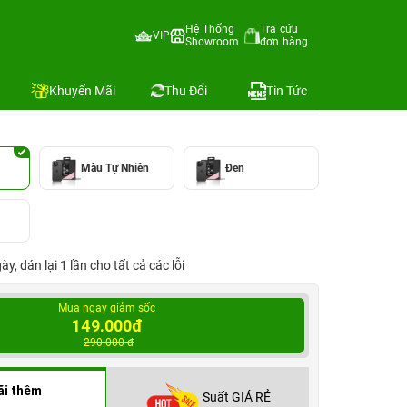
Hệ Thống
Tra cứu
VIP
Showroom
đơn hàng
Địa chỉ còn hàng
Khuyến Mãi
Thu Đổi
Tin Tức
Màu Tự Nhiên
Đen
, dán lại 1 lần cho tất cả các lỗi
Mua ngay giảm sốc
149.000đ
290.000 đ
ãi thêm
Suất GIÁ RẺ