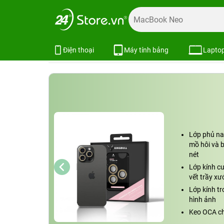
Trang chủ
Phụ kiện
Dán cường lực
Dán cường lực iPh
Dán cường lực camera iPhone 16 P
Xem cấu hình
So sánh
Điện thoại
Máy tính bảng
Lapto
Lớp phủ na
mồ hôi và 
nét
Lớp kính c
vết trầy xư
Lớp kính t
hình ảnh
Keo OCA ch