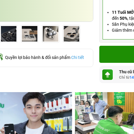
11 Tuổi MỞ
đến
50%
,
tặ
Săn Phụ kiệ
Giảm thêm đ
Quyền lợi bảo hành & đổi sản phẩm
Chi tiết
Thu cũ 
Chỉ từ
14