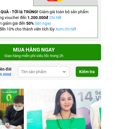
 QUÀ - TỚI là TRÚNG!
Giảm giá toàn bộ sản phẩm
ng voucher đến
1.200.000đ
Chi tiết
n giảm giá đến
50%
Săn ngay
ến 10% cho thành viên tích lũy
Xem chi tiết
MUA HÀNG NGAY
Giao hàng miễn phí siêu tốc trong 2h
lên đời
Kiểm tra
9.000đ