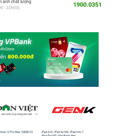
 ánh chất lượng
1900.0351
0 - 22h00)
hone 12 Pro Max 128GB Cũ
iPad A16
-
iPad Air M4
-
iPad mini 7
iPad Pro M5
-
MacBook Neo