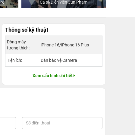
re
Ca sĩ/Diễn viên Jun Phạm
Khách
Thông số kỹ thuật
Dòng máy
iPhone 16/iPhone 16 Plus
tương thích:
Tiện ích:
Dán bảo vệ Camera
Xem cấu hình chi tiết