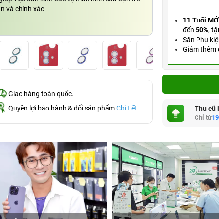
ản và chính xác
11 Tuổi MỞ
đến
50%
,
tặ
Săn Phụ kiệ
Giảm thêm đ
Giao hàng toàn quốc.
Quyền lợi bảo hành & đổi sản phẩm
Chi tiết
Thu cũ 
Chỉ từ
19