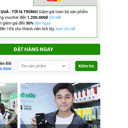
 QUÀ - TỚI là TRÚNG!
Giảm giá toàn bộ sản phẩm
ng voucher đến
1.200.000đ
Chi tiết
n giảm giá đến
50%
Săn ngay
ến 10% cho thành viên tích lũy
Xem chi tiết
ĐẶT HÀNG NGAY
lên đời
Kiểm tra
0.000đ