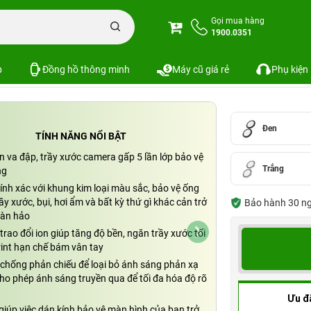
one
Dán cường lực camera iPhone 16/16 Plus ZAGG Premium
Gọi mua hàng
1900.0351
16 Plus ZAGG Premium
SKU: PKS-8228
p
Đồng hồ thông minh
Máy cũ giá rẻ
Phụ kiện
Đen
TÍNH NĂNG NỔI BẬT
n va đập, trầy xước camera gấp 5 lần lớp bảo vệ
Trắng
ng
ính xác với khung kim loại màu sắc, bảo vệ ống
rầy xước, bụi, hơi ẩm và bất kỳ thứ gì khác cản trở
Bảo hành 30 ngày
oàn hảo
rao đổi ion giúp tăng độ bền, ngăn trầy xước tối
rint hạn chế bám vân tay
chống phản chiếu để loại bỏ ánh sáng phản xạ
ho phép ánh sáng truyền qua để tối đa hóa độ rõ
Ưu đ
giúp việc dán kính bảo vệ màn hình của bạn trở