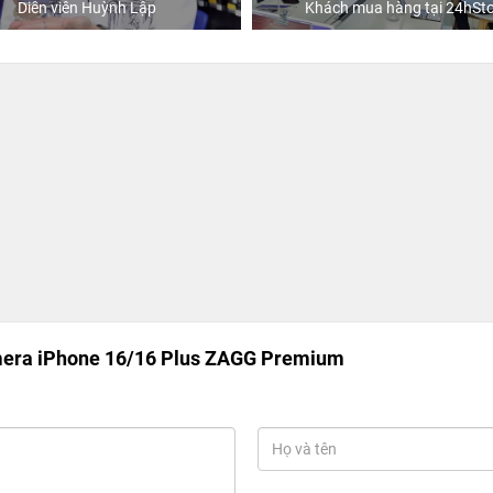
Diễn viên Huỳnh Lập
Khách mua hàng tại 24hSto
mera iPhone 16/16 Plus ZAGG Premium