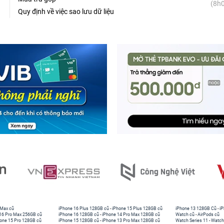
(8h0
Quy định về việc sao lưu dữ liệu
 Max cũ
iPhone 16 Plus 128GB cũ
-
iPhone 15 Plus 128GB cũ
iPhone 13 128GB Cũ
-
iP
16 Pro Max 256GB cũ
iPhone 16 128GB cũ
-
iPhone 14 Pro Max 128GB cũ
Watch cũ
-
AirPods cũ
one 15 Pro 128GB cũ
iPhone 15 128GB cũ
-
iPhone 13 Pro Max 128GB cũ
Watch Series 11
-
Watch