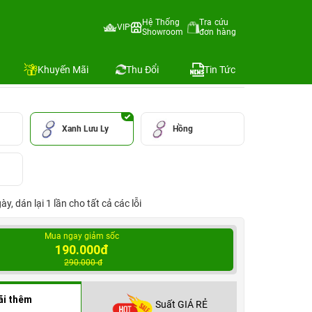
Hệ Thống
Tra cứu
VIP
Showroom
đơn hàng
Địa chỉ còn hàng
Khuyến Mãi
Thu Đổi
Tin Tức
Xanh Lưu Ly
Hồng
, dán lại 1 lần cho tất cả các lỗi
Mua ngay giảm sốc
190.000đ
290.000 đ
ãi thêm
Suất GIÁ RẺ