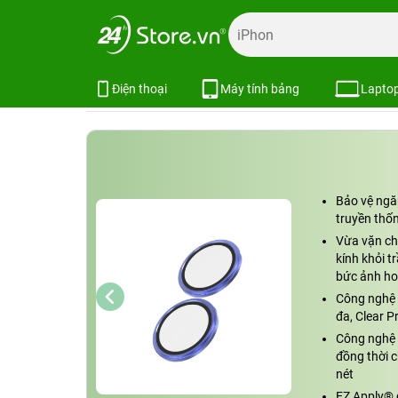
Trang chủ
Phụ kiện
Dán cường lực
Dán cường lực iPh
Dán cường lực camera iPhone 16/
Xem cấu hình
So sánh
Điện thoại
Máy tính bảng
Lapto
Bảo vệ ngă
truyền thố
Vừa vặn ch
kính khỏi t
bức ảnh h
Công nghệ t
đa, Clear P
Công nghệ 
đồng thời c
nét
EZ Apply® 