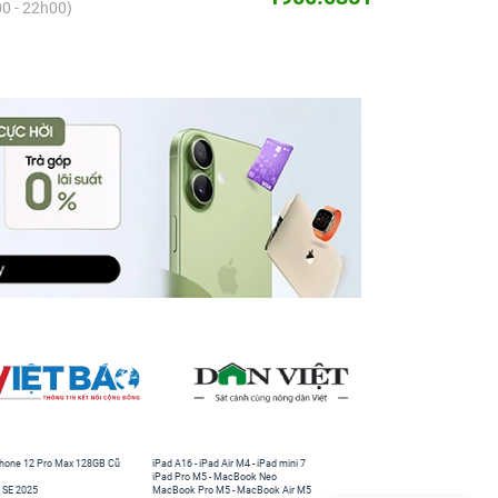
0 - 22h00)
hone 12 Pro Max 128GB Cũ
iPad A16
-
iPad Air M4
-
iPad mini 7
iPad Pro M5
-
MacBook Neo
 SE 2025
MacBook Pro M5
-
MacBook Air M5