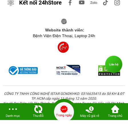
Kết nối 24hStore
Website thành viên:
Bệnh Viện Điện Thoại, Laptop 24h
Liên hệ
CÔNG TY TNHH CÔNG NGHỆ ISTAR GCNDKHKD: 0316635415 do Sở KH & ĐT
TP. HCM cấp ngày 11 tháng 12 năm 2020.
Người Đại Diện: Hồ Tác Thành. Địa chỉ: 389 Quang Trung, Gò Vấp, Hồ Chí Minh.
Trong ngày
Danh mục
Thu-đổi
Máy cũ giá rẻ
Trang chủ