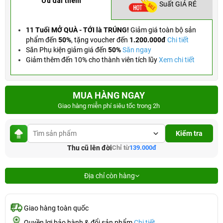
Ưu đãi thêm
Suất GIÁ RẺ
11 Tuổi MỞ QUÀ - TỚI là TRÚNG!
Giảm giá toàn bộ sản
phẩm đến
50%
,
tặng voucher đến
1.200.000đ
Chi tiết
Săn Phụ kiện giảm giá đến
50%
Săn ngay
Giảm thêm đến 10% cho thành viên tích lũy
Xem chi tiết
MUA HÀNG NGAY
Giao hàng miễn phí siêu tốc trong 2h
Kiểm tra
Thu cũ lên đời
Chỉ từ
139.000đ
Địa chỉ còn hàng
Giao hàng toàn quốc
Quyền lợi bảo hành & đổi sản phẩm
Chi tiết