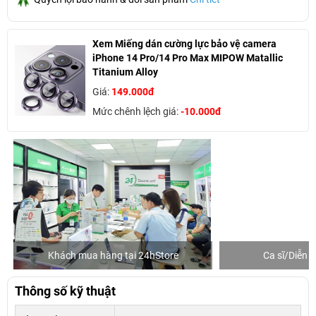
Xem Miếng dán cường lực bảo vệ camera
iPhone 14 Pro/14 Pro Max MIPOW Matallic
Titanium Alloy
Giá:
149.000đ
Mức chênh lệch giá:
-10.000đ
Khách mua hàng tại 24hStore
Ca sĩ/Diễn v
Thông số kỹ thuật