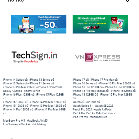
iPhone 14 Series cũ
-
iPhone 13 Series cũ
iPhone 17 cũ
-
iPhone 17 Pro Max cũ
iPhone 12 Series cũ
-
iPhone 11 Series cũ
iPhone 16 Series cũ
-
iPhone 16 Pro Max 256GB cũ
iPhone 17 Pro Max 256GB
-
iPhone 17 Pro 256GB
iPhone 16 Pro 128GB cũ
-
iPhone 15 Pro 128GB cũ
Galaxy A Series
-
Redmi Series
iPhone 15 Pro Max 256GB cũ
-
iPhone 15 Series cũ
iPhone 16 Plus 128GB cũ
-
iPhone 15 Plus 128GB
iPhone 13 128GB Cũ
-
iPhone 12 Pro Max 128GB
cũ
Cũ
iPhone 16 128GB cũ
-
iPhone 14 Pro Max 128GB cũ
Watch cũ
-
AirPods cũ
iPhone 15 128GB cũ
-
iPhone 13 Pro Max 128GB cũ
Watch Series 11
-
Watch SE 2025
iPhone 14 Pro 128GB cũ
-
iPhone 11 Pro Max 64GB
Pencil Pro 2024
-
Apple AirPods
cũ
iPad A16
-
iPad Air M4
-
iPad mini 7
iPad Pro M5
-
MacBook Neo
MacBook Pro M5
-
MacBook Air M5
Loa Sounarc
-
Phụ kiện chính hãng