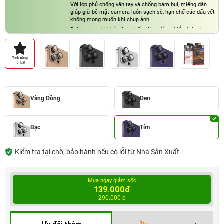
Với lớp phủ chống vân tay và chống bám bụi, miếng dán
giúp giữ bề mặt camera luôn sạch sẽ, hạn chế các dấu vết
không mong muốn khi chụp ảnh
Dekey trang bị khả năng chống lóa, giảm thiểu ánh sáng
phản chiếu khi chụp trong điều kiện ánh sáng mạnh hoặc
vào ban đêm
Vàng Đồng
Đen
Bạc
Tím
Kiểm tra tại chỗ, bảo hành nếu có lỗi từ Nhà Sản Xuất
Mua ngay giảm sốc
139.000đ
290.000 đ