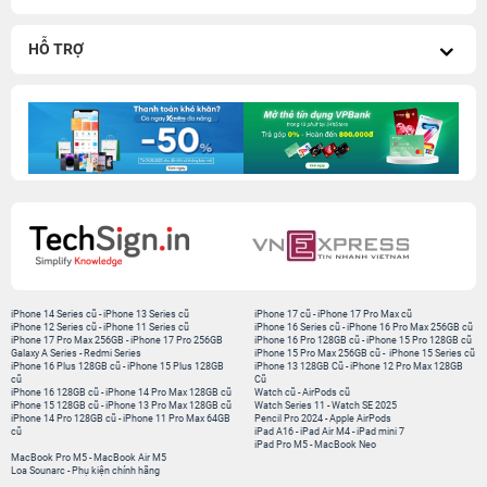
HỖ TRỢ
iPhone 14 Series cũ
-
iPhone 13 Series cũ
iPhone 17 cũ
-
iPhone 17 Pro Max cũ
iPhone 12 Series cũ
-
iPhone 11 Series cũ
iPhone 16 Series cũ
-
iPhone 16 Pro Max 256GB cũ
iPhone 17 Pro Max 256GB
-
iPhone 17 Pro 256GB
iPhone 16 Pro 128GB cũ
-
iPhone 15 Pro 128GB cũ
Galaxy A Series
-
Redmi Series
iPhone 15 Pro Max 256GB cũ
-
iPhone 15 Series cũ
iPhone 16 Plus 128GB cũ
-
iPhone 15 Plus 128GB
iPhone 13 128GB Cũ
-
iPhone 12 Pro Max 128GB
cũ
Cũ
iPhone 16 128GB cũ
-
iPhone 14 Pro Max 128GB cũ
Watch cũ
-
AirPods cũ
iPhone 15 128GB cũ
-
iPhone 13 Pro Max 128GB cũ
Watch Series 11
-
Watch SE 2025
iPhone 14 Pro 128GB cũ
-
iPhone 11 Pro Max 64GB
Pencil Pro 2024
-
Apple AirPods
cũ
iPad A16
-
iPad Air M4
-
iPad mini 7
iPad Pro M5
-
MacBook Neo
MacBook Pro M5
-
MacBook Air M5
Loa Sounarc
-
Phụ kiện chính hãng