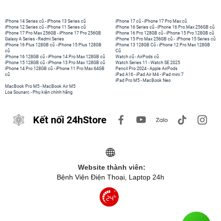
iPhone 14 Series cũ
-
iPhone 13 Series cũ
iPhone 17 cũ
-
iPhone 17 Pro Max cũ
iPhone 12 Series cũ
-
iPhone 11 Series cũ
iPhone 16 Series cũ
-
iPhone 16 Pro Max 256GB cũ
iPhone 17 Pro Max 256GB
-
iPhone 17 Pro 256GB
iPhone 16 Pro 128GB cũ
-
iPhone 15 Pro 128GB cũ
Galaxy A Series
-
Redmi Series
iPhone 15 Pro Max 256GB cũ
-
iPhone 15 Series cũ
iPhone 16 Plus 128GB cũ
-
iPhone 15 Plus 128GB
iPhone 13 128GB Cũ
-
iPhone 12 Pro Max 128GB
cũ
Cũ
iPhone 16 128GB cũ
-
iPhone 14 Pro Max 128GB cũ
Watch cũ
-
AirPods cũ
iPhone 15 128GB cũ
-
iPhone 13 Pro Max 128GB cũ
Watch Series 11
-
Watch SE 2025
iPhone 14 Pro 128GB cũ
-
iPhone 11 Pro Max 64GB
Pencil Pro 2024
-
Apple AirPods
cũ
iPad A16
-
iPad Air M4
-
iPad mini 7
iPad Pro M5
-
MacBook Neo
MacBook Pro M5
-
MacBook Air M5
Loa Sounarc
-
Phụ kiện chính hãng
Kết nối 24hStore
Website thành viên:
Bệnh Viện Điện Thoại, Laptop 24h