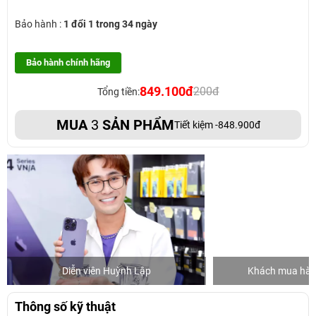
Bảo hành :
1 đổi 1 trong 34 ngày
Bảo hành chính hãng
849.100đ
200đ
Tổng tiền:
MUA
3
SẢN PHẨM
Tiết kiệm -848.900đ
Diễn viên Huỳnh Lập
Khách mua hàng
Thông số kỹ thuật