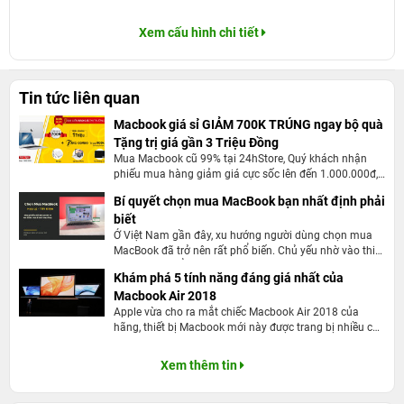
Xem cấu hình chi tiết
Tin tức liên quan
Macbook giá sỉ GIẢM 700K TRÚNG ngay bộ quà
Tặng trị giá gần 3 Triệu Đồng
Mua Macbook cũ 99% tại 24hStore, Quý khách nhận
phiếu mua hàng giảm giá cực sốc lên đến 1.000.000đ,
Tặng Combo quà tặng trị giá lên đến 900.000đ. Khi trở
Bí quyết chọn mua MacBook bạn nhất định phải
thành một trong những khách hàng mua được sản
biết
phẩm Macbook 99% giảm giá trực tiếp 700.000đ tại tất
cả Showroom 24hStore. Còn chần chừ gì nữa! nhanh
Ở Việt Nam gần đây, xu hướng người dùng chọn mua
tay gọi đến số Hotline: 1900.0351 để đặt trước hoặc
MacBook đã trở nên rất phổ biến. Chủ yếu nhờ vào thiết
mua trực tiếp Macbook 99% nhận ngay nhiều ưu đãi
kế tinh tế, độ ổn định cực tốt của hệ điều hành và pin
Khám phá 5 tính năng đáng giá nhất của
hấp dẫn.
trâu bò. Việc tìm mua MacBook cũng không còn khó
Macbook Air 2018
như trước, vì có khá nhiều cửa hàng bày bán các dòng
sản phẩm mới và cũ.
Apple vừa cho ra mắt chiếc Macbook Air 2018 của
hãng, thiết bị Macbook mới này được trang bị nhiều cải
tiến mới về tính năng cũng như sức mạnh được đánh
giá khá cao.
Xem thêm tin