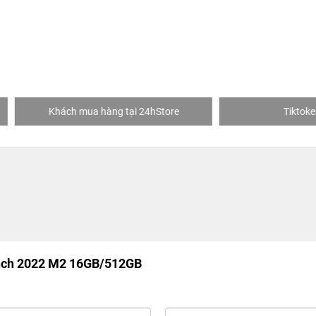
hách mua hàng tại 24hStore
Tiktoker Việt Mỹ
nch 2022 M2 16GB/512GB