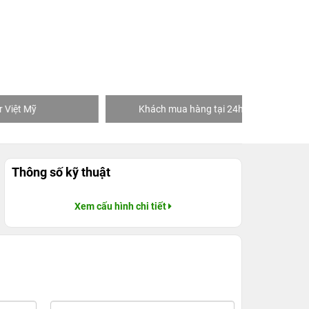
Khách mua hàng tại 24hStore
Ngườ
Thông số kỹ thuật
Xem cấu hình chi tiết