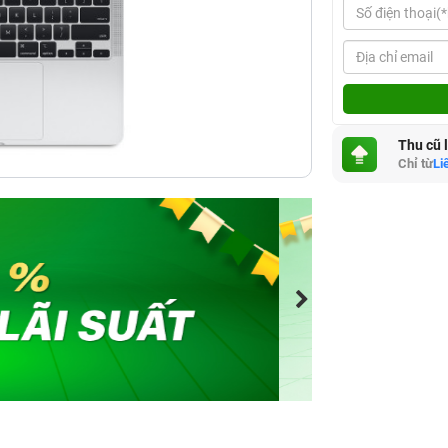
Thu cũ 
Chỉ từ
Li