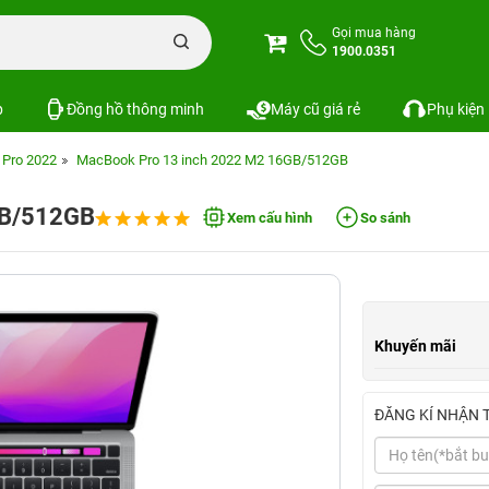
Gọi mua hàng
1900.0351
p
Đồng hồ thông minh
Máy cũ giá rẻ
Phụ kiện
Pro 2022
MacBook Pro 13 inch 2022 M2 16GB/512GB
GB/512GB
Xem cấu hình
So sánh
Khuyến mãi
ĐĂNG KÍ NHẬN 