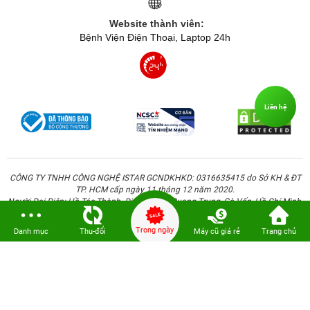
Website thành viên:
Bệnh Viện Điện Thoại, Laptop 24h
Liên hệ
CÔNG TY TNHH CÔNG NGHỆ ISTAR GCNDKHKD: 0316635415 do Sở KH & ĐT
TP. HCM cấp ngày 11 tháng 12 năm 2020.
Người Đại Diện: Hồ Tác Thành. Địa chỉ: 389 Quang Trung, Gò Vấp, Hồ Chí Minh.
Trong ngày
Danh mục
Thu-đổi
Máy cũ giá rẻ
Trang chủ