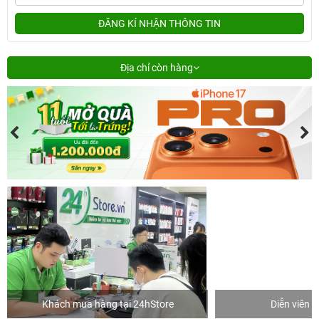
ĐĂNG KÍ NHẬN THÔNG TIN
Địa chỉ còn hàng
Khách mua hàng tại 24hStore
Diễn viên 