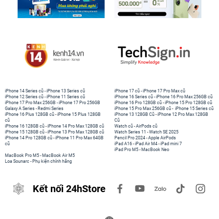
iPhone 14 Series cũ
-
iPhone 13 Series cũ
iPhone 17 cũ
-
iPhone 17 Pro Max cũ
iPhone 12 Series cũ
-
iPhone 11 Series cũ
iPhone 16 Series cũ
-
iPhone 16 Pro Max 256GB cũ
iPhone 17 Pro Max 256GB
-
iPhone 17 Pro 256GB
iPhone 16 Pro 128GB cũ
-
iPhone 15 Pro 128GB cũ
Galaxy A Series
-
Redmi Series
iPhone 15 Pro Max 256GB cũ
-
iPhone 15 Series cũ
iPhone 16 Plus 128GB cũ
-
iPhone 15 Plus 128GB
iPhone 13 128GB Cũ
-
iPhone 12 Pro Max 128GB
cũ
Cũ
iPhone 16 128GB cũ
-
iPhone 14 Pro Max 128GB cũ
Watch cũ
-
AirPods cũ
iPhone 15 128GB cũ
-
iPhone 13 Pro Max 128GB cũ
Watch Series 11
-
Watch SE 2025
iPhone 14 Pro 128GB cũ
-
iPhone 11 Pro Max 64GB
Pencil Pro 2024
-
Apple AirPods
cũ
iPad A16
-
iPad Air M4
-
iPad mini 7
iPad Pro M5
-
MacBook Neo
MacBook Pro M5
-
MacBook Air M5
Loa Sounarc
-
Phụ kiện chính hãng
Kết nối 24hStore