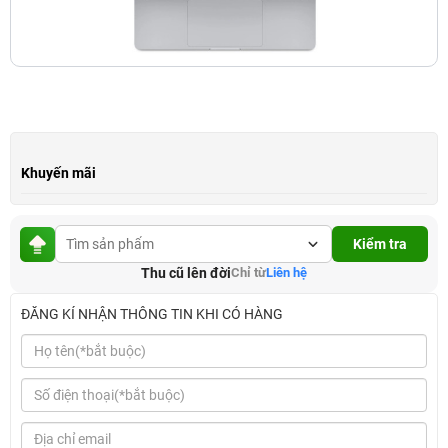
Khuyến mãi
Kiểm tra
Thu cũ lên đời
Chỉ từ
Liên hệ
ĐĂNG KÍ NHẬN THÔNG TIN KHI CÓ HÀNG