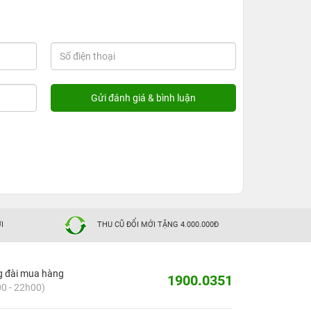
I
THU CŨ ĐỔI MỚI TẶNG 4.000.000Đ
g đài mua hàng
1900.0351
0 - 22h00)