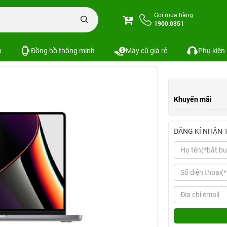
MacBook Pro 2021 Cũ
Macbook Pro 16 inch 2021 M1 Pro Cũ chính hãng
Gọi mua hàng
1900.0351
Cũ chính hãng
Xem cấu hình
So sánh
p
Đồng hồ thông minh
Máy cũ giá rẻ
Phụ kiện
Khuyến mãi
ĐĂNG KÍ NHẬN 