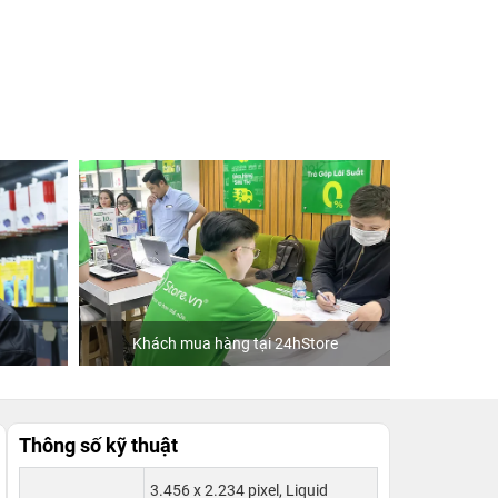
Khách mua hàng tại 24hStore
Ca sĩ Văn M
Thông số kỹ thuật
3.456 x 2.234 pixel, Liquid