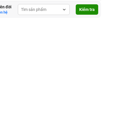
lên đời
Kiểm tra
ên hệ