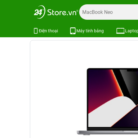
Trang chủ
Máy cũ giá rẻ
Laptop Cũ
MacBook Pro Cũ
Macbook Pro 16 inch 2021 M1 Pro 
Điện thoại
Máy tính bảng
Lapto