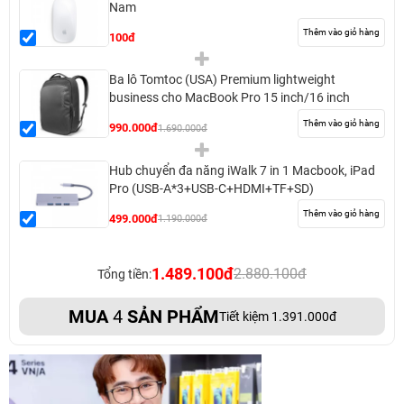
Nam
Thêm vào giỏ hàng
100đ
Ba lô Tomtoc (USA) Premium lightweight
business cho MacBook Pro 15 inch/16 inch
Thêm vào giỏ hàng
990.000đ
1.690.000đ
Hub chuyển đa năng iWalk 7 in 1 Macbook, iPad
Pro (USB-A*3+USB-C+HDMI+TF+SD)
Thêm vào giỏ hàng
499.000đ
1.190.000đ
1.489.100đ
2.880.100đ
Tổng tiền:
MUA
4
SẢN PHẨM
Tiết kiệm 1.391.000đ