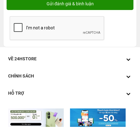
gam màu xám bạc hiện đại và logo trái táo khuyết đặc
trưng, đảm bảo sẽ làm cho chủ nhân của chiếc MacBook
Pro 14 inch 2021 M1 Pro Cũ được nổi bật giữa những nơi
đông người. Đặc biệt, MacBook Pro 14 inch 2021 M1 Pro
Cũ trang bị khe cắm thẻ SDXC. Đây cũng chính một tiện
ích dành cho các nhiếp ảnh gia hoặc những ai sử dụng
không chuộng cổng USB-C để lưu trữ dữ liệu.
VỀ 24HSTORE
Hiệu năng mạnh mẽ nhờ chip xử lý M1 Pro
Apple đã trang bị cho dòng máy này con chip Apple M1
CHÍNH SÁCH
Pro Chip - thế hệ nối tiếp của Apple M1 trước đó. Với 8
nhân CPU, 14 nhân GPU, trang bị sẵn 16GB RAM và hỗ
HỖ TRỢ
trợ tối đa tới 32GB RAM, MacBook Pro 14 2021 cho tốc
độ nhanh và có thể làm được những công việc chưa từng
có trên laptop. Bạn sẽ chạy được các công cụ mã
hóa chuyên dụng hỗ trợ codec H.264, HEVC, ProRes, hai
màn hình ngoài và lên đến 20 luồng phát lại video 4K
ProRes.