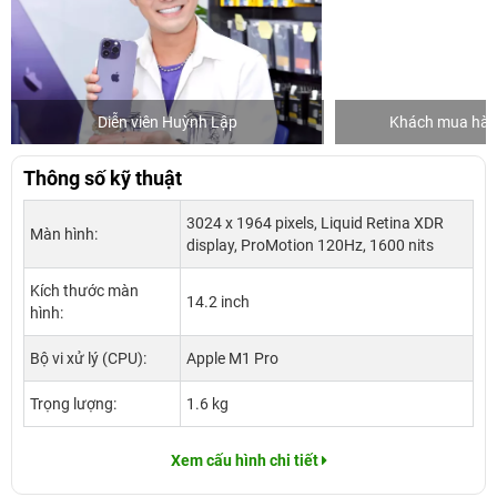
ên Huỳnh Lập
Khách mua hàng tại 24hStore
Thông số kỹ thuật
3024 x 1964 pixels, Liquid Retina XDR
Màn hình:
display, ProMotion 120Hz, 1600 nits
Kích thước màn
14.2 inch
hình:
Bộ vi xử lý (CPU):
Apple M1 Pro
Trọng lượng:
1.6 kg
Xem cấu hình chi tiết