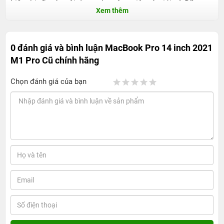
hiển thị tốt các nội dung cho công việc và giải trí. Đồng
Xem thêm
thời thiết kế viền siêu mỏng giúp sản phẩm nhỏ gọn và
dễ dàng cầm nắm hơn các mẫu MacBook Pro 13 inch
trước đây. Máy có bề dày 15.5 mm và khối lượng 1.6 kg,
0 đánh giá và bình luận
MacBook Pro 14 inch 2021
cho phép người dùng dễ dàng mang theo bất cứ nơi nào
M1 Pro Cũ chính hãng
mà không chiếm quá nhiều diện tích.
Chọn đánh giá của bạn
Bên cạnh đó, vỏ kim loại nguyên khối cứng cáp cùng