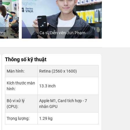
re
Ca sĩ/Diễn viên Jun Phạm
Khách
Thông số kỹ thuật
Màn hình:
Retina (2560 x 1600)
Kích thước màn
13.3 inch
hình:
Bộ vi xử lý
Apple M1, Card tích hợp - 7
(CPU):
nhân GPU
Trọng lượng:
1.29 kg