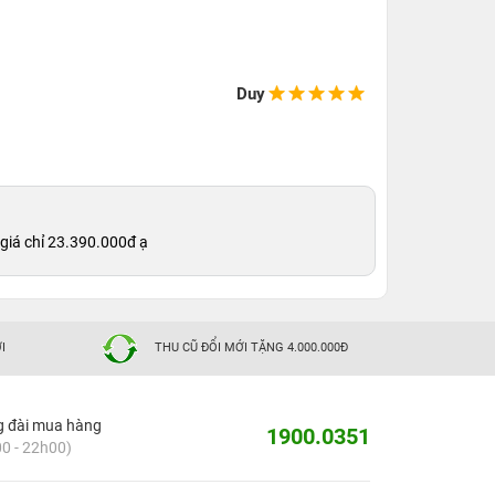
Duy
giá chỉ 23.390.000đ ạ
I
THU CŨ ĐỔI MỚI TẶNG 4.000.000Đ
g đài mua hàng
1900.0351
0 - 22h00)