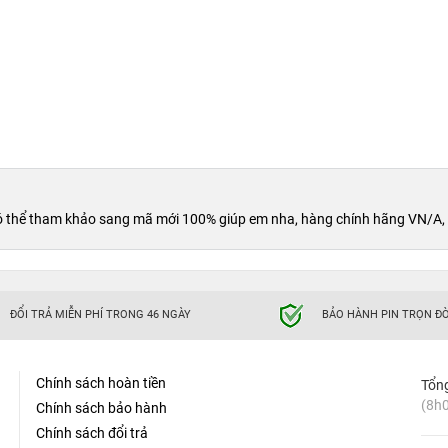
n GPU, hiệu năng được đánh giá vượt trội sau nhiều bài thử
̀i dùng có thể sử dụng nhiều phần mềm đồ họa chuyên nghiệp,
định với chất lượng hình ảnh cao.
ó thể tham khảo sang mã mới 100% giúp em nha, hàng chính hãng VN/A, 
ĐỔI TRẢ MIỄN PHÍ TRONG 46 NGÀY
BẢO HÀNH PIN TRỌN ĐỜ
Chính sách hoàn tiền
Tổn
(8h0
Chính sách bảo hành
Chính sách đổi trả