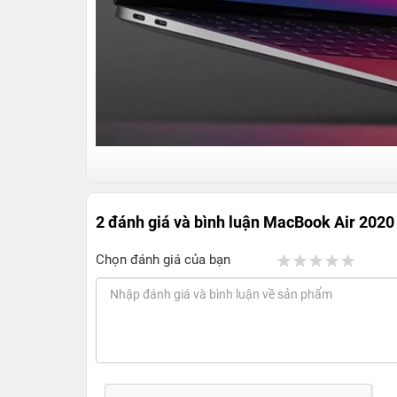
2 đánh giá và bình luận
MacBook Air 2020
Macbook Air 13 inch 2020 M1 - Thiết kế 
Chọn đánh giá của bạn
Chip Apple M1 tốc độ xử lý nhanh gấp 3.5 lầ
MacBook Air 13 inch 2020 M1 cũ được trang bị c
5 nm. Con chip này có 8 lõi, bao gồm 4 lõi ti
năng đáng kinh ngạc. Hiệu năng của máy có t
cách mượt mà và thực hiện tốt việc chỉnh s
những thế, máy còn hỗ trợ tiết kiệm điện năng c