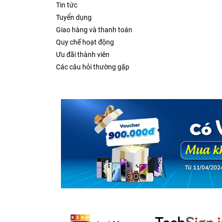
Tin tức
Tuyển dụng
Giao hàng và thanh toán
Quy chế hoạt động
MacBook Air 13 inch 2020 M1 cũ được trang bị
Ưu đãi thành viên
nhiều cửa sổ và các ứng dụng để phục vụ cho cô
Các câu hỏi thường gặp
đơ.
MacBook Air 13 inch 2020 M1 cũ sở hữu ổ cứn
trong Safari cực mượt. Bạn có thể đánh thức
gian lưu trữ rộng rãi, giúp bạn thoải mái lưu lại 