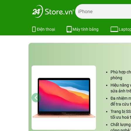
Trang chủ
Máy cũ giá rẻ
Laptop Cũ
MacBook Air Cũ
MacBook Air 2020 M1 13 inch 8GB
Xem cấu hình
So sánh
Điện thoại
Máy tính bảng
Lapto
Phù hợp cho
phòng
Hiệu năng v
sửa ảnh tr
Đa nhiệm m
để tra cứu 
Trang bị S
tối ưu hoá 
Chất lượng
công nghệ 