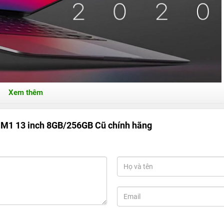
Xem thêm
 M1 13 inch 8GB/256GB Cũ chính hãng
tinh tế, hiệu năng cực đỉnh
n thế hệ tiền nhiệm
on chip Apple M1, sản xuất độc quyền bởi Apple trên tính trình
ết kiệm điện và 4 lõi hiệu suất cao, mang đến cho máy một hiệu
hể xử lý mọi tác vụ văn phòng như Word, Excel, Powerpoint một
ửa hình ảnh, kết xuất 2D trên các phần mềm Photoshop, AI… Không
ao.