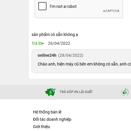
Đi cùng với CPU là card đồ họa tích hợp 7 nhâ
nghiệm hiệu năng đồ họa của
Benchmark
. Ngươ
thoả sức sáng tạo nội dung và render video ổn 
sản phẩm có sẵn không ạ
Trả lời
26/04/2022
online24h
(28/04/2022)
Chào anh, hiện máy cũ bên em không có sẵn, anh c
TRẢ GÓP 0% LÃI SUẤT
Hệ thống bán lẻ
Đối tác doanh nghiệp
Giới thiệu