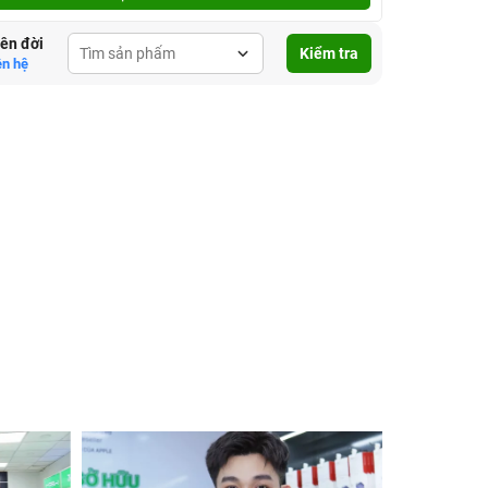
lên đời
Kiểm tra
ên hệ