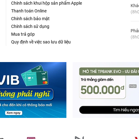
Chính sách khui hộp sản phẩm Apple
Khá
Thanh toán Online
(8h0
Chính sách bảo mật
Chính sách sử dụng
Phản
 RAM 8GB với khả năng đa nhiệm cao, bạn có thể mở cùng lúc
Mua trả góp
(8h0
ng việc, giải trí của mình mà không cần lo lắng việc máy sẽ bị
Quy định về việc sao lưu dữ liệu
g SSD 256GB cho tốc độ xử lý nhanh chóng và thao tác cuộn
 máy đang trong chế độ ngủ chỉ mất vài giây và mang lại không
những dữ liệu cá nhân của mình.