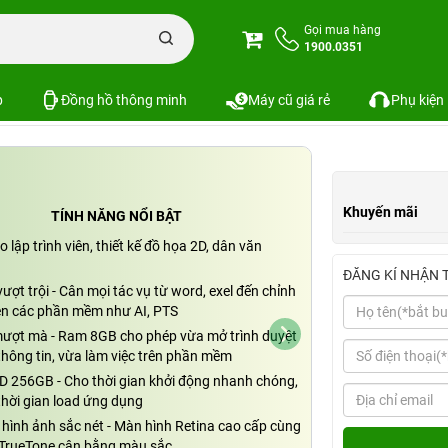
MacBook Air 13 inch 2020 M1 Cũ
MacBook Air 2020 M1 13 inch 8GB/256GB 
Gọi mua hàng
1900.0351
/256GB Cũ chính hãng
1 đánh giá
p
Đồng hồ thông minh
Máy cũ giá rẻ
Phụ kiện
Khuyến mãi
TÍNH NĂNG NỔI BẬT
 lập trình viên, thiết kế đồ họa 2D, dân văn
ĐĂNG KÍ NHẬN 
ượt trội - Cân mọi tác vụ từ word, exel đến chỉnh
ên các phần mềm như AI, PTS
ượt mà - Ram 8GB cho phép vừa mở trình duyệt
thông tin, vừa làm việc trên phần mềm
SD 256GB - Cho thời gian khởi động nhanh chóng,
thời gian load ứng dụng
 hình ảnh sắc nét - Màn hình Retina cao cấp cùng
TrueTone cân bằng màu sắc