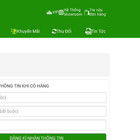
Cũ chính hãng
Hệ Thống
Tra cứu
VIP
Showroom
đơn hàng
Địa chỉ còn hàng
Khuyến Mãi
Thu Đổi
Tin Tức
THÔNG TIN KHI CÓ HÀNG
ĐĂNG KÍ NHẬN THÔNG TIN